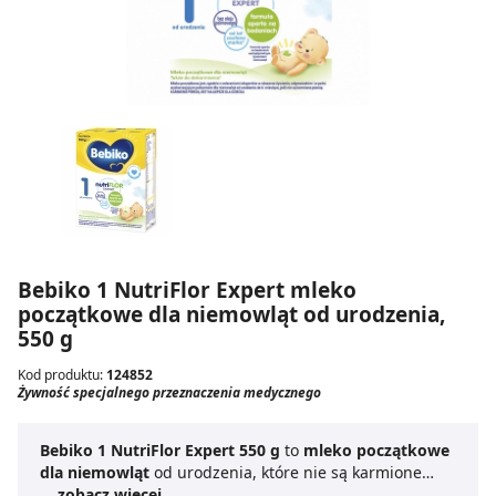
Bebiko 1 NutriFlor Expert mleko
początkowe dla niemowląt od urodzenia,
550 g
Kod produktu:
124852
Żywność specjalnego przeznaczenia medycznego
Bebiko 1 NutriFlor Expert 550 g
to
mleko początkowe
dla niemowląt
od urodzenia, które nie są karmione
piersią lub potrzebują dodatkowego dokarmiania.
... zobacz więcej