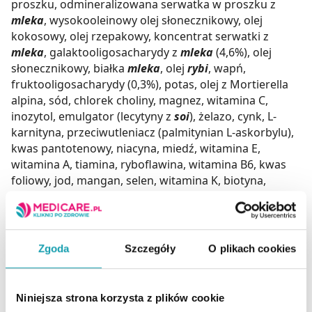
proszku, odmineralizowana serwatka w proszku z
mleka
, wysokooleinowy olej słonecznikowy, olej
kokosowy, olej rzepakowy, koncentrat serwatki z
mleka
, galaktooligosacharydy z
mleka
(4,6%), olej
słonecznikowy, białka
mleka
, olej
rybi
, wapń,
fruktooligosacharydy (0,3%), potas, olej z Mortierella
alpina, sód, chlorek choliny, magnez, witamina C,
inozytol, emulgator (lecytyny z
soi
), żelazo, cynk, L-
karnityna, przeciwutleniacz (palmitynian L-askorbylu),
kwas pantotenowy, niacyna, miedź, witamina E,
witamina A, tiamina, ryboflawina, witamina B6, kwas
foliowy, jod, mangan, selen, witamina K, biotyna,
witamina D, witamina B12.
Przechowywanie
Dla zachowania najwyższej jakości i właściwości
Zgoda
Szczegóły
O plikach cookies
produktu przed otwarciem i po otwarciu należy
przechowywać produkt w suchym miejscu, w
temperaturze poniżej 25 ℃.
Niniejsza strona korzysta z plików cookie
Nie przechowywać w lodówce.