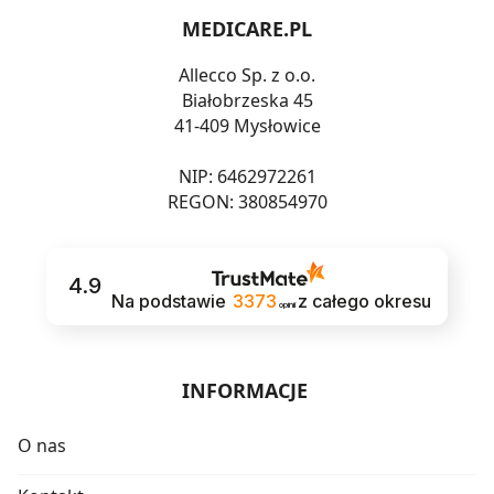
MEDICARE.PL
Allecco Sp. z o.o.
Białobrzeska 45
41-409 Mysłowice
NIP: 6462972261
REGON: 380854970
4.9
Na podstawie
3373
z całego okresu
opinii
INFORMACJE
O nas