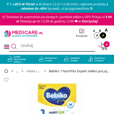
🌴🌞
LATO W PEŁNI
➡ W dniach 22.07-12.08.2026 r. wybrane produkty
z
rabatem do -40%
Sprawdź, co przygotowaliśmy 😎
📦 Dostawa do automatów paczkowych i punktów odbioru DPD Pickup za
5,99
zł
Obowiązuje do 12.08 do godziny 12:00 🚚 ➡
Skorzystaj!
A
A
A
A
A
Poradniki
0
punkty
dostawa już
bezpłatna
bezpieczny
darmowego
858
w dobę
wysyłka
transport
odbioru
mleka i odżywki dla dziecka
Bebiko 1 NutriFlor Expert mleko początkowe dla niemowląt od urodzenia, 550 g - cena 40,89 zł