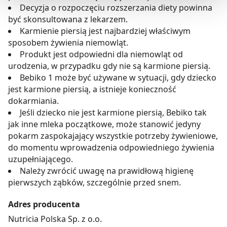
Decyzja o rozpoczęciu rozszerzania diety powinna
być skonsultowana z lekarzem.
Możesz również kliknąć „
Zaakceptuj niezbędne
”, co
Karmienie piersią jest najbardziej właściwym
będzie oznaczało, że nie wyrażasz zgody na
sposobem żywienia niemowląt.
pozyskiwanie od Ciebie danych, które nie są niezbędne
Produkt jest odpowiedni dla niemowląt od
dla funkcjonowania Strony. Będzie się to jednak wiązało
urodzenia, w przypadku gdy nie są karmione piersią.
z brakiem dostępu do wszystkich funkcjonalności
Bebiko 1 może być używane w sytuacji, gdy dziecko
Strony.
jest karmione piersią, a istnieje konieczność
dokarmiania.
Jeśli dziecko nie jest karmione piersią, Bebiko tak
jak inne mleka początkowe, może stanowić jedyny
pokarm zaspokajający wszystkie potrzeby żywieniowe,
do momentu wprowadzenia odpowiedniego żywienia
uzupełniającego.
Należy zwrócić uwagę na prawidłową higienę
pierwszych ząbków, szczególnie przed snem.
Adres producenta
Nutricia Polska Sp. z o.o.