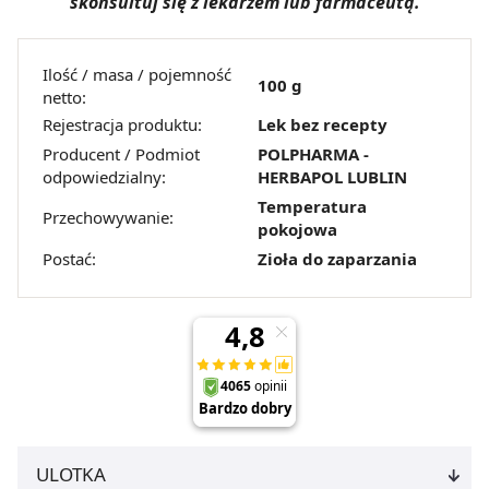
skonsultuj się z lekarzem lub farmaceutą.
pozyskiwanie od Ciebie danych, które nie są niezbędne
dla funkcjonowania Strony. Będzie się to jednak wiązało
z brakiem dostępu do wszystkich funkcjonalności
Ilość / masa / pojemność
Strony.
100 g
netto:
Rejestracja produktu:
Lek bez recepty
Producent / Podmiot
POLPHARMA -
odpowiedzialny:
HERBAPOL LUBLIN
Temperatura
Przechowywanie:
pokojowa
Postać:
Zioła do zaparzania
ULOTKA