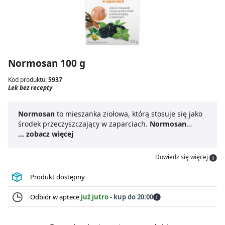
Normosan 100 g
Kod produktu:
5937
Lek bez recepty
Normosan
to mieszanka ziołowa, którą stosuje się jako
środek przeczyszczający w zaparciach.
Normosan
należy spożywać przed snem. Działanie
... zobacz więcej
przeczyszczające następuje przeciętnie po 6-10
godzinach.
Normosanu
nie zaleca się stosować dłużej
Dowiedz się więcej
niż przez 7-10 dni. Najlepiej nie stosować częściej niż 2-
3 razy w tygodniu.
Produkt dostępny
Odbiór w aptece
już jutro
-
kup do 20:00