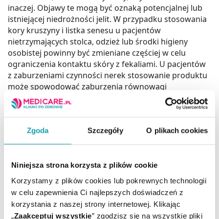
inaczej. Objawy te mogą być oznaką potencjalnej lub
istniejącej niedrożności jelit. W przypadku stosowania
kory kruszyny i listka senesu u pacjentów
nietrzymających stolca, odzież lub środki higieny
osobistej powinny być zmieniane częściej w celu
ograniczenia kontaktu skóry z fekaliami. U pacjentów
z zaburzeniami czynności nerek stosowanie produktu
może spowodować zaburzenia równowagi
elektrolitów. Nie zaleca się stosowania produktu u
pacjentów z achlorhydrią (bezkwaśnością), chorobą
wątroby, kamieniami żółciowymi, zapaleniem dróg
Zgoda
Szczegóły
O plikach cookies
żółciowych oraz innymi chorobami dróg żółciowych.
Pacjenci z refluksem żołądkowo-przełykowym (zgagą)
powinni unikać stosowania przetworów z liści mięty
pieprzowej ze względu na możliwość nasilenia się
Niniejsza strona korzysta z plików cookie
zgagi. Pacjenci z kamicą żółciową i innymi
Korzystamy z plików cookies lub pokrewnych technologii
schorzeniami dróg żółciowych powinni zachować
w celu zapewnienia Ci najlepszych doświadczeń z
szczególną ostrożność podczas stosowania
korzystania z naszej strony internetowej. Klikając
przetworów z liści mięty pieprzowej.
„
Zaakceptuj wszystkie
” zgodzisz się na wszystkie pliki