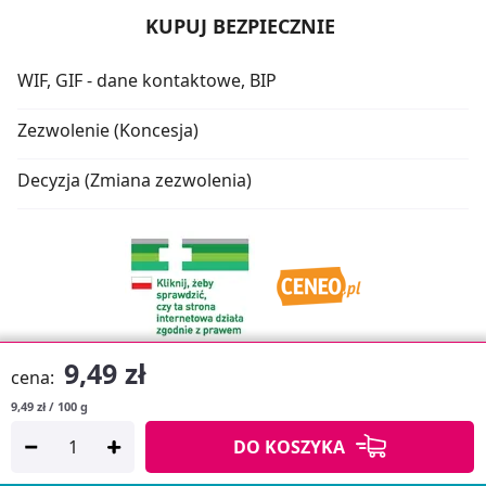
KUPUJ BEZPIECZNIE
WIF, GIF - dane kontaktowe, BIP
Zezwolenie (Koncesja)
Decyzja (Zmiana zezwolenia)
9,49 zł
cena:
9,49 zł / 100 g
Oprogramowanie sklepu:
APTUSSHOP
DO KOSZYKA
Copyright © 2026
Projekt strony:
MEDICARE.PL
i
APTUS.PL