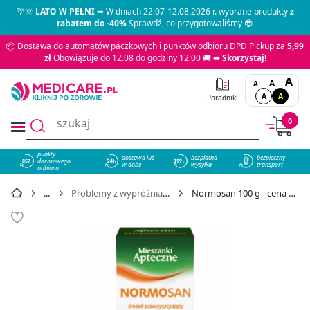
🌴🌞
LATO W PEŁNI
➡ W dniach 22.07-12.08.2026 r. wybrane produkty
z
rabatem do -40%
Sprawdź, co przygotowaliśmy 😎
📦 Dostawa do automatów paczkowych i punktów odbioru DPD Pickup za
5,99
zł
Obowiązuje do 12.08 do godziny 12:00 🚚 ➡
Skorzystaj!
A
A
A
A
A
Poradniki
0
punkty
dostawa już
bezpłatna
bezpieczny
darmowego
857
w dobę
wysyłka
transport
odbioru
Problemy z wypróżnianiem
Normosan 100 g - cena 9,49 zł