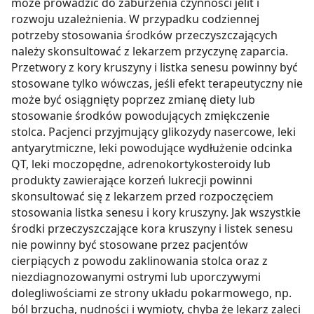
może prowadzić do zaburzenia czynności jelit i
rozwoju uzależnienia. W przypadku codziennej
potrzeby stosowania środków przeczyszczających
należy skonsultować z lekarzem przyczynę zaparcia.
Przetwory z kory kruszyny i listka senesu powinny być
stosowane tylko wówczas, jeśli efekt terapeutyczny nie
może być osiągnięty poprzez zmianę diety lub
stosowanie środków powodujących zmiękczenie
stolca. Pacjenci przyjmujący glikozydy nasercowe, leki
antyarytmiczne, leki powodujące wydłużenie odcinka
QT, leki moczopędne, adrenokortykosteroidy lub
produkty zawierające korzeń lukrecji powinni
skonsultować się z lekarzem przed rozpoczęciem
stosowania listka senesu i kory kruszyny. Jak wszystkie
środki przeczyszczające kora kruszyny i listek senesu
nie powinny być stosowane przez pacjentów
cierpiących z powodu zaklinowania stolca oraz z
niezdiagnozowanymi ostrymi lub uporczywymi
dolegliwościami ze strony układu pokarmowego, np.
ból brzucha, nudności i wymioty, chyba że lekarz zaleci