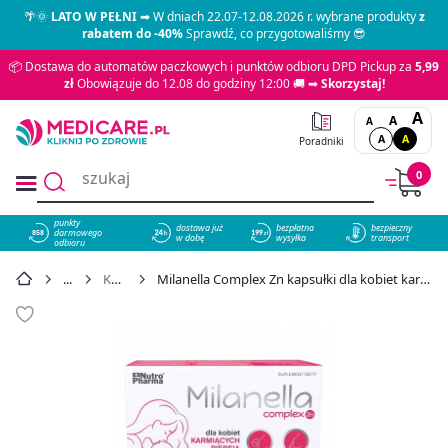
🌴🌞
LATO W PEŁNI
➡ W dniach 22.07-12.08.2026 r. wybrane produkty
z
rabatem do -40%
Sprawdź, co przygotowaliśmy 😎
📦 Dostawa do automatów paczkowych i punktów odbioru DPD Pickup za
5,99
zł
Obowiązuje do 12.08 do godziny 12:00 🚚 ➡
Skorzystaj!
A
A
A
A
A
Poradniki
0
punkty
dostawa już
bezpłatna
bezpieczny
darmowego
858
w dobę
wysyłka
transport
odbioru
Karmienie
Milanella Complex Zn kapsułki dla kobiet karmiących piersią, 30 szt. - cena 46,09 zł