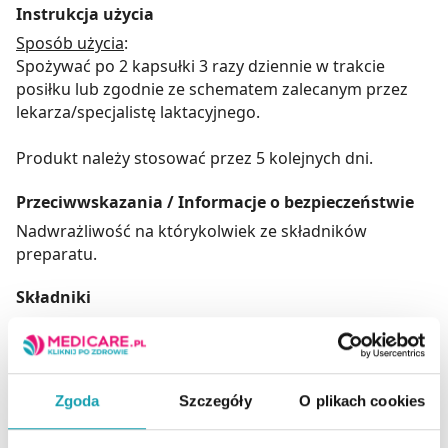
Instrukcja użycia
Sposób użycia
:
Spożywać po 2 kapsułki 3 razy dziennie w trakcie
posiłku lub zgodnie ze schematem zalecanym przez
lekarza/specjalistę laktacyjnego.
Produkt należy stosować przez 5 kolejnych dni.
Przeciwwskazania / Informacje o bezpieczeństwie
Nadwrażliwość na którykolwiek ze składników
preparatu.
Składniki
Składniki
: lecytyna rzepakowa odolejona w proszku,
substancja glazurująca:
hydroksypropylometyloceluloza; bromelaina z
ananasa (Ananas comosus), substancje
Zgoda
Szczegóły
O plikach cookies
przeciwzbrylające: sole magnezowe kwasów
tłuszczowych, dwutlenek krzemu, glukonian cynku.