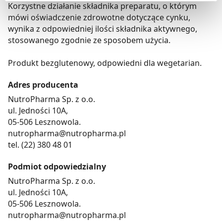
Korzystne działanie składnika preparatu, o którym
preferowanych przez Ciebie wyborów i kliknij „
Zarządzaj
mówi oświadczenie zdrowotne dotyczące cynku,
zgodami
”.
wynika z odpowiedniej ilości składnika aktywnego,
stosowanego zgodnie ze sposobem użycia.
Możesz również kliknąć „
Zaakceptuj niezbędne
”, co
będzie oznaczało, że nie wyrażasz zgody na
Produkt bezglutenowy, odpowiedni dla wegetarian.
pozyskiwanie od Ciebie danych, które nie są niezbędne
dla funkcjonowania Strony. Będzie się to jednak wiązało
Adres producenta
z brakiem dostępu do wszystkich funkcjonalności
NutroPharma Sp. z o.o.
Strony.
ul. Jedności 10A,
05-506 Lesznowola.
nutropharma@nutropharma.pl
tel. (22) 380 48 01
Podmiot odpowiedzialny
NutroPharma Sp. z o.o.
ul. Jedności 10A,
05-506 Lesznowola.
nutropharma@nutropharma.pl