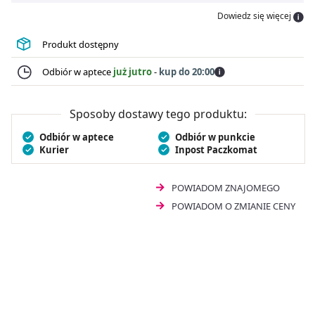
lecytynę rzepakową w połączeniu z bromelainą i
Dowiedz się więcej
cynkiem, które wspierają utrzymanie fizjologicznego
stanu piersi, a także odpowiedniego przepływu mleka
Produkt dostępny
przez gruczoł piersiowy. Suplement diety Milanella
Complex Zn wspomaga prawidłowy przebieg laktacji,
Odbiór w aptece
już jutro
-
kup do 20:00
zmniejsza tkliwość piersi, obniża lepkość mleka i
ułatwia jego wypływ.
Sposoby dostawy tego produktu:
Odbiór w aptece
Odbiór w punkcie
Kurier
Inpost Paczkomat
POWIADOM ZNAJOMEGO
POWIADOM O ZMIANIE CENY