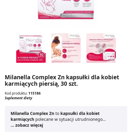
Milanella Complex Zn kapsułki dla kobiet
karmiących piersią, 30 szt.
Kod produktu:
115186
Suplement diety
Milanella Complex Zn
to
kapsułki dla kobiet
karmiących
polecane w sytuacji utrudnionego
przepływu mleka oraz jego zalegania w przewodach
... zobacz więcej
mlecznych.
Kapsułki Milanella Complex
zawierają