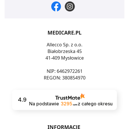
MEDICARE.PL
Allecco Sp. z o.o.
Białobrzeska 45
41-409 Mysłowice
NIP: 6462972261
REGON: 380854970
4.9
Na podstawie
3295
z całego okresu
opinii
INFORMACJE