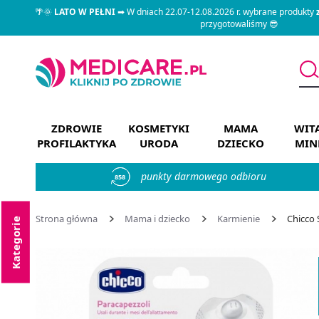
🌴🌞
LATO W PEŁNI
➡ W dniach 22.07-12.08.2026 r. wybrane produkty
przygotowaliśmy 😎
ZDROWIE
KOSMETYKI
MAMA
WIT
PROFILAKTYKA
URODA
DZIECKO
MIN
punkty darmowego odbioru
858
Strona główna
Mama i dziecko
Karmienie
Chicco 
Kategorie