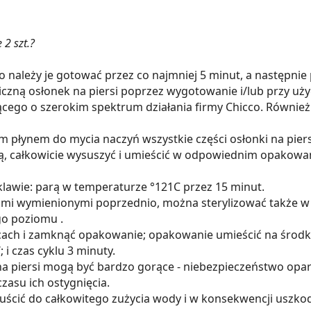
 2 szt.?
 należy je gotować przez co najmniej 5 minut, a następnie
czną osłonek na piersi poprzez wygotowanie i/lub przy użyc
jącego o szerokim spektrum działania firmy Chicco. Równi
 płynem do mycia naczyń wszystkie części osłonki na piers
ą, całkowicie wysuszyć i umieścić w odpowiednim opakowan
klawie: parą w temperaturze °121C przez 15 minut.
ami wymienionymi poprzednio, można sterylizować także w
o poziomu .
scach i zamknąć opakowanie; opakowanie umieścić na środ
i czas cyklu 3 minuty.
na piersi mogą być bardzo gorące - niebezpieczeństwo opa
zasu ich ostygnięcia.
puścić do całkowitego zużycia wody i w konsekwencji uszko