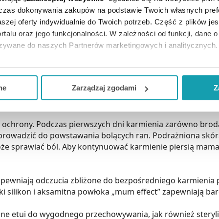
dczas dokonywania zakupów na podstawie Twoich własnych pref
szej oferty indywidualnie do Twoich potrzeb. Część z plików j
rtalu oraz jego funkcjonalności. W zależności od funkcji, dane 
azywane do naszych Partnerów marketingowych i analitycznych.
zt.?
To osłonki na brodawki do karmienia. Są one pomocne
ją zgodę i wybrać tylko niektóre dodatkowe funkcje, z którymi
 płaskich brodawkach.
eferowanych przez Ciebie wyborów i kliknij „
Zarządzaj
zgodam
ne
Zarządzaj zgodami
Z
wane w początkowej fazie karmienia, gdy dziecko ma prob
kceptuj niezbędne
”, co będzie oznaczało, że nie wyrażasz zg
niezbędne dla funkcjonowania Strony. Będzie się to jednak wiąza
 ochrony. Podczas pierwszych dni karmienia zarówno broda
Strony.
rowadzić do powstawania bolących ran. Podrażniona skóra t
ą może sprawiać ból. Aby kontynuować karmienie piersią m
zapewniają odczucia zbliżone do bezpośredniego karmienia p
ki silikon i aksamitna powłoka „mum effect” zapewniają bard
ne etui do wygodnego przechowywania, jak również steryliz