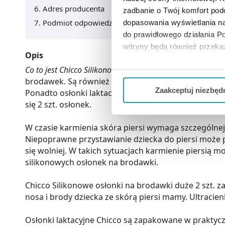
Adres producenta
zadbanie o Twój komfort po
Podmiot odpowiedzialny
dopasowania wyświetlania na
do prawidłowego działania Po
witryny będą również przek
Opis
Co to jest Chicco Silikonowe osłonki na brodawki duże 2 s
Jeżeli chcesz dostosować swo
brodawek. Są również przydatne przy wklęsłych lub
Twojej aktywności dokonaj pr
Zaakceptuj niezbęd
Ponadto osłonki laktacyjne Chicco mogą być stoso
się 2 szt. osłonek.
Możesz również kliknąć „
Zaa
Ciebie danych, które nie są 
W czasie karmienia skóra piersi wymaga szczególnej
wszystkich funkcjonalności 
Niepoprawne przystawianie dziecka do piersi może p
się wolniej. W takich sytuacjach karmienie piersi
silikonowych osłonek na brodawki.
Chicco Silikonowe osłonki na brodawki duże 2 szt. 
nosa i brody dziecka ze skórą piersi mamy. Ultracien
Osłonki laktacyjne Chicco są zapakowane w praktycz