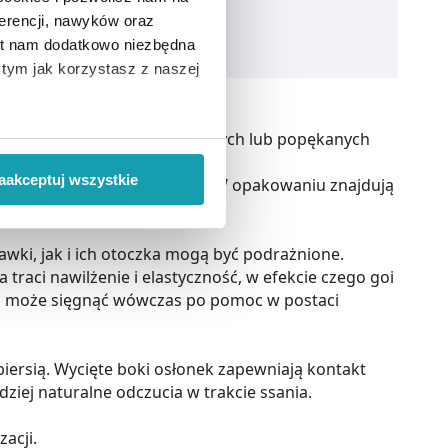
erencji, nawyków oraz
est nam dodatkowo niezbędna
o tym jak korzystasz z naszej
 podczas leczenia podrażnionych lub popękanych
 wiąże się zbieranie danych o
i
”.
aakceptuj wszystkie
lem z uchwyceniem brodawki. W opakowaniu znajdują
ody na pozyskiwanie od
ło z brakiem dostępu do
wki, jak i ich otoczka mogą być podrażnione.
raci nawilżenie i elastyczność, w efekcie czego goi
ama może sięgnąć wówczas po pomoc w postaci
iersią. Wycięte boki osłonek zapewniają kontakt
ziej naturalne odczucia w trakcie ssania.
acji.