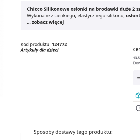
Chicco Silikonowe osłonki na brodawki duże 2 sz
Wykonane z cienkiego, elastycznego silikonu,
osłon
pomagając łagodzić dyskomfort i podrażnienia. Dod
... zobacz więcej
Osłonki na brodawki do karmienia
świetnie spra
sutków. Mogą być pomocne również przy wklęsłych 
na brodawki duże 2 szt.
to niezawodne akcesorium
Kod produktu:
124772
karmienia.
ce
Artykuły dla dzieci
13,5
Dow
Sposoby dostawy tego produktu: