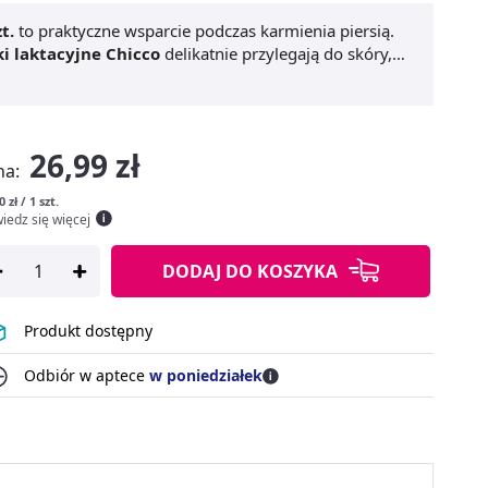
t.
to praktyczne wsparcie podczas karmienia piersią.
ki laktacyjne Chicco
delikatnie przylegają do skóry,
atkowo umożliwiają naturalny kontakt skóra do skóry.
wdzą się w przypadku podrażnionych i popękanych
lub płaskich brodawkach.
Chicco Silikonowe osłonki
 dla mam karmiących. Poprawiają komfort podczas
26,99 zł
na:
0 zł / 1 szt.
iedz się więcej
DODAJ
DO KOSZYKA
Produkt dostępny
Odbiór w aptece
w poniedziałek