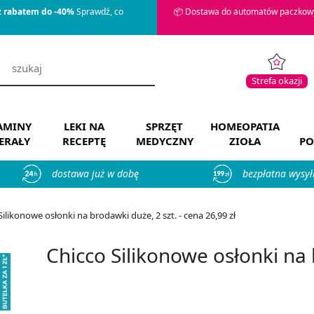
z rabatem do -40%
Sprawdź, co
📦 Dostawa do automatów paczkowy
Strefa okazji
AMINY
LEKI NA
SPRZĘT
HOMEOPATIA
ERAŁY
RECEPTĘ
MEDYCZNY
ZIOŁA
PO
dostawa już w dobę
bezpłatna wysył
Silikonowe osłonki na brodawki duże, 2 szt. - cena 26,99 zł
Chicco Silikonowe osłonki na 