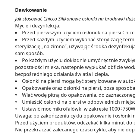
Dawkowanie
Jak stosować Chicco Silikonowe osłonki na brodawki duże
Mycie i dezynfekcja:
Przed pierwszym użyciem osłonek na piersi Chicco
Przed każdym użyciem wykonać sterylizację termi
sterylizację „na zimno”, używając środka dezynfeku
sam sposób.
Po każdym użyciu dokładnie umyć ręcznie zwykłym
pozostałości mleka, następnie wypłukać obficie wod
bezpośredniego działania światła i ciepła.
Osłonki na piersi mogą być sterylizowane w auto
Opakowanie oraz osłonki na piersi, poza sposob
Wlać wodę pitną do opakowania, do zaznaczoneg
Umieścić osłonki na piersi w odpowiednich miej
Ustawić moc mikrofalówki w zakresie 1000÷750W; 
Uwaga: po zakończeniu cyklu opakowanie i osłonki 
Przed użyciem produktów, odczekać kilka minut do c
Nie przekraczać zalecanego czasu cyklu, aby nie do