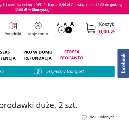
ch i punktów odbioru DPD Pickup za
5,99 zł
Obowiązuje do 12.08 do godziny
12:00 🚚 ➡
Skorzystaj!
A
A
Koszyk
A
A
A
0,00 zł
Moje konto
Poradniki
STREFA
SEKS
PKU W DOMU
BIOCANTO
TENCJA
REFUNDACJA
ka
bezpieczny transport
brodawki duże, 2 szt.
do ulubionych