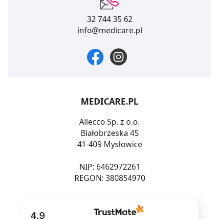
32 744 35 62
info@medicare.pl
MEDICARE.PL
Allecco Sp. z o.o.
Białobrzeska 45
41-409 Mysłowice
NIP: 6462972261
REGON: 380854970
4.9