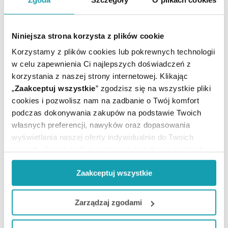
* Oferta dotyczy zakupów powyżej 149 zł na wybrane formy
dostawy. Szczegóły w regulaminie -
kliknij tutaj
.
Niniejsza strona korzysta z plików cookie
Podaj swoje imię
Korzystamy z plików cookies lub pokrewnych technologii
w celu zapewnienia Ci najlepszych doświadczeń z
Podaj swój e-mail
korzystania z naszej strony internetowej. Klikając
„
Zaakceptuj wszystkie
” zgodzisz się na wszystkie pliki
cookies i pozwolisz nam na zadbanie o Twój komfort
ZAPISZ MNIE
podczas dokonywania zakupów na podstawie Twoich
własnych preferencji, nawyków oraz dopasowania
wyświetlania naszej oferty indywidualnie do Twoich
Wyrażam zgodę na przesyłanie, na podany przeze mnie adres e-
mail, skierowanej do mnie informacji handlowej (newsletter) o
potrzeb. Część z plików jest nam dodatkowo niezbędna
nowościach i promocjach Administratora zgodnie z Art. 10 pkt 2
do prawidłowego działania Portalu oraz jego
Ustawy z dnia 18 lipca 2002 r. o świadczeniu usług drogą
Zaakceptuj wszystkie
elektroniczną
funkcjonalności. W zależności od funkcji, dane o tym jak
korzystasz z naszej witryny będą również przekazywane
Chcesz się wypisać z newslettera? Kliknij
tutaj
.
do naszych Partnerów marketingowych i analitycznych.
Zarządzaj zgodami
Jeżeli chcesz dostosować swoją zgodę i wybrać tylko