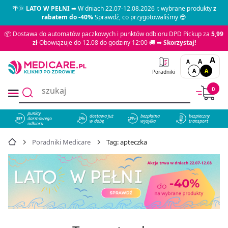
🌴🌞
LATO W PEŁNI
➡ W dniach 22.07-12.08.2026 r. wybrane produkty
z
rabatem do -40%
Sprawdź, co przygotowaliśmy 😎
📦 Dostawa do automatów paczkowych i punktów odbioru DPD Pickup za
5,99
zł
Obowiązuje do 12.08 do godziny 12:00 🚚 ➡
Skorzystaj!
A
A
A
A
A
Poradniki
0
punkty
dostawa już
bezpłatna
bezpieczny
darmowego
857
w dobę
wysyłka
transport
odbioru
Poradniki Medicare
Tag: apteczka