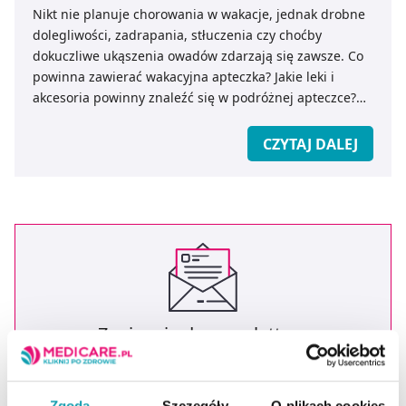
Nikt nie planuje chorowania w wakacje, jednak drobne
dolegliwości, zadrapania, stłuczenia czy choćby
dokuczliwe ukąszenia owadów zdarzają się zawsze. Co
powinna zawierać wakacyjna apteczka? Jakie leki i
akcesoria powinny znaleźć się w podróżnej apteczce?
Oto kompletna lista elementów apteczki na wakacje dla
dzieci i dorosłych. Skompletuj wakacyjną apteczkę z
CZYTAJ DALEJ
medicare.pl!
Zapisz się do newslettera
OTRZYMAJ KOD NA DARMOWĄ
DOSTAWĘ
*
Zgoda
Szczegóły
O plikach cookies