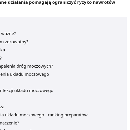
enne działania pomagają ograniczyć ryzyko nawrotów
k ważne?
lem zdrowotny?
yka
?
 zapalenia dróg moczowych?
ażenia układu moczowego
nfekcji układu moczowego
rza
enia układu moczowego - ranking preparatów
naczenie?