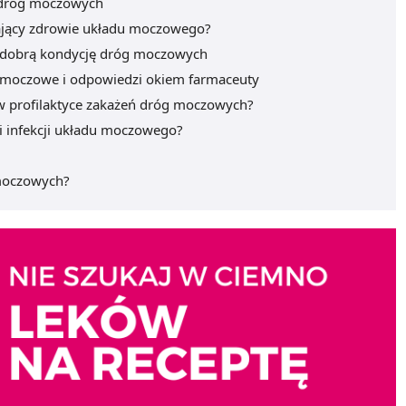
ia dróg moczowych
rający zdrowie układu moczowego?
 dobrą kondycję dróg moczowych
i moczowe i odpowiedzi okiem farmaceuty
 w profilaktyce zakażeń dróg moczowych?
yki infekcji układu moczowego?
 moczowych?