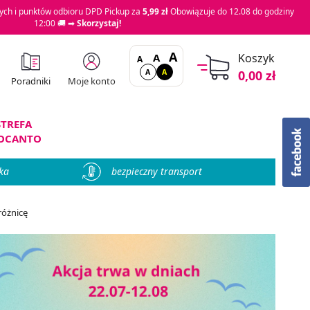
ch i punktów odbioru DPD Pickup za
5,99 zł
Obowiązuje do 12.08 do godziny
12:00 🚚 ➡
Skorzystaj!
A
A
Koszyk
A
A
A
0,00 zł
Moje konto
Poradniki
STREFA
OCANTO
ka
bezpieczny transport
różnicę