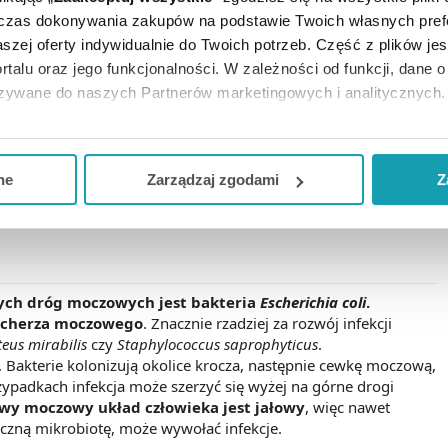
dczas dokonywania zakupów na podstawie Twoich własnych pref
zdrowotny?
szej oferty indywidualnie do Twoich potrzeb. Część z plików j
ściej występujących zakażeń bakteryjnych na świecie
.
rtalu oraz jego funkcjonalności. W zależności od funkcji, dane 
yka nawet 150 milionów osób, co stanowi 10–20% wszystkich
azywane do naszych Partnerów marketingowych i analitycznych.
nątrzszpitalnych.
iety
. Wynika to przede wszystkim z ich anatomii układu
ją zgodę i wybrać tylko niektóre dodatkowe funkcje, z którymi
odległości między jej ujściem a odbytem, co ułatwia bakteriom
eferowanych przez Ciebie wyborów i kliknij „
Zarządzaj
zgodam
nie tylko same zachorowania, ale również ich nawrotowy
ne
Zarządzaj zgodami
Z
u dróg moczowych może doświadczyć kolejnego epizodu
kceptuj niezbędne
”, co będzie oznaczało, że nie wyrażasz zg
oku.
niezbędne dla funkcjonowania Strony. Będzie się to jednak wiąza
Strony.
nych dróg moczowych jest bakteria
Escherichia coli
.
ęcherza moczowego
. Znacznie rzadziej za rozwój infekcji
teus mirabilis
czy
Staphylococcus saprophyticus
.
. Bakterie kolonizują okolice krocza, następnie cewkę moczową,
zypadkach infekcja może szerzyć się wyżej na górne drogi
wy moczowy układ człowieka jest jałowy
, więc nawet
iczną mikrobiotę, może wywołać infekcje.