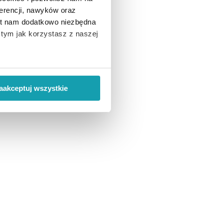
erencji, nawyków oraz
est nam dodatkowo niezbędna
o tym jak korzystasz z naszej
 wiąże się zbieranie danych o
i
”.
aakceptuj wszystkie
ody na pozyskiwanie od
ło z brakiem dostępu do