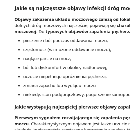
Jakie są najczęstsze objawy infekcji dróg m
Objawy zakażenia układu moczowego zależą od lokal
dolnych dróg moczowych najczęściej pojawiają się
chara
moczowej
. Do
typowych objawów zapalenia pęcherz
pieczenie i ból podczas oddawania moczu,
częstomocz (wzmożone oddawanie moczu),
naglące parcie na mocz,
ból lub dyskomfort w okolicy nadłonowej,
uczucie niepełnego opróżnienia pęcherza,
zmiana zapachu lub wyglądu moczu
niekiedy: stan podgorączkowy, pogorszenie samopoc
Jakie występują najczęściej pierwsze objawy zap
Pierwszym sygnałem rozwijającego się zapalenia pęc
moczu.
Charakterystycznym objawem jest także uczucie 
skutkuje koniecznością częstszego korzystania z toalety.