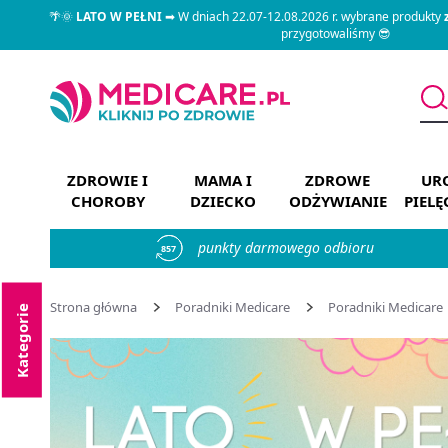
🌴🌞
LATO W PEŁNI
➡ W dniach 22.07-12.08.2026 r. wybrane produkty
przygotowaliśmy 😎
ZDROWIE I
MAMA I
ZDROWE
URO
CHOROBY
DZIECKO
ODŻYWIANIE
PIEL
punkty darmowego odbioru
857
Strona główna
Poradniki Medicare
Poradniki Medicare
Kategorie