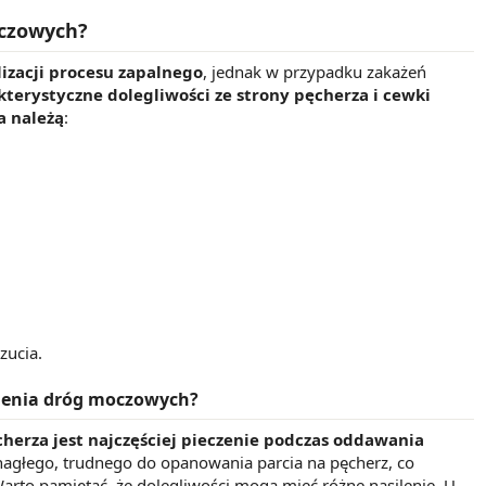
oczowych?
izacji procesu zapalnego
, jednak w przypadku zakażeń
kterystyczne dolegliwości ze strony pęcherza i cewki
a należą
:
zucia.
alenia dróg moczowych?
herza jest najczęściej pieczenie podczas oddawania
nagłego, trudnego do opanowania parcia na pęcherz, co
 Warto pamiętać, że dolegliwości mogą mieć różne nasilenie. U