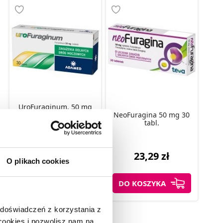
UroFuraginum, 50 mg
30 tabletek / zakażenia
NeoFuragina 50 mg 30
dróg moczowych
tabl.
15,99 zł
23,29 zł
O plikach cookies
DO KOSZYKA
DO KOSZYKA
 doświadczeń z korzystania z
 cookies i pozwolisz nam na