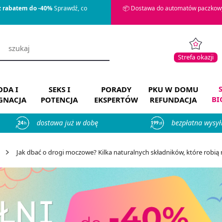
z rabatem do -40%
Sprawdź, co
📦 Dostawa do automatów paczkowy
Strefa okazji
DA I
SEKS I
PORADY
PKU W DOMU
BI
ĘGNACJA
POTENCJA
EKSPERTÓW
REFUNDACJA
dostawa już w dobę
bezpłatna wysył
Jak dbać o drogi moczowe? Kilka naturalnych składników, które robią 