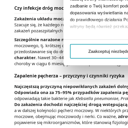
zadbanie o Twój komfort po
Czy infekcje dróg moczowych to częsty problem 
dopasowania wyświetlania na
Zakażenia układu moczowego (ZUM) należą do najczę
do prawidłowego działania Po
Szacuje się, że każdego roku ten problem zdrowotny dot
witryny będą również przek
zakażeń pozaszpitalnych oraz nawet 40–50% zakażeń wew
Szczególnie narażone na tego typu zakażenia są kob
Jeżeli chcesz dostosować swo
moczowego, tj. krótszej cewki moczowej oraz niewielkiej 
Twojej aktywności dokonaj pr
przedostawanie się do dróg moczowych.
Problemem są 
Zaakceptuj niezbęd
charakter.
Nawet 30–44% kobiet po przebytym zakażeni
Możesz również kliknąć „
Zaa
choroby w ciągu 6 miesięcy, a niemal połowa – w ciągu r
Ciebie danych, które nie są 
wszystkich funkcjonalności 
Zapalenie pęcherza – przyczyny i czynniki ryzyka
Najczęstszą przyczyną niepowikłanych zakażeń dol
Odpowiada ona za 75–95% przypadków zapalenia p
odpowiadają takie bakterie jak
Klebsiella pneumoniae
,
Pro
Do zakażenia dochodzi najczęściej drogą wstępującą
a w dalszej kolejności pęcherz moczowy. W niektórych pr
moczowe, obejmując moczowody i nerki. Co ważne,
zdro
pojawienie się mikroorganizmów, które stanowią fizjolog