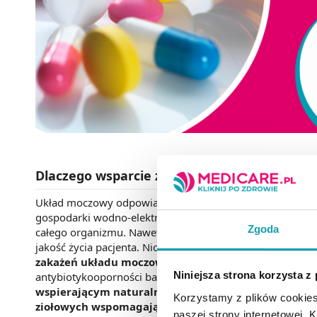
Dlaczego wsparcie zdrowia dróg moczowych 
Układ moczowy odpowiada za usuwanie z organizmu prod
gospodarki wodno-elektrolitowej. Jego właściwe funkcjo
Zgoda
całego organizmu. Nawet pozornie niewielkie infekcje
jakość życia pacjenta. Nic więc dziwnego, że obecnie zwr
zakażeń układu moczowego (ZUM), ale również na pr
Niniejsza strona korzysta z
antybiotykooporności bakterii odpowiedzialnych za rozwó
wspierającym naturalne mechanizmy obronne organ
Korzystamy z plików cookies
ziołowych wspomagających zdrowie dróg moczowyc
naszej strony internetowej. Kl