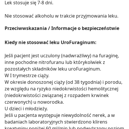
Lek stosuje się 7-8 dni.
Nie stosować alkoholu w trakcie przyjmowania leku.
Przeciwwskazania / Informacje o bezpieczeństwie
Kiedy nie stosować leku UroFuraginum:
Jeśli pacjent jest uczulony (nadwrażliwy) na furaginę,
inne pochodne nitrofuranu lub którykolwiek z
pozostałych składników leku uroFuraginum.
W I trymestrze ciąży.
W okresie donoszonej ciąży (od 38 tygodnia) i porodu,
ze względu na ryzyko niedokrwistości hemolitycznej
(niedokrwistości związanej z rozpadem krwinek
czerwonych) u noworodka.
U dzieci i młodzieży.
Jeśli u pacjenta występuje niewydolność nerek, a w
badaniach laboratoryjnych stwierdzono klirens
kreatyniny poniżej 60 ml/min lub podwyższony poziom