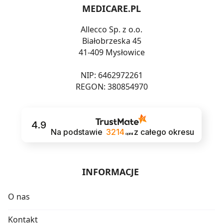
MEDICARE.PL
Allecco Sp. z o.o.
Białobrzeska 45
41-409 Mysłowice
NIP: 6462972261
REGON: 380854970
4.9
Na podstawie
3214
z całego okresu
opinii
INFORMACJE
O nas
Kontakt