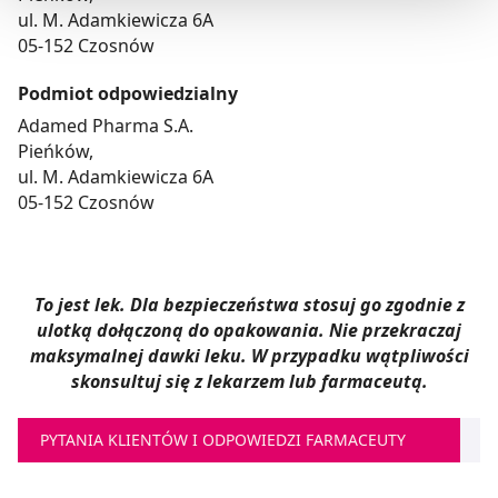
ul. M. Adamkiewicza 6A
05-152 Czosnów
Możesz również kliknąć „
Zaakceptuj niezbędne
”, co
będzie oznaczało, że nie wyrażasz zgody na
Podmiot odpowiedzialny
pozyskiwanie od Ciebie danych, które nie są niezbędne
Adamed Pharma S.A.
dla funkcjonowania Strony. Będzie się to jednak wiązało
Pieńków,
z brakiem dostępu do wszystkich funkcjonalności
ul. M. Adamkiewicza 6A
Strony.
05-152 Czosnów
To jest lek. Dla bezpieczeństwa stosuj go zgodnie z
ulotką dołączoną do opakowania. Nie przekraczaj
maksymalnej dawki leku. W przypadku wątpliwości
skonsultuj się z lekarzem lub farmaceutą.
PYTANIA KLIENTÓW I ODPOWIEDZI FARMACEUTY