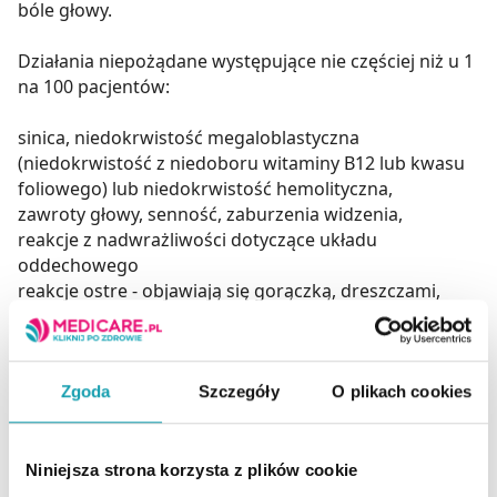
bóle głowy.
Działania niepożądane występujące nie częściej niż u 1
na 100 pacjentów:
sinica, niedokrwistość megaloblastyczna
(niedokrwistość z niedoboru witaminy B12 lub kwasu
foliowego) lub niedokrwistość hemolityczna,
zawroty głowy, senność, zaburzenia widzenia,
reakcje z nadwrażliwości dotyczące układu
oddechowego
reakcje ostre - objawiają się gorączką, dreszczami,
kaszlem, bólami w klatce piersiowej, dusznością,
wysiękiem do przestrzeni w klatce piersiowej,
zaparcia, biegunka, objawy dyspeptyczne (np. uczucie
pełności poposiłkowej, wzdęcia), bóle brzucha,
Zgoda
Szczegóły
O plikach cookies
wymioty, zapalenie ślinianek, zapalenie trzustki,
rzekomobłoniaste zapalenie jelit;
łysienie, złuszczające zapalenie skóry, rumień
Niniejsza strona korzysta z plików cookie
wielopostaciowy, zespół Stevensa-Johnsona