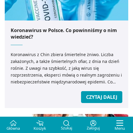
Koronawirus w Polsce. Co powinniśmy o nim
wiedzieć?
Koronawirus z Chin zbiera śmiertelne żniwo. Liczba
zakażonych, a także śmiertelnych ofiar, z dnia na dzień
rośnie. Z uwagi na szybkość, z jaką wirus się
rozprzestrzenia, eksperci mówią o realnym zagrożeniu i
niebezpieczeństwie międzynarodowej epidemii. Co
powinniśmy wiedzieć o koronawirusie z Chin? Jak
zapobiec ewentualnemu zakażeniu?
CZYTAJ DALEJ
Szukaj
Zaloguj
Główna
Koszyk
Menu