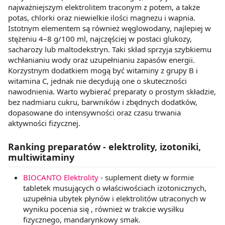
najważniejszym elektrolitem traconym z potem, a także
potas, chlorki oraz niewielkie ilości magnezu i wapnia.
Istotnym elementem są również węglowodany, najlepiej w
stężeniu 4–8 g/100 ml, najczęściej w postaci glukozy,
sacharozy lub maltodekstryn. Taki skład sprzyja szybkiemu
wchłanianiu wody oraz uzupełnianiu zapasów energii.
Korzystnym dodatkiem mogą być witaminy z grupy B i
witamina C, jednak nie decydują one o skuteczności
nawodnienia. Warto wybierać preparaty o prostym składzie,
bez nadmiaru cukru, barwników i zbędnych dodatków,
dopasowane do intensywności oraz czasu trwania
aktywności fizycznej.
Ranking preparatów - elektrolity, izotoniki,
multiwitaminy
BIOCANTO Elektrolity
- suplement diety w formie
tabletek musujących o właściwościach izotonicznych,
uzupełnia ubytek płynów i elektrolitów utraconych w
wyniku pocenia się , również w trakcie wysiłku
fizycznego, mandarynkowy smak.