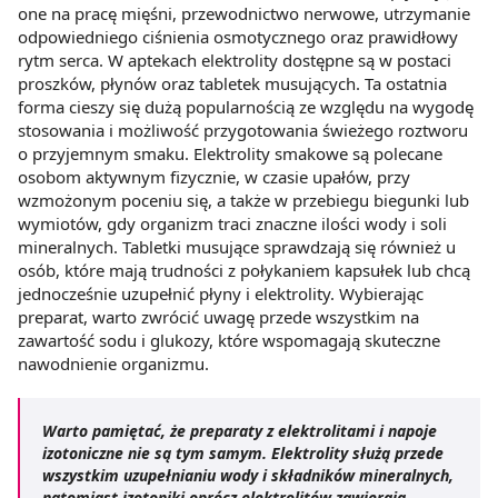
one na pracę mięśni, przewodnictwo nerwowe, utrzymanie
odpowiedniego ciśnienia osmotycznego oraz prawidłowy
rytm serca. W aptekach elektrolity dostępne są w postaci
proszków, płynów oraz tabletek musujących. Ta ostatnia
forma cieszy się dużą popularnością ze względu na wygodę
stosowania i możliwość przygotowania świeżego roztworu
o przyjemnym smaku. Elektrolity smakowe są polecane
osobom aktywnym fizycznie, w czasie upałów, przy
wzmożonym poceniu się, a także w przebiegu biegunki lub
wymiotów, gdy organizm traci znaczne ilości wody i soli
mineralnych. Tabletki musujące sprawdzają się również u
osób, które mają trudności z połykaniem kapsułek lub chcą
jednocześnie uzupełnić płyny i elektrolity. Wybierając
preparat, warto zwrócić uwagę przede wszystkim na
zawartość sodu i glukozy, które wspomagają skuteczne
nawodnienie organizmu.
Warto pamiętać, że preparaty z elektrolitami i napoje
izotoniczne nie są tym samym. Elektrolity służą przede
wszystkim uzupełnianiu wody i składników mineralnych,
natomiast izotoniki oprócz elektrolitów zawierają