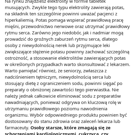
Na rynku znajdziesz elektrolity w formie tabletek
musujących. Zwykle tego typu elektrolity zawierają potas,
na składnik ten szczególnie powinni uważać pacjenci z
hiperkaliemią. Potas pomaga wspierać prawidłową pracę
mięśni, przewodnictwo nerwowe oraz utrzymać prawidłowy
rytmu serca. Zarówno jego niedobór, jak i nadmiar mogą
prowadzić do groźnych zaburzeń rytmu serca, dlatego
osoby z niewydolnością nerek lub przyjmujące leki
zwiększające stężenie potasu powinny zachować szczególną
ostrożność, a stosowanie elektrolitów zawierających potas
w określonych przypadkach warto skonsultować z lekarzem.
Warto pamiętać również, że seniorzy, zwłaszcza z
nadciśnieniem tętniczym, niewydolnością serca lub
stosujący dietę z ograniczeniem sodu, powinni sięgać po
preparaty o obniżonej zawartości tego pierwiastka. Nie
należy jednak całkowicie eliminować sodu z preparatów
nawadniających, ponieważ odgrywa on kluczową rolę w
utrzymaniu prawidłowego poziomu nawodnienia
organizmu. Wybór odpowiedniego produktu powinien być
dostosowany do stanu zdrowia oraz zaleceń lekarza lub
farmaceuty.
Osoby starsze, które zmagają się ze
schorzeniami kardiologicznymi, cukrzycą, czy