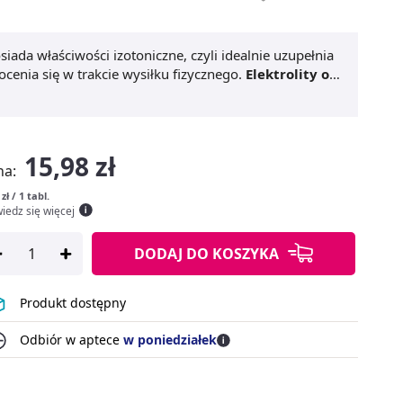
siada właściwości izotoniczne, czyli idealnie uzupełnia
cenia się w trakcie wysiłku fizycznego.
Elektrolity od
ymiotów i problemów żołądkowych. Produkt posiada
e
Elektrolitów od Biocanto
to 3 tabletki na dobę.
15,98 zł
na:
 zł / 1 tabl.
iedz się więcej
DODAJ
DO KOSZYKA
Produkt dostępny
Odbiór w aptece
w poniedziałek