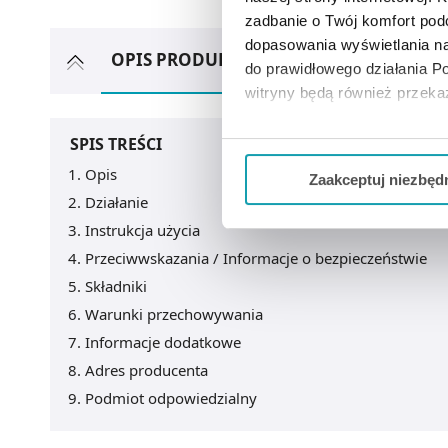
zadbanie o Twój komfort po
dopasowania wyświetlania na
OPIS PRODUKTU
ZOBACZ TEŻ
A
do prawidłowego działania Po
witryny będą również przek
Jeżeli chcesz dostosować swo
SPIS TREŚCI
Twojej aktywności dokonaj pr
Opis
Zaakceptuj niezbęd
Działanie
Możesz również kliknąć „
Zaa
Instrukcja użycia
Ciebie danych, które nie są 
Przeciwwskazania / Informacje o bezpieczeństwie
wszystkich funkcjonalności 
Składniki
Warunki przechowywania
Informacje dodatkowe
Adres producenta
Podmiot odpowiedzialny