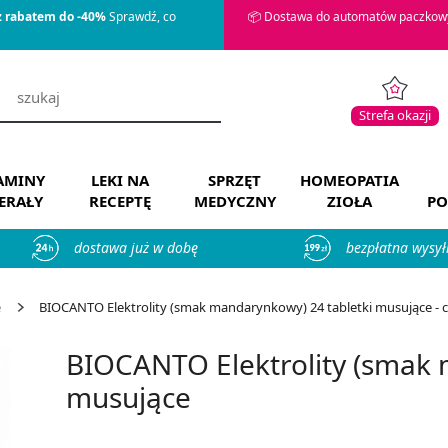
z rabatem do -40%
Sprawdź, co
📦 Dostawa do automatów paczkowy
Strefa okazji
AMINY
LEKI NA
SPRZĘT
HOMEOPATIA
ERAŁY
RECEPTĘ
MEDYCZNY
ZIOŁA
PO
dostawa już w dobę
bezpłatna wysył
e
BIOCANTO Elektrolity (smak mandarynkowy) 24 tabletki musujące - ce
BIOCANTO Elektrolity (smak 
musujące