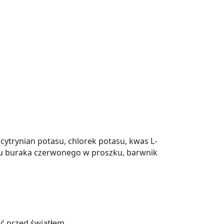
cytrynian potasu, chlorek potasu, kwas L-
soku buraka czerwonego w proszku, barwnik
ć przed światłem.