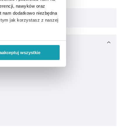
erencji, nawyków oraz
est nam dodatkowo niezbędna
o tym jak korzystasz z naszej
 wiąże się zbieranie danych o
i
”.
aakceptuj wszystkie
ody na pozyskiwanie od
ło z brakiem dostępu do