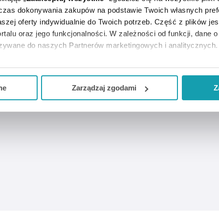
dczas dokonywania zakupów na podstawie Twoich własnych pref
szej oferty indywidualnie do Twoich potrzeb. Część z plików j
RTYKUŁY
MOŻE CI SIĘ PRZYDAĆ
KUP W ZESTAWIE
rtalu oraz jego funkcjonalności. W zależności od funkcji, dane 
azywane do naszych Partnerów marketingowych i analitycznych.
ją zgodę i wybrać tylko niektóre dodatkowe funkcje, z którymi
eferowanych przez Ciebie wyborów i kliknij „
Zarządzaj
zgodam
ne
Zarządzaj zgodami
Z
kceptuj niezbędne
”, co będzie oznaczało, że nie wyrażasz zg
niezbędne dla funkcjonowania Strony. Będzie się to jednak wiąza
Strony.