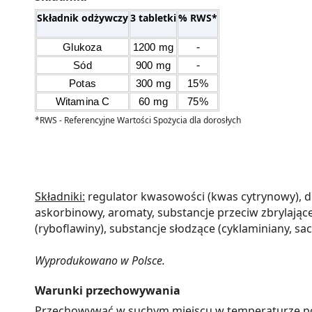
Składnik odżywczy
3 tabletki
% RWS*
-
Glukoza
1200 mg
-
Sód
900 mg
Potas
300 mg
15%
Witamina C
60 mg
75%
*RWS - Referencyjne Wartości Spożycia dla dorosłych
Składniki:
regulator kwasowości (kwas cytrynowy), diw
askorbinowy, aromaty, substancje przeciw zbrylające
(ryboflawiny), substancje słodzące (cyklaminiany, sa
Wyprodukowano w Polsce.
Warunki przechowywania
Przechowywać w suchym miejscu w temperaturze poni