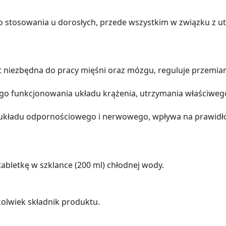
o stosowania u dorosłych, przede wszystkim w związku z ut
t niezbędna do pracy mięśni oraz mózgu, reguluje przemian
ego funkcjonowania układu krążenia, utrzymania właściweg
układu odpornościowego i nerwowego, wpływa na prawidło
 tabletkę w szklance (200 ml) chłodnej wody.
olwiek składnik produktu.