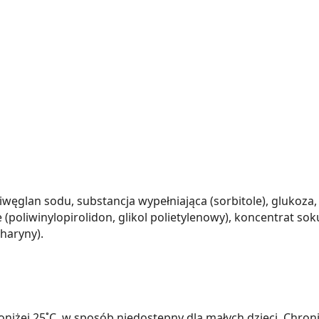
ęglan sodu, substancja wypełniająca (sorbitole), glukoza, 
 (poliwinylopirolidon, glikol polietylenowy), koncentrat 
charyny).
żej 25˚C, w sposób niedostępny dla małych dzieci. Chroni