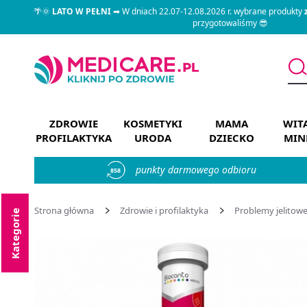
🌴🌞
LATO W PEŁNI
➡ W dniach 22.07-12.08.2026 r. wybrane produkty
przygotowaliśmy 😎
ZDROWIE
KOSMETYKI
MAMA
WIT
PROFILAKTYKA
URODA
DZIECKO
MIN
punkty darmowego odbioru
858
Strona główna
Zdrowie i profilaktyka
Problemy jelitow
Kategorie