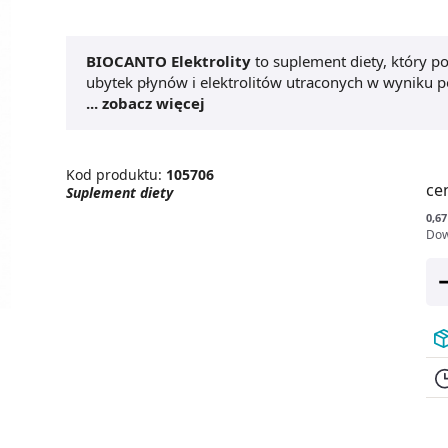
BIOCANTO Elektrolity
to suplement diety, który po
ubytek płynów i elektrolitów utraconych w wyniku po
Biocanto
... zobacz więcej
podaje się ją w przypadkach biegunki, w
pyszny, mandarynkowy smak. Zalecane dawkowani
Kod produktu:
105706
ce
Suplement diety
0,67
Dow