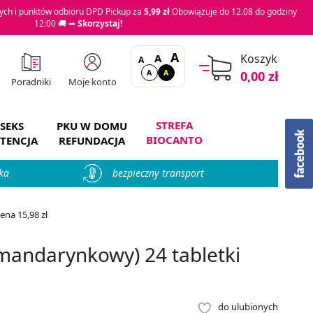
ch i punktów odbioru DPD Pickup za
5,99 zł
Obowiązuje do 12.08 do godziny
12:00 🚚 ➡
Skorzystaj!
A
A
Koszyk
A
A
A
0,00 zł
Moje konto
Poradniki
STREFA
SEKS
PKU W DOMU
BIOCANTO
TENCJA
REFUNDACJA
ka
bezpieczny transport
na 15,98 zł
mandarynkowy) 24 tabletki
do ulubionych