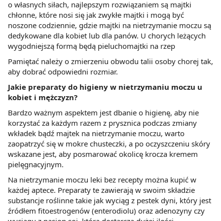
o własnych siłach, najlepszym rozwiązaniem są majtki
chłonne, które nosi się jak zwykłe majtki i mogą być
noszone codziennie, gdzie majtki na nietrzymanie moczu są
dedykowane dla kobiet lub dla panów. U chorych leżących
wygodniejszą formą będą pieluchomajtki na rzep
Pamiętać należy o zmierzeniu obwodu talii osoby chorej tak,
aby dobrać odpowiedni rozmiar.
Jakie preparaty do higieny w nietrzymaniu moczu u
kobiet i mężczyzn?
Bardzo ważnym aspektem jest dbanie o higienę, aby nie
korzystać za każdym razem z prysznica podczas zmiany
wkładek bądź majtek na nietrzymanie moczu, warto
zaopatrzyć się w mokre chusteczki, a po oczyszczeniu skóry
wskazane jest, aby posmarować okolicę krocza kremem
pielęgnacyjnym.
Na nietrzymanie moczu leki bez recepty można kupić w
każdej aptece. Preparaty te zawierają w swoim składzie
substancje roślinne takie jak wyciąg z pestek dyni, który jest
źródłem fitoestrogenów (enterodiolu) oraz adenozyny czy