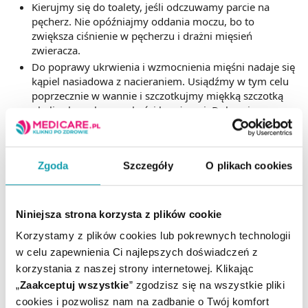
Kierujmy się do toalety, jeśli odczuwamy parcie na
pęcherz. Nie opóźniajmy oddania moczu, bo to
zwiększa ciśnienie w pęcherzu i drażni mięsień
zwieracza.
Do poprawy ukrwienia i wzmocnienia mięśni nadaje się
kąpiel nasiadowa z nacieraniem. Usiądźmy w tym celu
poprzecznie w wannie i szczotkujmy miękką szczotką
okolice brzucha oraz kości krzyżowej. Dolewajmy przy
tym stale zimnej wody. Kąpiel nasiadowa z nacieraniem
powinna trwać 5 minut.
W czasie ciąży i bezpośrednio po niej dno miednicy u
Zgoda
Szczegóły
O plikach cookies
kobiet jest bardzo miękkie. Oszczędzajmy się, unikając
noszenia ciężarów.
Co z nadwagą? Schudnięcie może być rozwiązaniem
Niniejsza strona korzysta z plików cookie
problemów z pęcherzem, bo im większa tusza, tym
większy nacisk na pęcherz.
Korzystamy z plików cookies lub pokrewnych technologii
Jedzmy pożywienia obfitujące w błonnik: dużo
w celu zapewnienia Ci najlepszych doświadczeń z
produktów pełnoziarnistych, niełuskanego ryżu i
korzystania z naszej strony internetowej. Klikając
warzyw. To zapewni regularny dopływ wody do
„
Zaakceptuj wszystkie
” zgodzisz się na wszystkie pliki
pęcherza.
cookies i pozwolisz nam na zadbanie o Twój komfort