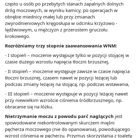
często u osób po przebytych stanach zapalnych dolnych
dróg moczowych, w wyniku kamicy, po operacjach w
obrębie miednicy małej lub przy zmianach
zwyrodnieniowych kręgosłupa w odcinku krzyżowo -
lędźwiowym, u mężczyzn z przerostem gruczołu
krokowego.
Rozróżniamy trzy stopnie zaawansowania WNM:
- I stopień – moczenie występuje tylko w pozycji stojącej w
czasie dużego wzrostu napięcia tłoczni brzusznej,
- II stopień – moczenie występuje zawsze w czasie napięcia
tłoczni brzusznej, czasem nawet w pozycji leżącej lub
podczas zmiany leżącej na stojącą, np. podczas wstawania,
- III stopień – moczenie występuje w pozycji leżącej nawet
przy niewielkim wzroście ciśnienia śródbrzusznego, np.
obracanie się na łóżku.
Nietrzymanie moczu z powodu parć naglących
jest
spowodowane niekontrolowanym skurczem mięśni
pęcherza moczowego (nie do opanowania), powodującego
wzrost ciśnienia w pęcherzu. Przymus skorzystania z toalety