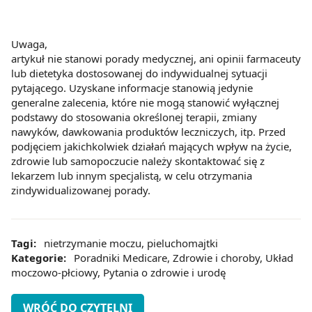
z brakiem dostępu do wszystkich funkcjonalności
Strony.
Uwaga,
artykuł nie stanowi porady medycznej, ani opinii farmaceuty
lub dietetyka dostosowanej do indywidualnej sytuacji
pytającego. Uzyskane informacje stanowią jedynie
generalne zalecenia, które nie mogą stanowić wyłącznej
podstawy do stosowania określonej terapii, zmiany
nawyków, dawkowania produktów leczniczych, itp. Przed
podjęciem jakichkolwiek działań mających wpływ na życie,
zdrowie lub samopoczucie należy skontaktować się z
lekarzem lub innym specjalistą, w celu otrzymania
zindywidualizowanej porady.
Tagi:
nietrzymanie moczu
,
pieluchomajtki
Kategorie:
Poradniki Medicare
,
Zdrowie i choroby
,
Układ
moczowo-płciowy
,
Pytania o zdrowie i urodę
WRÓĆ DO CZYTELNI