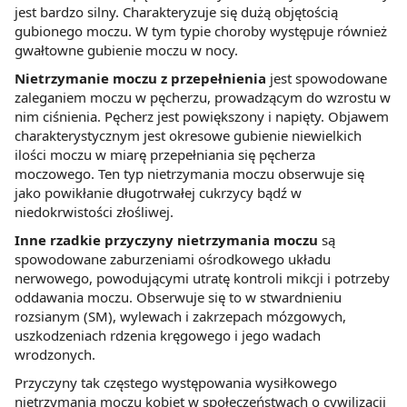
jest bardzo silny. Charakteryzuje się dużą objętością
gubionego moczu. W tym typie choroby występuje również
gwałtowne gubienie moczu w nocy.
Nietrzymanie moczu z przepełnienia
jest spowodowane
zaleganiem moczu w pęcherzu, prowadzącym do wzrostu w
nim ciśnienia. Pęcherz jest powiększony i napięty. Objawem
charakterystycznym jest okresowe gubienie niewielkich
ilości moczu w miarę przepełniania się pęcherza
moczowego. Ten typ nietrzymania moczu obserwuje się
jako powikłanie długotrwałej cukrzycy bądź w
niedokrwistości złośliwej.
Inne rzadkie przyczyny nietrzymania moczu
są
spowodowane zaburzeniami ośrodkowego układu
nerwowego, powodującymi utratę kontroli mikcji i potrzeby
oddawania moczu. Obserwuje się to w stwardnieniu
rozsianym (SM), wylewach i zakrzepach mózgowych,
uszkodzeniach rdzenia kręgowego i jego wadach
wrodzonych.
Przyczyny tak częstego występowania wysiłkowego
nietrzymania moczu kobiet w społeczeństwach o cywilizacji