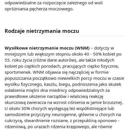
odpowiedzialne za rozpoczęcie zależnego od woli
opróżniania pęcherza moczowego.
Rodzaje nietrzymania moczu
Wysiłkowe nietrzymanie moczu (WNM)
– dotyczy w
mniejszym lub większym stopniu około 40 - 50% kobiet po
55. roku życia (różne dane autorów), ale także młodych
kobiet po ciężkich porodach, pracujących ciężko fizycznie,
sportsmenek. WNM objawia się najczęściej w formie
popuszczania początkowo niewielkich porcji moczu w czasie
wysiłku fizycznego, kaszlu, biegu, podnoszenia jako skutek
osłabienia mięśni dna miednicy odpowiedzialnych za
prawidłowe ułożenie narządów i właściwą reakcję
skurczową zwieracza na wzrost ciśnienia w jamie brzusznej.
U około 30% chorych występują też współistniejące lub
samodzielne przyczyny neurogenne, głównie u chorych na
cukrzycę, stwardnienie rozsiane, z przepukliną oponowo -
rdzeniową, po urazach rdzenia kręgowego, ale równie