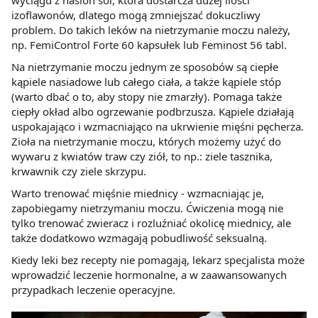
wyciągu z nasion soi, która dostarcza dużej ilości
izoflawonów, dlatego mogą zmniejszać dokuczliwy
problem. Do takich leków na nietrzymanie moczu należy,
np. FemiControl Forte 60 kapsułek lub Feminost 56 tabl.
Na nietrzymanie moczu jednym ze sposobów są ciepłe
kąpiele nasiadowe lub całego ciała, a także kąpiele stóp
(warto dbać o to, aby stopy nie zmarzły). Pomaga także
ciepły okład albo ogrzewanie podbrzusza. Kąpiele działają
uspokajająco i wzmacniająco na ukrwienie mięśni pęcherza.
Zioła na nietrzymanie moczu, których możemy użyć do
wywaru z kwiatów traw czy ziół, to np.: ziele tasznika,
krwawnik czy ziele skrzypu.
Warto trenować mięśnie miednicy - wzmacniając je,
zapobiegamy nietrzymaniu moczu. Ćwiczenia mogą nie
tylko trenować zwieracz i rozluźniać okolicę miednicy, ale
także dodatkowo wzmagają pobudliwość seksualną.
Kiedy leki bez recepty nie pomagają, lekarz specjalista może
wprowadzić leczenie hormonalne, a w zaawansowanych
przypadkach leczenie operacyjne.