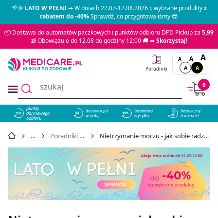
🌴🌞
LATO W PEŁNI
➡ W dniach 22.07-12.08.2026 r. wybrane produkty
z
rabatem do -40%
Sprawdź, co przygotowaliśmy 😎
📦 Dostawa do automatów paczkowych i punktów odbioru DPD Pickup za
5,99
zł
Obowiązuje do 12.08 do godziny 12:00 🚚 ➡
Skorzystaj!
A
A
A
A
A
Poradniki
0
punkty
dostawa już
bezpłatna
bezpieczny
darmowego
858
w dobę
wysyłka
transport
odbioru
Poradniki Medicare
Nietrzymanie moczu - jak sobie radzić z tą dolegliwością?