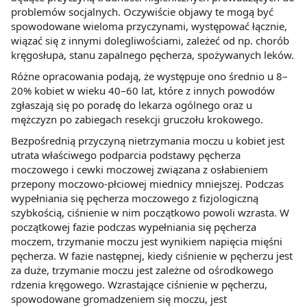
problemów socjalnych. Oczywiście objawy te mogą być
spowodowane wieloma przyczynami, występować łącznie,
wiązać się z innymi dolegliwościami, zależeć od np. chorób
kręgosłupa, stanu zapalnego pęcherza, spożywanych leków.
Różne opracowania podają, że występuje ono średnio u 8–
20% kobiet w wieku 40–60 lat, które z innych powodów
zgłaszają się po poradę do lekarza ogólnego oraz u
mężczyzn po zabiegach resekcji gruczołu krokowego.
Bezpośrednią przyczyną nietrzymania moczu u kobiet jest
utrata właściwego podparcia podstawy pęcherza
moczowego i cewki moczowej związana z osłabieniem
przepony moczowo-płciowej miednicy mniejszej. Podczas
wypełniania się pęcherza moczowego z fizjologiczną
szybkością, ciśnienie w nim początkowo powoli wzrasta. W
początkowej fazie podczas wypełniania się pęcherza
moczem, trzymanie moczu jest wynikiem napięcia mięśni
pęcherza. W fazie następnej, kiedy ciśnienie w pęcherzu jest
za duże, trzymanie moczu jest zależne od ośrodkowego
rdzenia kręgowego. Wzrastające ciśnienie w pęcherzu,
spowodowane gromadzeniem się moczu, jest