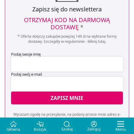
Zapisz się do newslettera
OTRZYMAJ KOD NA DARMOWĄ
DOSTAWĘ
*
* Oferta dotyczy zakupów powyżej 149 zł na wybrane formy
dostawy. Szczegóły w regulaminie -
kliknij tutaj
.
Podaj swoje imię
Podaj swój e-mail
ZAPISZ MNIE
Wyrażam zgodę na przesyłanie, na podany przeze mnie adres e-
mail, skierowanej do mnie informacji handlowej (newsletter) o
nowościach i promocjach Administratora zgodnie z Art. 10 pkt 2
Szukaj
Zaloguj
Główna
Koszyk
Menu
Ustawy z dnia 18 lipca 2002 r. o świadczeniu usług drogą