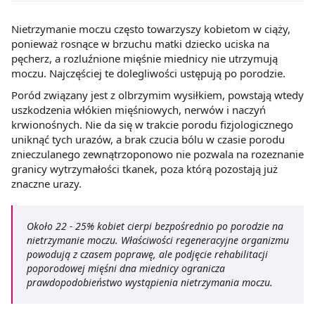
Nietrzymanie moczu często towarzyszy kobietom w ciąży,
ponieważ rosnące w brzuchu matki dziecko uciska na
pęcherz, a rozluźnione mięśnie miednicy nie utrzymują
moczu. Najczęściej te dolegliwości ustępują po porodzie.
Poród związany jest z olbrzymim wysiłkiem, powstają wtedy
uszkodzenia włókien mięśniowych, nerwów i naczyń
krwionośnych. Nie da się w trakcie porodu fizjologicznego
uniknąć tych urazów, a brak czucia bólu w czasie porodu
znieczulanego zewnątrzoponowo nie pozwala na rozeznanie
granicy wytrzymałości tkanek, poza którą pozostają już
znaczne urazy.
Około 22 - 25% kobiet cierpi bezpośrednio po porodzie na
nietrzymanie moczu. Właściwości regeneracyjne organizmu
powodują z czasem poprawę, ale podjęcie rehabilitacji
poporodowej mięśni dna miednicy ogranicza
prawdopodobieństwo wystąpienia nietrzymania moczu.