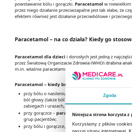
powstawanie bólu i gorączki.
Paracetamol
w niewielkim 
przez niego działanie przeciwzapalne jest tak słabe, że c
efektem również jest działanie przeciwbólowe i przeciwg
Paracetamol – na co działa? Kiedy go stosow
Paracetamol dla dzieci
i dorosłych jest jedną z najczę
przez Światową Organizację Zdrowia (WHO) drabina analg
m.in. właśnie paracetamol. Jest on jednym z leków przec
Paracetamol – kiedy brać:
przy bólu o nasileniu łagodnym do umiarkowanego 
Zgoda
ból głowy (także ból migrenowy i napięciowy), ból z
zabiegach i urazach, ból podczas ząbkowania;
przy gorączce –
paracetamol na gorączkę
jest pows
Niniejsza strona korzysta z
grup pacjentów;
Korzystamy z plików cookies
przy bólu i gorączce, występujących w przebiegu grypy
naszej strony internetowej. Kl