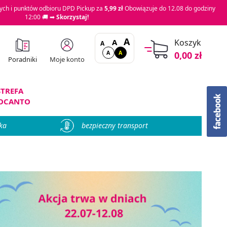
ch i punktów odbioru DPD Pickup za
5,99 zł
Obowiązuje do 12.08 do godziny
12:00 🚚 ➡
Skorzystaj!
A
A
Koszyk
A
A
A
0,00 zł
Moje konto
Poradniki
STREFA
OCANTO
ka
bezpieczny transport