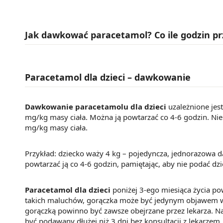
Jak dawkować paracetamol? Co ile godzin p
Paracetamol dla dzieci – dawkowanie
Dawkowanie paracetamolu dla dzieci
uzależnione jes
mg/kg masy ciała. Można ją powtarzać co 4-6 godzin. Ni
mg/kg masy ciała.
Przykład: dziecko waży 4 kg – pojedyncza, jednorazow
powtarzać ją co 4-6 godzin, pamiętając, aby nie podać dz
Paracetamol dla dzieci
poniżej 3-ego miesiąca życia po
takich maluchów, gorączka może być jedynym objawem w
gorączką powinno być zawsze obejrzane przez lekarza. Na
być podawany dłużej niż 3 dni bez konsultacji z lekarzem. 