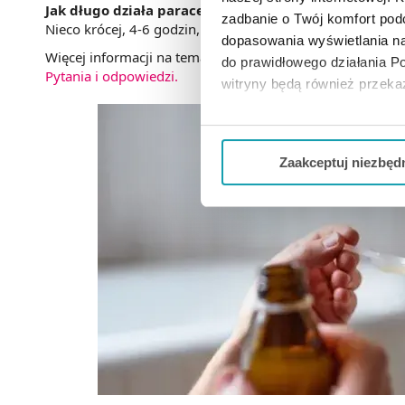
Jak długo działa paracetamol?
Właściwości przeciwgorą
zadbanie o Twój komfort po
Nieco krócej, 4-6 godzin, trwa działanie przeciwbólowe.
dopasowania wyświetlania na
Więcej informacji na temat leczenia gorączki u dzieci moż
do prawidłowego działania Po
Pytania i odpowiedzi.
witryny będą również przek
Jeżeli chcesz dostosować swo
Twojej aktywności dokonaj pr
Zaakceptuj niezbęd
Możesz również kliknąć „
Zaa
Ciebie danych, które nie są 
wszystkich funkcjonalności 