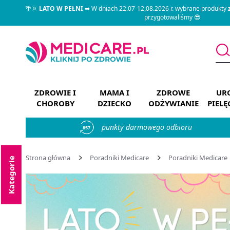
🌴🌞
LATO W PEŁNI
➡ W dniach 22.07-12.08.2026 r. wybrane produkty
przygotowaliśmy 😎
ZDROWIE I
MAMA I
ZDROWE
URO
CHOROBY
DZIECKO
ODŻYWIANIE
PIEL
punkty darmowego odbioru
857
Strona główna
Poradniki Medicare
Poradniki Medicare
Kategorie