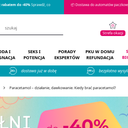
z rabatem do -40%
Sprawdź, co
📦 Dostawa do automatów paczkowy
Strefa okazji
DA I
SEKS I
PORADY
PKU W DOMU
BI
ĘGNACJA
POTENCJA
EKSPERTÓW
REFUNDACJA
dostawa już w dobę
bezpłatna wysył
Paracetamol – działanie, dawkowanie. Kiedy brać paracetamol?