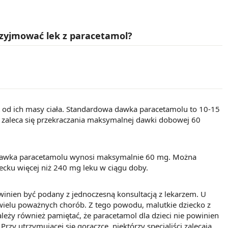
rzyjmować lek z paracetamol?
t od ich masy ciała. Standardowa dawka paracetamolu to 10-15
e zaleca się przekraczania maksymalnej dawki dobowej 60
a dawka paracetamolu wynosi maksymalnie 60 mg. Można
iecku więcej niż 240 mg leku w ciągu doby.
winien być podany z jednoczesną konsultacją z lekarzem. U
ielu poważnych chorób. Z tego powodu, malutkie dziecko z
leży również pamiętać, że paracetamol dla dzieci nie powinien
Przy utrzymującej się gorączce, niektórzy specjaliści zalecają