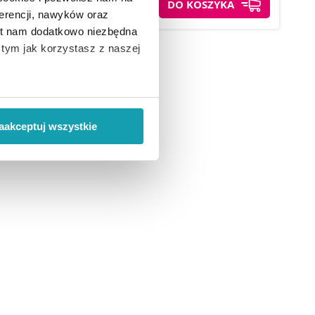
DO KOSZYKA
DO KOSZYKA
erencji, nawyków oraz
est nam dodatkowo niezbędna
o tym jak korzystasz z naszej
 wiąże się zbieranie danych o
i
”.
aakceptuj wszystkie
ody na pozyskiwanie od
ło z brakiem dostępu do