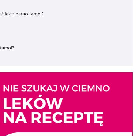
ć lek z paracetamol?
etamol?