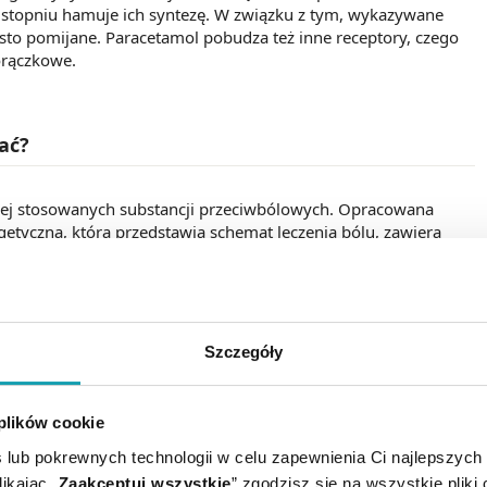
stopniu hamuje ich syntezę. W związku z tym, wykazywane
zęsto pomijane. Paracetamol pobudza też inne receptory, czego
orączkowe.
ać?
ściej stosowanych substancji przeciwbólowych. Opracowana
etyczna, która przedstawia schemat leczenia bólu, zawiera
iwbólowych, zalecanych do stosowania w pierwszej kolejności.
–
paracetamol dla dzieci
i dorosłych to skuteczny preparat na
Szczegóły
ęba, ból miesiączkowy, ból mięśniowy, stawowy, ból po
zechnie stosowany u małych dzieci, kobiet w ciąży i innych
 plików cookie
 lub pokrewnych technologii w celu zapewnienia Ci najlepszych
 i przeziębienia, a także po szczepieniu.
ikając „
Zaakceptuj wszystkie
” zgodzisz się na wszystkie pliki