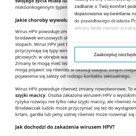
swojego życia miała lub będzie miała styczność z 
zadbanie o Twój komfort po
niskoonkogennym typem wirusa HPV.
dopasowania wyświetlania na
Jakie choroby wywołuje wirus HPV (
Human Papillo
do prawidłowego działania Po
witryny będą również przek
Wirus HPV powoduje zmiany w obrębie skóry i błon ślu
brodawek wirusowych skóry, które potocznie określane są j
Jeżeli chcesz dostosować swo
stopach. Wirus HPV jest też przyczyną
brodawek płciowy
przyczyniają się typy wirusa HPV 6 i 11. Brodawki płciow
Twojej aktywności dokonaj pr
Zaakceptuj niezbęd
płciowych: w obrębie warg sromowych i w pobliżu wejści
Zmiany te mogą mieć też inne umiejscowienie (np. pachwi
Możesz również kliknąć „
Zaa
mogą pojawić się również w okolicy odbytu. Innym miejs
Ciebie danych, które nie są 
pojawienia się zależy od rodzaju kontaktu seksualnego.
wszystkich funkcjonalności 
Wirus HPV powoduje również zmiany nowotworowe. To wł
szyjki macicy
. Osoba zakażona wirusem HPV o wysokim 
ryzyka rozwoju nie tylko raka szyjki macicy, ale równie
Brodawczak ludzki może przyczyniać się też do wystąpie
krtani, gardła lub jamy ustnej również może rozwinąć się n
Jak dochodzi do zakażenia wirusem HPV?