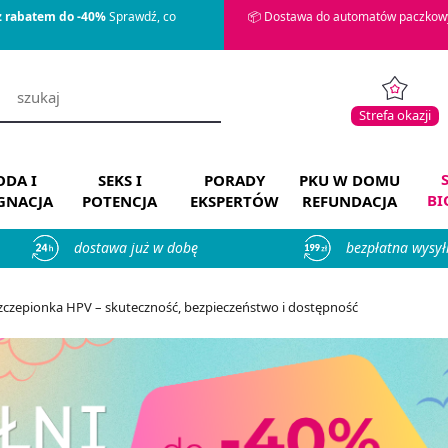
z rabatem do -40%
Sprawdź, co
📦 Dostawa do automatów paczkowy
Strefa okazji
DA I
SEKS I
PORADY
PKU W DOMU
BI
ĘGNACJA
POTENCJA
EKSPERTÓW
REFUNDACJA
dostawa już w dobę
bezpłatna wysył
zczepionka HPV – skuteczność, bezpieczeństwo i dostępność