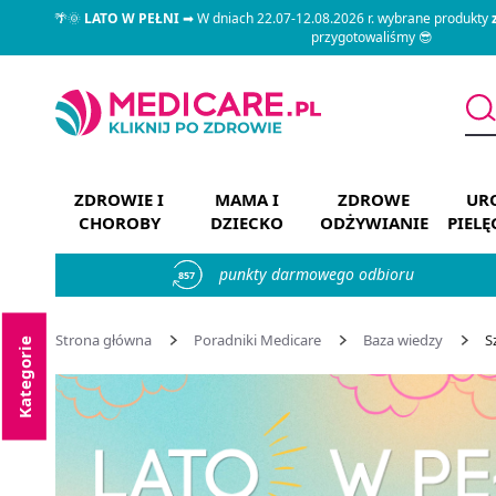
🌴🌞
LATO W PEŁNI
➡ W dniach 22.07-12.08.2026 r. wybrane produkty
przygotowaliśmy 😎
ZDROWIE I
MAMA I
ZDROWE
URO
CHOROBY
DZIECKO
ODŻYWIANIE
PIEL
punkty darmowego odbioru
857
Strona główna
Poradniki Medicare
Baza wiedzy
S
Kategorie