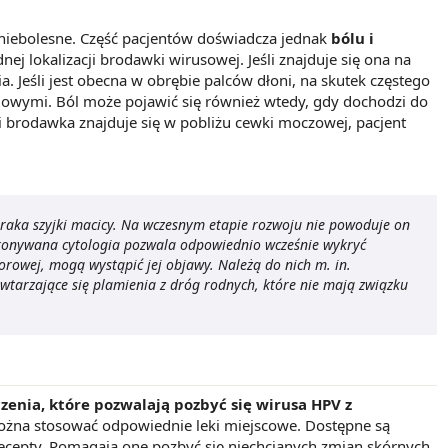
 niebolesne. Część pacjentów doświadcza jednak
bólu i
nej lokalizacji brodawki wirusowej. Jeśli znajduje się ona na
Jeśli jest obecna w obrębie palców dłoni, na skutek częstego
ólowymi. Ból może pojawić się również wtedy, gdy dochodzi do
i brodawka znajduje się w pobliżu cewki moczowej, pacjent
 raka szyjki macicy. Na wczesnym etapie rozwoju nie powoduje on
ykonywana cytologia pozwala odpowiednio wcześnie wykryć
owej, mogą wystąpić jej objawy. Należą do nich m. in.
tarzające się plamienia z dróg rodnych, które nie mają związku
nia, które pozwalają pozbyć się wirusa HPV z
można stosować odpowiednie leki miejscowe. Dostępne są
ecepty. Pomagają one pozbyć się niechcianych zmian skórnych.