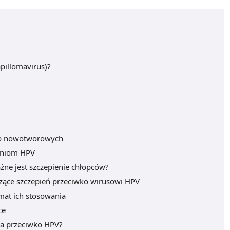
pillomavirus)?
orób nowotworowych
eniom HPV
ne jest szczepienie chłopców?
zące szczepień przeciwko wirusowi HPV
mat ich stosowania
ce
ia przeciwko HPV?