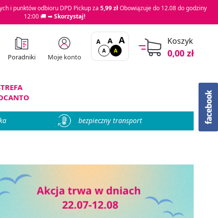
ch i punktów odbioru DPD Pickup za
5,99 zł
Obowiązuje do 12.08 do godziny
12:00 🚚 ➡
Skorzystaj!
A
A
Koszyk
A
A
A
0,00 zł
Moje konto
Poradniki
STREFA
OCANTO
ka
bezpieczny transport