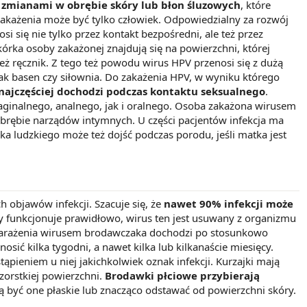
e zmianami w obrębie skóry lub błon śluzowych
, które
akażenia może być tylko człowiek. Odpowiedzialny za rozwój
 się nie tylko przez kontakt bezpośredni, ale też przez
kórka osoby zakażonej znajdują się na powierzchni, której
też ręcznik. Z tego też powodu wirus HPV przenosi się z dużą
ak basen czy siłownia. Do zakażenia HPV, w wyniku którego
najczęściej dochodzi podczas kontaktu seksualnego
.
ginalnego, analnego, jak i oralnego. Osoba zakażona wirusem
brębie narządów intymnych. U części pacjentów infekcja ma
 ludzkiego może też dojść podczas porodu, jeśli matka jest
objawów infekcji. Szacuje się, że
nawet 90% infekcji może
wy funkcjonuje prawidłowo, wirus ten jest usuwany z organizmu
z zarażenia wirusem brodawczaka dochodzi po stosunkowo
ić kilka tygodni, a nawet kilka lub kilkanaście miesięcy.
pieniem u niej jakichkolwiek oznak infekcji. Kurzajki mają
zorstkiej powierzchni.
Brodawki płciowe przybierają
ą być one płaskie lub znacząco odstawać od powierzchni skóry.