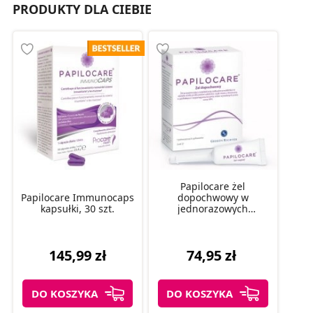
PRODUKTY DLA CIEBIE
Papilocare żel
Papilocare Immunocaps
dopochwowy w
kapsułki, 30 szt.
jednorazowych
aplikatorach 5 ml, 7 szt.
145,99 zł
74,95 zł
DO KOSZYKA
DO KOSZYKA