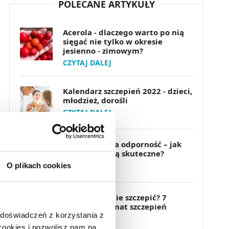
POLECANE ARTYKUŁY
Acerola - dlaczego warto po nią
sięgać nie tylko w okresie
jesienno - zimowym?
CZYTAJ DALEJ
Kalendarz szczepień 2022 - dzieci,
młodzież, dorośli
CZYTAJ DALEJ
Szczepionki na odporność – jak
działają, czy są skuteczne?
CZYTAJ DALEJ
O plikach cookies
Szczepić czy nie szczepić? 7
faktów na temat szczepień
 doświadczeń z korzystania z
CZYTAJ DALEJ
 cookies i pozwolisz nam na