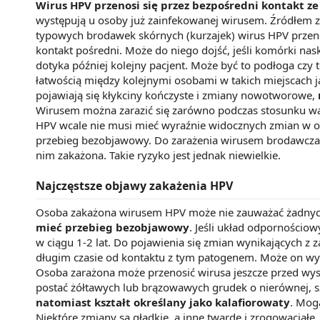
Wirus HPV przenosi się przez bezpośredni kontakt z
występują u osoby już zainfekowanej wirusem. Źródłem z
typowych brodawek skórnych (kurzajek) wirus HPV przenosi
kontakt pośredni. Może do niego dojść, jeśli komórki nas
dotyka później kolejny pacjent. Może być to podłoga czy 
łatwością między kolejnymi osobami w takich miejscach j
pojawiają się kłykciny kończyste i zmiany nowotworowe,
Wirusem można zarazić się zarówno podczas stosunku wa
HPV wcale nie musi mieć wyraźnie widocznych zmian w o
przebieg bezobjawowy. Do zarażenia wirusem brodawczaka
nim zakażona. Takie ryzyko jest jednak niewielkie.
Najczęstsze objawy zakażenia HPV
Osoba zakażona wirusem HPV może nie zauważać żadnych 
mieć przebieg bezobjawowy
. Jeśli układ odpornościo
w ciągu 1-2 lat. Do pojawienia się zmian wynikających 
długim czasie od kontaktu z tym patogenem. Może on wynos
Osoba zarażona może przenosić wirusa jeszcze przed wystą
postać żółtawych lub brązowawych grudek o nierównej, s
natomiast kształt określany jako kalafiorowaty
. Mog
Niektóre zmiany są gładkie, a inne twarde i zrogowaciałe.