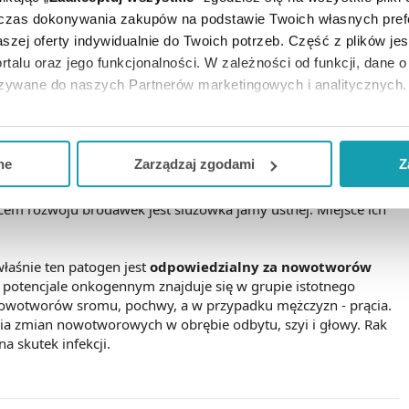
tym patogenem
. Najczęściej jednak dochodzi do zakażenia
dczas dokonywania zakupów na podstawie Twoich własnych pref
szej oferty indywidualnie do Twoich potrzeb. Część z plików j
mavirus
)?
rtalu oraz jego funkcjonalności. W zależności od funkcji, dane 
azywane do naszych Partnerów marketingowych i analitycznych.
zowych. Niskoonkogenne typy HPV odpowiadają za rozwój
ako kurzajki. Najczęściej pojawiają się ona na dłoniach i
ją zgodę i wybrać tylko niektóre dodatkowe funkcje, z którymi
ch - kłykcin kończystych
. Do ich wystąpienia zazwyczaj
e, jak sama nazwa wskazuje, lokalizują się w okolicy narządów
eferowanych przez Ciebie wyborów i kliknij „
Zarządzaj
zgodam
ne
Zarządzaj zgodami
Z
a do pochwy u kobiet oraz w obrębie prącia u mężczyzn.
ny), choć zdarza się to stosunkowo rzadko. Kłykciny kończyste
kceptuj niezbędne
”, co będzie oznaczało, że nie wyrażasz zg
cem rozwoju brodawek jest śluzówka jamy ustnej. Miejsce ich
niezbędne dla funkcjonowania Strony. Będzie się to jednak wiąza
Strony.
aśnie ten patogen jest
odpowiedzialny za nowotworów
potencjale onkogennym znajduje się w grupie istotnego
ż nowotworów sromu, pochwy, a w przypadku mężczyzn - prącia.
nia zmian nowotworowych w obrębie odbytu, szyi i głowy. Rak
a skutek infekcji.