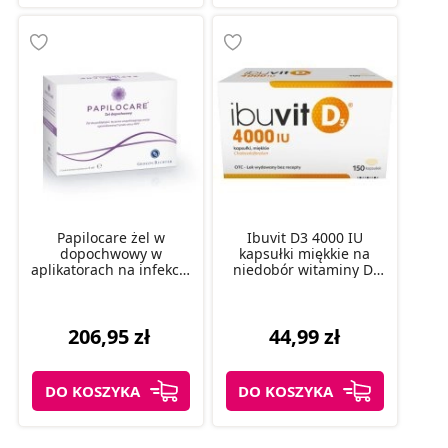
Papilocare żel w
Ibuvit D3 4000 IU
dopochwowy w
kapsułki miękkie na
aplikatorach na infekcje
niedobór witaminy D,
wirusem HPV, 21 szt.
150 szt.
206,95 zł
44,99 zł
DO KOSZYKA
DO KOSZYKA