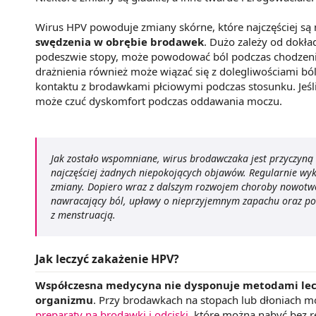
Wirus HPV powoduje zmiany skórne, które najczęściej są
swędzenia w obrębie brodawek
. Dużo zależy od dokład
podeszwie stopy, może powodować ból podczas chodzenia. 
drażnienia również może wiązać się z dolegliwościami b
kontaktu z brodawkami płciowymi podczas stosunku. Jeśl
może czuć dyskomfort podczas oddawania moczu.
Jak zostało wspomniane, wirus brodawczaka jest przyczyną
najczęściej żadnych niepokojących objawów. Regularnie w
zmiany. Dopiero wraz z dalszym rozwojem choroby nowotwor
nawracający ból, upławy o nieprzyjemnym zapachu oraz pow
z menstruacją.
Jak leczyć zakażenie HPV?
Współczesna medycyna nie dysponuje metodami lecze
organizmu
. Przy brodawkach na stopach lub dłoniach 
preparaty na brodawki i odciski
, które można nabyć bez r