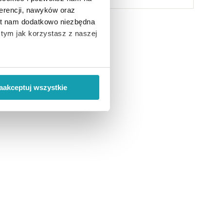
erencji, nawyków oraz
est nam dodatkowo niezbędna
o tym jak korzystasz z naszej
 wiąże się zbieranie danych o
i
”.
aakceptuj wszystkie
ody na pozyskiwanie od
ło z brakiem dostępu do