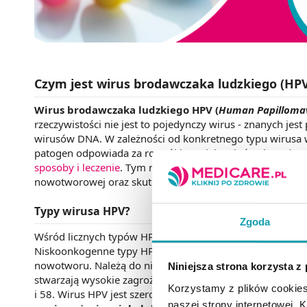
Czym jest wirus brodawczaka ludzkiego (HP
Wirus brodawczaka ludzkiego HPV (
Human Papillomav
rzeczywistości nie jest to pojedynczy wirus - znanych j
wirusów DNA. W zależności od konkretnego typu wirusa w
patogen odpowiada za rozwój kurzajek, o których można 
sposoby i leczenie
. Tym razem bliżej przyjrzymy się zak
nowotworowej oraz skutecznym metodom ich zapobiegan
Typy wirusa HPV?
Zgoda
Wśród licznych typów HPV znajdują się zarówno
typy ni
Niskoonkogenne typy HPV to ta grupa wirusów brodawczak
nowotworu. Należą do nich np. typy 6, 11, 43, 54 czy 72
Niniejsza strona korzysta z
stwarzają wysokie zagrożenie wystąpienia choroby nowotwo
Korzystamy z plików cookies
i 58. Wirus HPV jest szeroko rozpowszechniony w społec
naszej strony internetowej. Kl