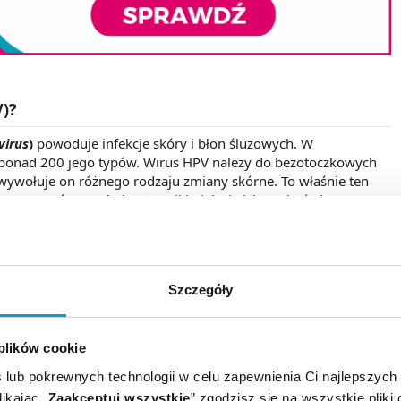
V)?
irus
)
powoduje infekcje skóry i błon śluzowych. W
est ponad 200 jego typów. Wirus HPV należy do bezotoczkowych
ywołuje on różnego rodzaju zmiany skórne. To właśnie ten
przeczytać w artykule:
Kurzajki - jak się ich pozbyć, domowe
ażeniom HPV prowadzącym do pojawienia się choroby
ia.
Szczegóły
skoonkogenne jak i typy wysokoonkogenne
.
a ludzkiego, która niesie ze sobą niskie ryzyko rozwoju
. Wysokoonkogenne typy HPV to natomiast te patogeny, które
 plików cookie
rowej. Do tej grupy należą m. in. typy 16, 18, 31, 33, 45, 52
 lub pokrewnych technologii w celu zapewnienia Ci najlepszych
zeństwie.
Niemalże każda osoba w którymś momencie
ikając „
Zaakceptuj wszystkie
” zgodzisz się na wszystkie pliki