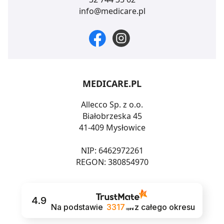
Strony.
info@medicare.pl
MEDICARE.PL
Allecco Sp. z o.o.
Białobrzeska 45
41-409 Mysłowice
NIP: 6462972261
REGON: 380854970
4.9
Na podstawie
3317
z całego okresu
opinii