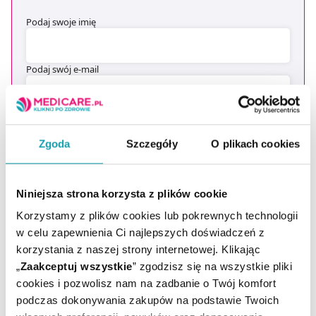
Podaj swoje imię
Podaj swój e-mail
ZAPISZ MNIE
Zgoda
Szczegóły
O plikach cookies
Wyrażam zgodę na przesyłanie, na podany przeze mnie adres e-
mail, skierowanej do mnie informacji handlowej (newsletter) o
nowościach i promocjach Administratora zgodnie z Art. 10 pkt 2
Niniejsza strona korzysta z plików cookie
Ustawy z dnia 18 lipca 2002 r. o świadczeniu usług drogą
elektroniczną
Korzystamy z plików cookies lub pokrewnych technologii
w celu zapewnienia Ci najlepszych doświadczeń z
Chcesz się wypisać z newslettera? Kliknij
tutaj
.
korzystania z naszej strony internetowej. Klikając
„
Zaakceptuj wszystkie
” zgodzisz się na wszystkie pliki
cookies i pozwolisz nam na zadbanie o Twój komfort
podczas dokonywania zakupów na podstawie Twoich