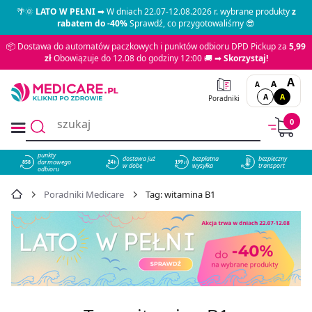
🌴🌞
LATO W PEŁNI
➡ W dniach 22.07-12.08.2026 r. wybrane produkty
z
rabatem do -40%
Sprawdź, co przygotowaliśmy 😎
📦 Dostawa do automatów paczkowych i punktów odbioru DPD Pickup za
5,99
zł
Obowiązuje do 12.08 do godziny 12:00 🚚 ➡
Skorzystaj!
A
A
A
A
A
Poradniki
0
punkty
dostawa już
bezpłatna
bezpieczny
darmowego
858
w dobę
wysyłka
transport
odbioru
Poradniki Medicare
Tag: witamina B1