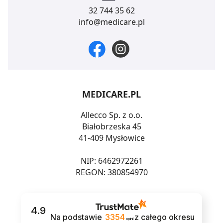
32 744 35 62
Strony.
info@medicare.pl
MEDICARE.PL
Allecco Sp. z o.o.
Białobrzeska 45
41-409 Mysłowice
NIP: 6462972261
REGON: 380854970
4.9
Na podstawie
3354
z całego okresu
opinii