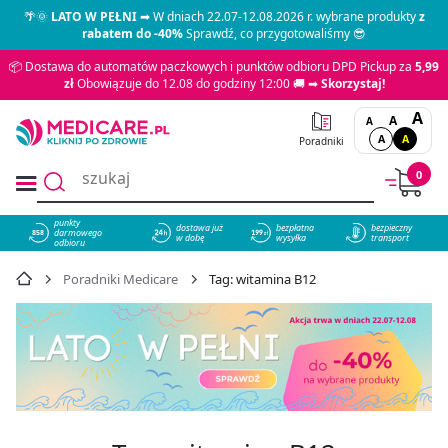
🌴🌞
LATO W PEŁNI
➡ W dniach 22.07-12.08.2026 r. wybrane produkty
z
rabatem do -40%
Sprawdź, co przygotowaliśmy 😎
📦 Dostawa do automatów paczkowych i punktów odbioru DPD Pickup za
5,99
zł
Obowiązuje do 12.08 do godziny 12:00 🚚 ➡
Skorzystaj!
A
A
A
A
A
Poradniki
0
punkty
dostawa już
bezpłatna
bezpieczny
darmowego
858
w dobę
wysyłka
transport
odbioru
Poradniki Medicare
Tag: witamina B12