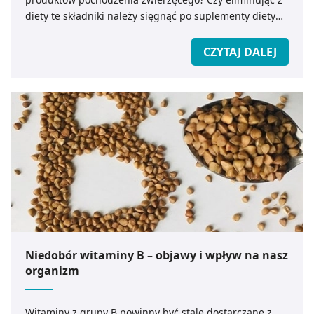
diety te składniki należy sięgnąć po suplementy diety
dla wegan czy wegetarian – radzi ekspert medicare.pl.
CZYTAJ DALEJ
Niedobór witaminy B – objawy i wpływ na nasz
organizm
Witaminy z grupy B powinny być stale dostarczane z