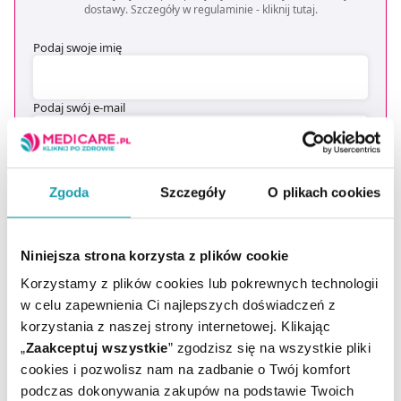
dostawy. Szczegóły w regulaminie -
kliknij tutaj
.
Podaj swoje imię
Podaj swój e-mail
ZAPISZ MNIE
Zgoda
Szczegóły
O plikach cookies
Wyrażam zgodę na przesyłanie, na podany przeze mnie adres e-
mail, skierowanej do mnie informacji handlowej (newsletter) o
Niniejsza strona korzysta z plików cookie
nowościach i promocjach Administratora zgodnie z Art. 10 pkt 2
Ustawy z dnia 18 lipca 2002 r. o świadczeniu usług drogą
Korzystamy z plików cookies lub pokrewnych technologii
elektroniczną
w celu zapewnienia Ci najlepszych doświadczeń z
Chcesz się wypisać z newslettera? Kliknij
tutaj
.
korzystania z naszej strony internetowej. Klikając
„
Zaakceptuj wszystkie
” zgodzisz się na wszystkie pliki
cookies i pozwolisz nam na zadbanie o Twój komfort
podczas dokonywania zakupów na podstawie Twoich