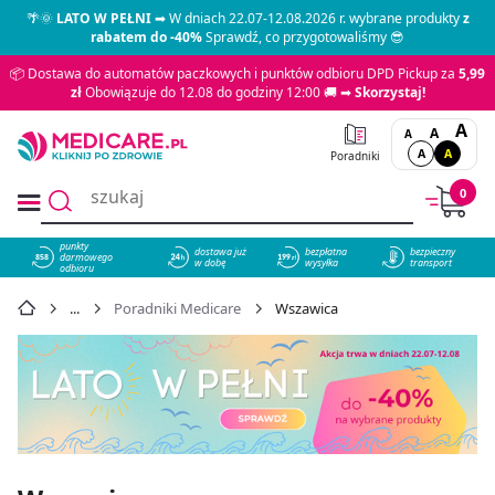
🌴🌞
LATO W PEŁNI
➡ W dniach 22.07-12.08.2026 r. wybrane produkty
z
rabatem do -40%
Sprawdź, co przygotowaliśmy 😎
📦 Dostawa do automatów paczkowych i punktów odbioru DPD Pickup za
5,99
zł
Obowiązuje do 12.08 do godziny 12:00 🚚 ➡
Skorzystaj!
A
A
A
A
A
Poradniki
0
punkty
dostawa już
bezpłatna
bezpieczny
darmowego
858
w dobę
wysyłka
transport
odbioru
Poradniki Medicare
Wszawica