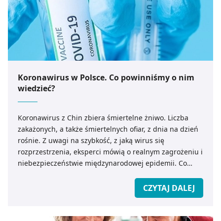
Koronawirus w Polsce. Co powinniśmy o nim
wiedzieć?
Koronawirus z Chin zbiera śmiertelne żniwo. Liczba
zakażonych, a także śmiertelnych ofiar, z dnia na dzień
rośnie. Z uwagi na szybkość, z jaką wirus się
rozprzestrzenia, eksperci mówią o realnym zagrożeniu i
niebezpieczeństwie międzynarodowej epidemii. Co
powinniśmy wiedzieć o koronawirusie z Chin? Jak
zapobiec ewentualnemu zakażeniu?
CZYTAJ DALEJ