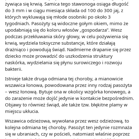
żywiąca się krwią. Samica tego stawonoga osiąga długość
do 3 mm i w ciągu miesiąca składa od 100 do 300 jaj, z
których wykluwają się młode osobniki po około 3
tygodniach. Pasożyty są widoczne gołym okiem, mimo że
upodabniają się do koloru włosów „gospodarza”. Wesz
podczas przekłuwania skóry głowy, w celu pożywienia się
krwią, wydziela toksyczne substancje, które działają
drażniąco i powodują świąd. Nadmierne drapanie się przez
dziecko może prowadzić do uszkodzenia struktury
naskórka, wydzielania się płynu surowiczego i rozwoju
bakterii.
Istnieje także druga odmiana tej choroby, a mianowicie
wszawica łonowa, powodowana przez inny rodzaj pasożyta
– wesz łonową. Bytuje ona w okolicy wzgórka łonowego, a
do zarażenie może dojść jedynie w kontakcie bezpośrednim.
Objawy to również świąd, ale także tzw. błękitne plamy w
miejscu ukłucia.
Wszawica odzieżowa, wywołana przez wesz odzieżową, to
kolejna odmiana tej choroby. Pasożyt ten jedynie rozmnaża
się w ubraniach, czy w pościeli, natomiast właśnie poprzez