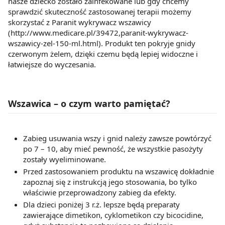
nasze dziecko zostało zainfekowane lub gdy chcemy
sprawdzić skuteczność zastosowanej terapii możemy
skorzystać z Paranit wykrywacz wszawicy
(http://www.medicare.pl/39472,paranit-wykrywacz-
wszawicy-zel-150-ml.html). Produkt ten pokryje gnidy
czerwonym żelem, dzięki czemu będą lepiej widoczne i
łatwiejsze do wyczesania.
Wszawica – o czym warto pamiętać?
Zabieg usuwania wszy i gnid należy zawsze powtórzyć
po 7 – 10, aby mieć pewność, że wszystkie pasożyty
zostały wyeliminowane.
Przed zastosowaniem produktu na wszawicę dokładnie
zapoznaj się z instrukcją jego stosowania, bo tylko
właściwie przeprowadzony zabieg da efekty.
Dla dzieci poniżej 3 r.ż. lepsze będą preparaty
zawierające dimetikon, cyklometikon czy bicocidine,