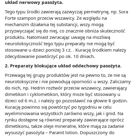
układ nerwowy pasożyta.
Tego typu środki zawierają zazwyczaj permetrynę, np. Sora
Forte szampon przeciw wszawicy. Ze względu na
mechanizm działania tej substancji, wszy mogą
przyzwyczajać się do niej, co znacznie obniża skuteczność
produktu. Natomiast zwracając uwagę na możliwą
neurotoksyczność tego typu preparaty nie mogą być
stosowane u dzieci poniżej 3 r.ż. . Kurację środkiem należy
zdecydowanie powtórzyć po ok. 10 dniach.
2. Preparaty blokujące układ oddechowy pasożyta.
Przewagą tej grupy produktów jest na pewno to, że nie są
neurotoksyczne i nie powodują oporności u wszy. Zaliczamy
do nich, np. Hedrin roztwór przeciw wszawicy, zawierający
dimetikon i cyklometikon, który może być stosowany u
dzieci od 6 m.ż. i należy go pozostawić na głowie 8 godzin.
Kurację powinno się powtórzyć po tygodniu w celu
wyeliminowania wszystkich zarówno wszy, jak i gnid. Na
rynku dostępne są również preparaty zawierające oprócz
dimetikonu, także oleje mineralne, które mają za zadanie
wysuszyć pasożyta – Paranit lotion. Dopuszczony do