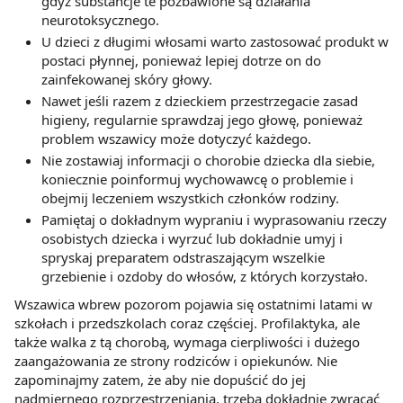
gdyż substancje te pozbawione są działania
neurotoksycznego.
U dzieci z długimi włosami warto zastosować produkt w
postaci płynnej, ponieważ lepiej dotrze on do
zainfekowanej skóry głowy.
Nawet jeśli razem z dzieckiem przestrzegacie zasad
higieny, regularnie sprawdzaj jego głowę, ponieważ
problem wszawicy może dotyczyć każdego.
Nie zostawiaj informacji o chorobie dziecka dla siebie,
koniecznie poinformuj wychowawcę o problemie i
obejmij leczeniem wszystkich członków rodziny.
Pamiętaj o dokładnym wypraniu i wyprasowaniu rzeczy
osobistych dziecka i wyrzuć lub dokładnie umyj i
spryskaj preparatem odstraszającym wszelkie
grzebienie i ozdoby do włosów, z których korzystało.
Wszawica wbrew pozorom pojawia się ostatnimi latami w
szkołach i przedszkolach coraz częściej. Profilaktyka, ale
także walka z tą chorobą, wymaga cierpliwości i dużego
zaangażowania ze strony rodziców i opiekunów. Nie
zapominajmy zatem, że aby nie dopuścić do jej
nadmiernego rozprzestrzeniania, trzeba dokładnie zwracać