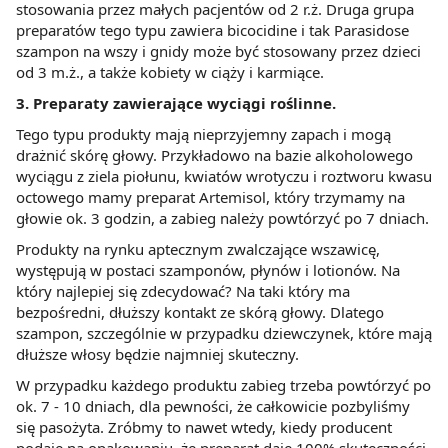
stosowania przez małych pacjentów od 2 r.ż. Druga grupa
preparatów tego typu zawiera bicocidine i tak Parasidose
szampon na wszy i gnidy może być stosowany przez dzieci
od 3 m.ż., a także kobiety w ciąży i karmiące.
3. Preparaty zawierające wyciągi roślinne.
Tego typu produkty mają nieprzyjemny zapach i mogą
drażnić skórę głowy. Przykładowo na bazie alkoholowego
wyciągu z ziela piołunu, kwiatów wrotyczu i roztworu kwasu
octowego mamy preparat Artemisol, który trzymamy na
głowie ok. 3 godzin, a zabieg należy powtórzyć po 7 dniach.
Produkty na rynku aptecznym zwalczające wszawicę,
występują w postaci szamponów, płynów i lotionów. Na
który najlepiej się zdecydować? Na taki który ma
bezpośredni, dłuższy kontakt ze skórą głowy. Dlatego
szampon, szczególnie w przypadku dziewczynek, które mają
dłuższe włosy będzie najmniej skuteczny.
W przypadku każdego produktu zabieg trzeba powtórzyć po
ok. 7 - 10 dniach, dla pewności, że całkowicie pozbyliśmy
się pasożyta. Zróbmy to nawet wtedy, kiedy producent
podaje na opakowaniu, że preparat daje 100% skuteczności