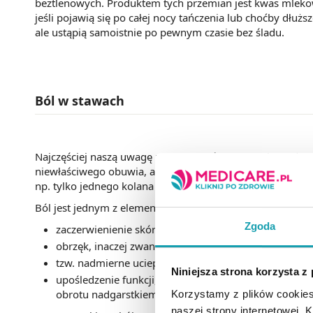
beztlenowych. Produktem tych przemian jest kwas mleko
jeśli pojawią się po całej nocy tańczenia lub choćby dłuż
ale ustąpią samoistnie po pewnym czasie bez śladu.
Ból w stawach
Najczęściej naszą uwagę przykuwa ból w stawach. Może on
niewłaściwego obuwia, ale jakiekolwiek zmiany stwierdzo
np. tylko jednego kolana – powinny wzbudzić naszą czujn
Ból jest jednym z elementów stanu zapalnego, więc kiedy 
Zgoda
zaczerwienienie skóry w okolicy bolącego stawu,
obrzęk, inaczej zwany opuchlizną,
tzw. nadmierne ucieplenie skóry
Niniejsza strona korzysta z
upośledzenie funkcji, czyli ograniczenie ruchomości
obrotu nadgarstkiem, ogromny ból przy wykonywaniu
Korzystamy z plików cookies
naszej strony internetowej. Kl