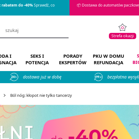
z rabatem do -40%
Sprawdź, co
📦 Dostawa do automatów paczkowy
Strefa okazji
DA I
SEKS I
PORADY
PKU W DOMU
BI
ĘGNACJA
POTENCJA
EKSPERTÓW
REFUNDACJA
dostawa już w dobę
bezpłatna wysył
Ból nóg: kłopot nie tylko tancerzy