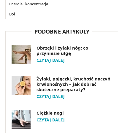
Energia i koncentracja
Ból
PODOBNE ARTYKUŁY
Obrzęki i żylaki nóg: co
przyniesie ulgę
CZYTAJ DALEJ
Żylaki, pajączki, kruchość naczyń
krwionośnych – jak dobrać
skuteczne preparaty?
CZYTAJ DALEJ
Ciężkie nogi
CZYTAJ DALEJ