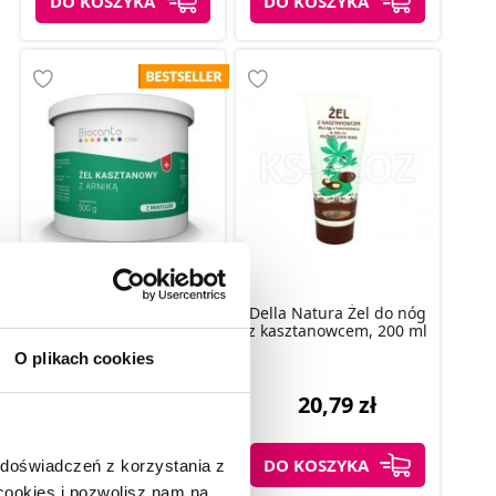
DO KOSZYKA
DO KOSZYKA
BIOCANTO Żel
kasztanowy z arniką 500
Della Natura Żel do nóg
g
z kasztanowcem, 200 ml
O plikach cookies
5 (2)
27,98 zł
20,79 zł
DO KOSZYKA
DO KOSZYKA
 doświadczeń z korzystania z
 cookies i pozwolisz nam na