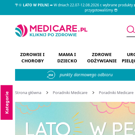
🌴🌞
LATO W PEŁNI
➡ W dniach 22.07-12.08.2026 r. wybrane produkty
przygotowaliśmy 😎
ZDROWIE I
MAMA I
ZDROWE
URO
CHOROBY
DZIECKO
ODŻYWIANIE
PIEL
punkty darmowego odbioru
858
Strona główna
Poradniki Medicare
Poradniki Medicare
Kategorie