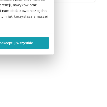
erencji, nawyków oraz
est nam dodatkowo niezbędna
o tym jak korzystasz z naszej
 wiąże się zbieranie danych o
i
”.
aakceptuj wszystkie
ody na pozyskiwanie od
ło z brakiem dostępu do