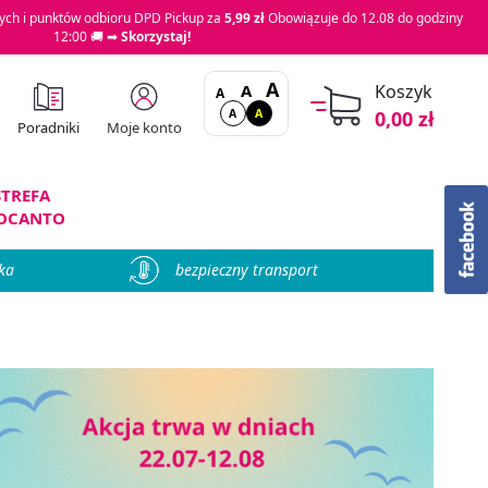
ch i punktów odbioru DPD Pickup za
5,99 zł
Obowiązuje do 12.08 do godziny
12:00 🚚 ➡
Skorzystaj!
A
A
Koszyk
A
A
A
0,00 zł
Moje konto
Poradniki
STREFA
OCANTO
ka
bezpieczny transport