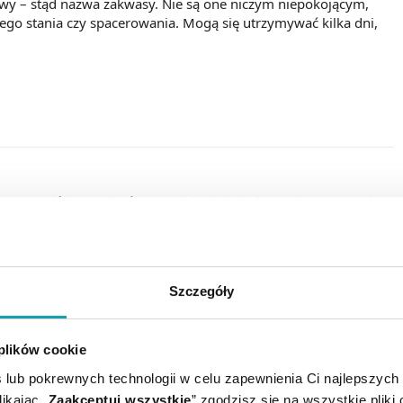
wy – stąd nazwa zakwasy. Nie są one niczym niepokojącym,
szego stania czy spacerowania. Mogą się utrzymywać kilka dni,
 oczywiście wynikać z przeciążenia lub chociażby z noszenia
ne w okolicy stawu – zwłaszcza niesymetryczne, czyli dotyczące
ość.
się pojawi, należy poszukać pozostałych oznak zapalenia. Są to:
Szczegóły
 plików cookie
 w stawie (na przykład brak możliwości wykonania pełnego
 tej czynności)
 lub pokrewnych technologii w celu zapewnienia Ci najlepszych
ikając „
Zaakceptuj wszystkie
” zgodzisz się na wszystkie pliki