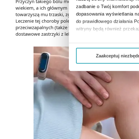
Przyczyn takiego bólu może być wiele, a najczęstszą z ni
zadbanie o Twój komfort po
wiekiem, a ich głównym objawem jest ból występujący pr
dopasowania wyświetlania na
towarzyszą mu trzaski, zgrzytanie i strzykanie w stawach,
Leczenie tej choroby polega głównie na fizjoterapii ora
do prawidłowego działania Po
przeciwzapalnych (także w formie maści, np. z diklofena
witryny będą również przek
dostawowe zastrzyki z lekami lub nawet zabieg chirurgicz
Jeżeli chcesz dostosować swo
Twojej aktywności dokonaj pr
Zaakceptuj niezbęd
Możesz również kliknąć „
Zaa
Ciebie danych, które nie są 
wszystkich funkcjonalności 