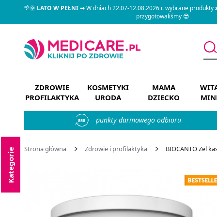
🌴🌞
LATO W PEŁNI
➡ W dniach 22.07-12.08.2026 r. wybrane produkty
przygotowaliśmy 😎
ZDROWIE
KOSMETYKI
MAMA
WIT
PROFILAKTYKA
URODA
DZIECKO
MIN
punkty darmowego odbioru
858
Strona główna
Zdrowie i profilaktyka
BIOCANTO Żel kasz
Kategorie