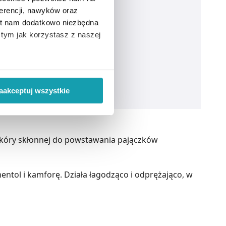
erencji, nawyków oraz
est nam dodatkowo niezbędna
o tym jak korzystasz z naszej
 wiąże się zbieranie danych o
i
”.
aakceptuj wszystkie
ody na pozyskiwanie od
ło z brakiem dostępu do
skóry skłonnej do powstawania pajączków
 mentol i kamforę. Działa łagodząco i odprężająco, w