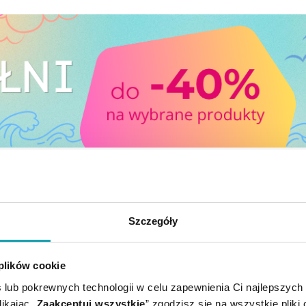
E CI SIĘ PRZYDAĆ
KUP W ZESTAWIE
Szczegóły
 plików cookie
 lub pokrewnych technologii w celu zapewnienia Ci najlepszych
ikając „
Zaakceptuj wszystkie
” zgodzisz się na wszystkie pliki