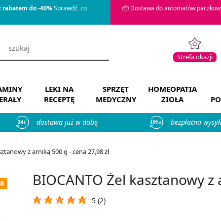
z rabatem do -40%
Sprawdź, co
📦 Dostawa do automatów paczkowy
Strefa okazji
AMINY
LEKI NA
SPRZĘT
HOMEOPATIA
ERAŁY
RECEPTĘ
MEDYCZNY
ZIOŁA
PO
dostawa już w dobę
bezpłatna wysył
tanowy z arniką 500 g - cena 27,98 zł
BIOCANTO Żel kasztanowy z a
5 (2)