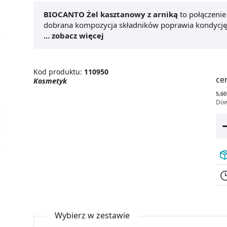
BIOCANTO Żel kasztanowy z arniką
to połączenie
dobrana kompozycja składników poprawia kondycję
arniką
... zobacz więcej
polecany jest m.in. na zmęczone nogi. Działa
Pomaga także zmniejszyć obrzęk. Preparat polecany 
oraz żylaków.
Kod produktu:
110950
ce
Kosmetyk
5,60
Dow
Wybierz w zestawie