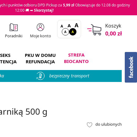
ch i punktów odbioru DPD Pickup za
5,99 zł
Obowiązuje do 12.08 do godziny
12:00 🚚 ➡
Skorzystaj!
A
A
Koszyk
A
A
A
0,00 zł
Moje konto
Poradniki
STREFA
SEKS
PKU W DOMU
BIOCANTO
TENCJA
REFUNDACJA
ka
bezpieczny transport
rniką 500 g
do ulubionych