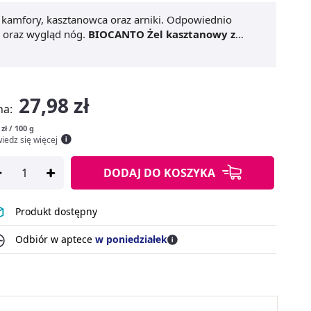
 kamfory, kasztanowca oraz arniki. Odpowiednio
 oraz wygląd nóg.
BIOCANTO Żel kasztanowy z
 odprężająco, łagodząco i szybko przynosi ulgę.
jest dla osób z tendencją do pojawiania się pajączków
27,98 zł
na:
 zł / 100 g
iedz się więcej
DODAJ
DO KOSZYKA
Produkt dostępny
Odbiór w aptece
w poniedziałek