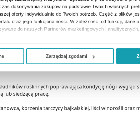
dczas dokonywania zakupów na podstawie Twoich własnych pref
szej oferty indywidualnie do Twoich potrzeb. Część z plików j
rtalu oraz jego funkcjonalności. W zależności od funkcji, dane 
azywane do naszych Partnerów marketingowych i analitycznych.
ją zgodę i wybrać tylko niektóre dodatkowe funkcje, z którymi
eferowanych przez Ciebie wyborów i kliknij „
Zarządzaj
zgodam
ne
Zarządzaj zgodami
Z
kceptuj niezbędne
”, co będzie oznaczało, że nie wyrażasz zg
niezbędne dla funkcjonowania Strony. Będzie się to jednak wiąza
Strony.
ładników roślinnych poprawiająca kondycję nóg i wygląd 
ą lub siedzącą pracę.
tanowca, korzenia tarczycy bajkalskiej, liści winorośli oraz