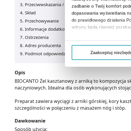
Przeciwwskazania / Informacje o bezpieczeństwie
zadbanie o Twój komfort po
Skład
dopasowania wyświetlania na
do prawidłowego działania Po
Przechowywanie
witryny będą również przek
Informacje dodatkowe
Ostrzeżenia
Jeżeli chcesz dostosować swo
Adres producenta
Twojej aktywności dokonaj pr
Zaakceptuj niezbęd
Podmiot odpowiedzialny
Możesz również kliknąć „
Zaa
Ciebie danych, które nie są 
Opis
wszystkich funkcjonalności 
BIOCANTO Żel kasztanowy z arniką to kompozycja sk
naczyniowych. Idealna dla osób wykonujących stojąc
Preparat zawiera wyciągi z arniki górskiej, kory kasz
szczególności w połączeniu z masażem nóg i stóp.
Dawkowanie
Sposób użycia: