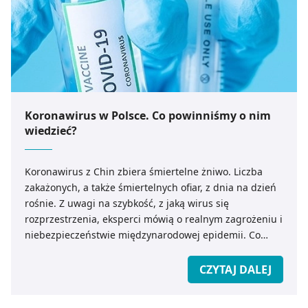
Koronawirus w Polsce. Co powinniśmy o nim
wiedzieć?
Koronawirus z Chin zbiera śmiertelne żniwo. Liczba
zakażonych, a także śmiertelnych ofiar, z dnia na dzień
rośnie. Z uwagi na szybkość, z jaką wirus się
rozprzestrzenia, eksperci mówią o realnym zagrożeniu i
niebezpieczeństwie międzynarodowej epidemii. Co
powinniśmy wiedzieć o koronawirusie z Chin? Jak
zapobiec ewentualnemu zakażeniu?
CZYTAJ DALEJ