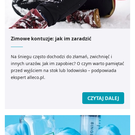
pozyskiwanie od Ciebie danych, które nie są niezbędne
dla funkcjonowania Strony. Będzie się to jednak wiązało
z brakiem dostępu do wszystkich funkcjonalności
Strony.
Zimowe kontuzje: jak im zaradzić
Na śniegu często dochodzi do złamań, zwichnięć i
innych urazów. Jak im zapobiec? O czym warto pamiętać
przed wyjściem na stok lub lodowisko – podpowiada
ekspert alleco.pl.
CZYTAJ DALEJ