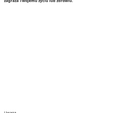
zagraża Twojemu życiu lub zdrowiu.
Uwaga,