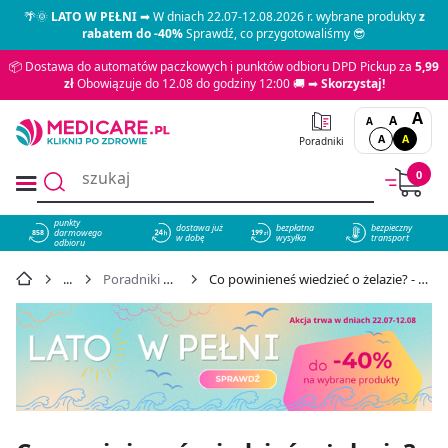
🌴🌞
LATO W PEŁNI
➡ W dniach 22.07-12.08.2026 r. wybrane produkty
z
rabatem do -40%
Sprawdź, co przygotowaliśmy 😎
📦 Dostawa do automatów paczkowych i punktów odbioru DPD Pickup za
5,99
zł
Obowiązuje do 12.08 do godziny 12:00 🚚 ➡
Skorzystaj!
A
A
A
A
A
Poradniki
0
punkty
dostawa już
bezpłatna
bezpieczny
darmowego
858
w dobę
wysyłka
transport
odbioru
Poradniki Medicare
Co powinieneś wiedzieć o żelazie? - poradnik pacjenta