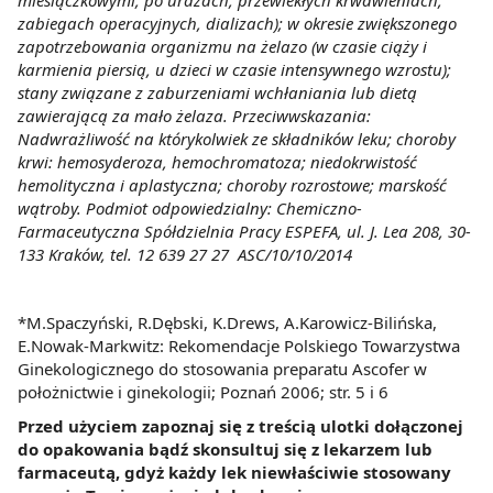
miesiączkowymi, po urazach, przewlekłych krwawieniach,
zabiegach operacyjnych, dializach); w okresie zwiększonego
zapotrzebowania organizmu na żelazo (w czasie ciąży i
karmienia piersią, u dzieci w czasie intensywnego wzrostu);
stany związane z zaburzeniami wchłaniania lub dietą
zawierającą za mało żelaza. Przeciwwskazania:
Nadwrażliwość na którykolwiek ze składników leku; choroby
krwi: hemosyderoza, hemochromatoza; niedokrwistość
hemolityczna i aplastyczna; choroby rozrostowe; marskość
wątroby. Podmiot odpowiedzialny: Chemiczno-
Farmaceutyczna Spółdzielnia Pracy ESPEFA, ul. J. Lea 208, 30-
133 Kraków, tel. 12 639 27 27 ASC/10/10/2014
*M.Spaczyński, R.Dębski, K.Drews, A.Karowicz-Bilińska,
E.Nowak-Markwitz: Rekomendacje Polskiego Towarzystwa
Ginekologicznego do stosowania preparatu Ascofer w
położnictwie i ginekologii; Poznań 2006; str. 5 i 6
Przed użyciem zapoznaj się z treścią ulotki dołączonej
do opakowania bądź skonsultuj się z lekarzem lub
farmaceutą, gdyż każdy lek niewłaściwie stosowany