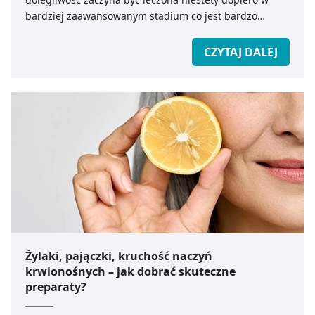
bardziej zaawansowanym stadium co jest bardzo
uciążliwe i krępujące dla chorego. Dlatego warto dbać o
to, aby zapobiegać chorobie niż ją potem leczyć. Jakie
CZYTAJ DALEJ
są przyczyny i objawy hemoroidów? Jak je leczyć?
Podpowiadamy.
Żylaki, pajączki, kruchość naczyń
krwionośnych – jak dobrać skuteczne
preparaty?