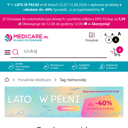
🌴🌞
LATO W PEŁNI
➡ W dniach 22.07-12.08.2026 r. wybrane produkty
z
rabatem do -40%
Sprawdź, co przygotowaliśmy 😎
📦 Dostawa do automatów paczkowych i punktów odbioru DPD Pickup za
5,99
zł
Obowiązuje do 12.08 do godziny 12:00 🚚 ➡
Skorzystaj!
A
A
A
A
A
Poradniki
0
punkty
dostawa już
bezpłatna
bezpieczny
darmowego
858
w dobę
wysyłka
transport
odbioru
Poradniki Medicare
Tag: hemoroidy