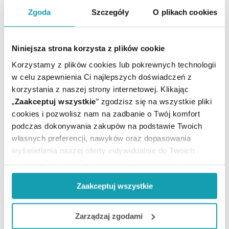
OTRZYMAJ KOD NA DARMOWĄ
Zgoda
Szczegóły
O plikach cookies
DOSTAWĘ
*
* Oferta dotyczy zakupów powyżej 149 zł na wybrane formy
dostawy. Szczegóły w regulaminie -
kliknij tutaj
.
Niniejsza strona korzysta z plików cookie
Podaj swoje imię
Korzystamy z plików cookies lub pokrewnych technologii
w celu zapewnienia Ci najlepszych doświadczeń z
korzystania z naszej strony internetowej. Klikając
Podaj swój e-mail
„
Zaakceptuj wszystkie
” zgodzisz się na wszystkie pliki
cookies i pozwolisz nam na zadbanie o Twój komfort
podczas dokonywania zakupów na podstawie Twoich
ZAPISZ MNIE
własnych preferencji, nawyków oraz dopasowania
wyświetlania naszej oferty indywidualnie do Twoich
potrzeb. Część z plików jest nam dodatkowo niezbędna
Wyrażam zgodę na przesyłanie, na podany przeze mnie adres e-
mail, skierowanej do mnie informacji handlowej (newsletter) o
do prawidłowego działania Portalu oraz jego
nowościach i promocjach Administratora zgodnie z Art. 10 pkt 2
Zaakceptuj wszystkie
funkcjonalności. W zależności od funkcji, dane o tym jak
Ustawy z dnia 18 lipca 2002 r. o świadczeniu usług drogą
elektroniczną
korzystasz z naszej witryny będą również przekazywane
do naszych Partnerów marketingowych i analitycznych.
Chcesz się wypisać z newslettera? Kliknij
tutaj
.
Zarządzaj zgodami