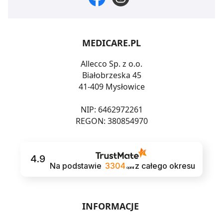
MEDICARE.PL
Allecco Sp. z o.o.
Białobrzeska 45
41-409 Mysłowice
NIP: 6462972261
REGON: 380854970
4.9
Na podstawie
3304
z całego okresu
opinii
INFORMACJE