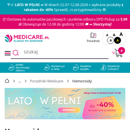
🌴🌞
LATO W PEŁNI
➡ W dniach 22.07-12.08.2026 r. wybrane produkty
z
rabatem do -40%
Sprawdź, co przygotowaliśmy 😎
📦 Dostawa do automatów paczkowych i punktów odbioru DPD Pickup za
5,99
zł
Obowiązuje do 12.08 do godziny 12:00 🚚 ➡
Skorzystaj!
A
A
A
A
A
Poradniki
0
punkty
dostawa już
bezpłatna
bezpieczny
darmowego
858
w dobę
wysyłka
transport
odbioru
Poradniki Medicare
Hemoroidy