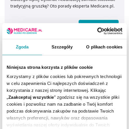
tradycyjną gruszkę? Oto porady eksperta Medicare.pl.
CZYTAJ DALEJ
Zgoda
Szczegóły
O plikach cookies
Niniejsza strona korzysta z plików cookie
Korzystamy z plików cookies lub pokrewnych technologii
w celu zapewnienia Ci najlepszych doświadczeń z
korzystania z naszej strony internetowej. Klikając
„
Zaakceptuj wszystkie
” zgodzisz się na wszystkie pliki
cookies i pozwolisz nam na zadbanie o Twój komfort
Zimowe kontuzje: jak im zaradzić
podczas dokonywania zakupów na podstawie Twoich
własnych preferencji, nawyków oraz dopasowania
wyświetlania naszej oferty indywidualnie do Twoich
Na śniegu często dochodzi do złamań, zwichnięć i