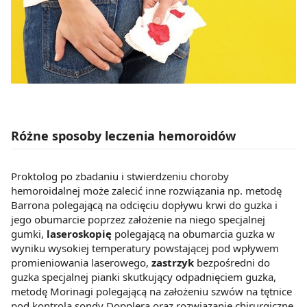
Różne sposoby leczenia hemoroidów
Proktolog po zbadaniu i stwierdzeniu choroby
hemoroidalnej może zalecić inne rozwiązania np. metodę
Barrona polegającą na odcięciu dopływu krwi do guzka i
jego obumarcie poprzez założenie na niego specjalnej
gumki,
laseroskopię
polegającą na obumarcia guzka w
wyniku wysokiej temperatury powstającej pod wpływem
promieniowania laserowego,
zastrzyk
bezpośredni do
guzka specjalnej pianki skutkujący odpadnięciem guzka,
metodę Morinagi polegającą na założeniu szwów na tętnice
pod kontrolą sondy Dopplera oraz rozwiązanie chirurgiczne