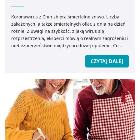
Koronawirus z Chin zbiera śmiertelne żniwo. Liczba
zakażonych, a także śmiertelnych ofiar, z dnia na dzień
rośnie. Z uwagi na szybkość, z jaką wirus się
rozprzestrzenia, eksperci mówią o realnym zagrożeniu i
niebezpieczeństwie międzynarodowej epidemii. Co
powinniśmy wiedzieć o koronawirusie z Chin? Jak
zapobiec ewentualnemu zakażeniu?
CZYTAJ DALEJ