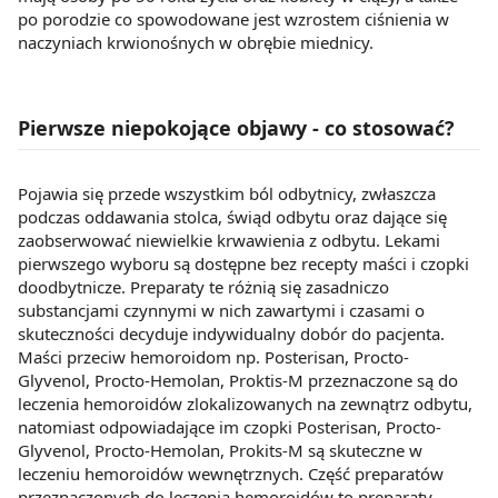
po porodzie co spowodowane jest wzrostem ciśnienia w
naczyniach krwionośnych w obrębie miednicy.
Pierwsze niepokojące objawy - co stosować?
Pojawia się przede wszystkim ból odbytnicy, zwłaszcza
podczas oddawania stolca, świąd odbytu oraz dające się
zaobserwować niewielkie krwawienia z odbytu. Lekami
pierwszego wyboru są dostępne bez recepty maści i czopki
doodbytnicze. Preparaty te różnią się zasadniczo
substancjami czynnymi w nich zawartymi i czasami o
skuteczności decyduje indywidualny dobór do pacjenta.
Maści przeciw hemoroidom np. Posterisan, Procto-
Glyvenol, Procto-Hemolan, Proktis-M przeznaczone są do
leczenia hemoroidów zlokalizowanych na zewnątrz odbytu,
natomiast odpowiadające im czopki Posterisan, Procto-
Glyvenol, Procto-Hemolan, Prokits-M są skuteczne w
leczeniu hemoroidów wewnętrznych. Część preparatów
przeznaczonych do leczenia hemoroidów to preparaty