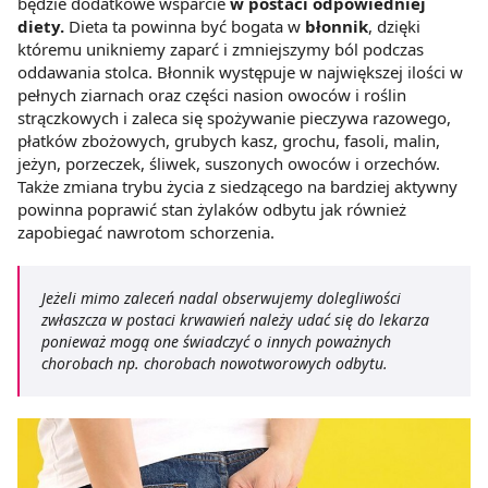
będzie dodatkowe wsparcie
w postaci odpowiedniej
diety.
Dieta ta powinna być bogata w
błonnik
, dzięki
któremu unikniemy zaparć i zmniejszymy ból podczas
oddawania stolca. Błonnik występuje w największej ilości w
pełnych ziarnach oraz części nasion owoców i roślin
strączkowych i zaleca się spożywanie pieczywa razowego,
płatków zbożowych, grubych kasz, grochu, fasoli, malin,
jeżyn, porzeczek, śliwek, suszonych owoców i orzechów.
Także zmiana trybu życia z siedzącego na bardziej aktywny
powinna poprawić stan żylaków odbytu jak również
zapobiegać nawrotom schorzenia.
Jeżeli mimo zaleceń nadal obserwujemy dolegliwości
zwłaszcza w postaci krwawień należy udać się do lekarza
ponieważ mogą one świadczyć o innych poważnych
chorobach np. chorobach nowotworowych odbytu.