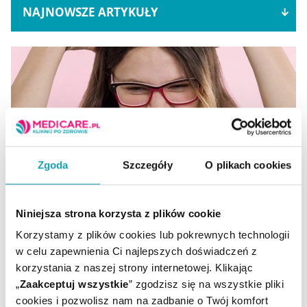
NAJNOWSZE ARTYKUŁY
Zgoda
Szczegóły
O plikach cookies
Wszawica: fakty i mity na temat choroby
Niniejsza strona korzysta z plików cookie
Korzystamy z plików cookies lub pokrewnych technologii
Co warto wiedzieć, aby uchronić się przed zarażeniem
w celu zapewnienia Ci najlepszych doświadczeń z
wszawicą? W jaki sposób wykryć i leczyć wszawicę?
korzystania z naszej strony internetowej. Klikając
„
Zaakceptuj wszystkie
” zgodzisz się na wszystkie pliki
CZYTAJ DALEJ
cookies i pozwolisz nam na zadbanie o Twój komfort