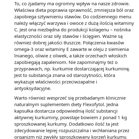
To, co zjadamy ma ogromny wpływ na nasze zdrowie.
Właściwa dieta poprawia sprawność, zmniejsza ból oraz
zapobiega sztywnieniu stawów. Do codziennego menu
należy włączyć warzywa i owoce z dużą ilością witaminy
C. Jest ona niezbędna do produkcji kolagenu – nośnika
elastyczności oraz siły stawów i ścięgien. Ważne są
również dobrej jakości tłuszcze. Połączenia kwasów
omega-3 oraz witaminy E zawarte w oleju z siemienia
lnianego, oliwie z oliwek, a także orzechach włoskich
zapobiegają zapaleniom. Nie zapominajmy też o
przyprawach, np. kurkumie dostarczającej kurkuminę.
Jest to substancja znana od starożytności, która
wykazuje właściwości przeciwzapalne i
antyoksydacyjne.
Warto również wesprzeć się przebadanym klinicznie
naturalnym suplementem diety Flexofytol. Jedna
kapsułka dostarcza odpowiednią ilość substancji
aktywnej kurkuminy, powstaje bowiem z ponad 1 kg
sproszkowanej kurkumy. Dodatkowo ilość ta jest
zdecydowanie lepiej rozpuszczalna i wchłaniana przez
organizm niż zwykły sproszkowany korzeń kurkumy.