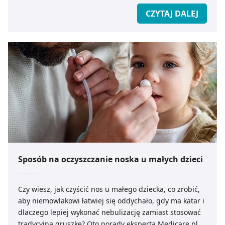
z brakiem dostępu do wszystkich funkcjonalności
CZYTAJ DALEJ
Strony.
Sposób na oczyszczanie noska u małych dzieci
Czy wiesz, jak czyścić nos u małego dziecka, co zrobić,
aby niemowlakowi łatwiej się oddychało, gdy ma katar i
dlaczego lepiej wykonać nebulizację zamiast stosować
tradycyjną gruszkę? Oto porady eksperta Medicare.pl.