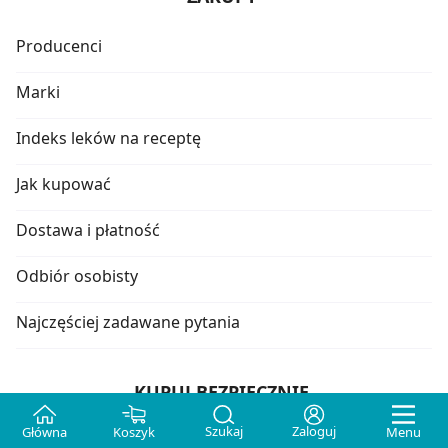
Producenci
Marki
Indeks leków na receptę
Jak kupować
Dostawa i płatność
Odbiór osobisty
Najczęściej zadawane pytania
KUPUJ BEZPIECZNIE
Szukaj
Zaloguj
Główna
Koszyk
Menu
WIF, GIF - dane kontaktowe, BIP