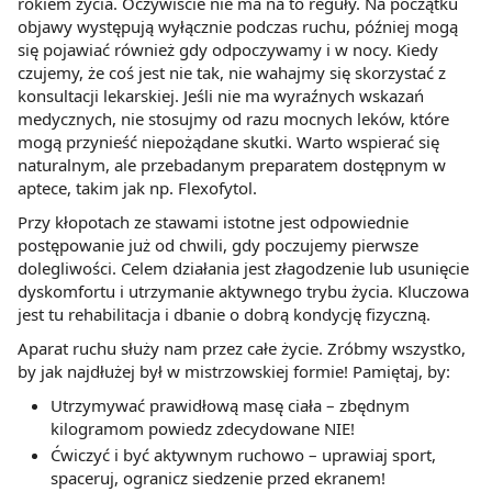
rokiem życia. Oczywiście nie ma na to reguły. Na początku
objawy występują wyłącznie podczas ruchu, później mogą
się pojawiać również gdy odpoczywamy i w nocy. Kiedy
czujemy, że coś jest nie tak, nie wahajmy się skorzystać z
konsultacji lekarskiej. Jeśli nie ma wyraźnych wskazań
medycznych, nie stosujmy od razu mocnych leków, które
mogą przynieść niepożądane skutki. Warto wspierać się
naturalnym, ale przebadanym preparatem dostępnym w
aptece, takim jak np.
Flexofytol.
Przy kłopotach ze stawami istotne jest odpowiednie
postępowanie już od chwili, gdy poczujemy pierwsze
dolegliwości. Celem działania jest złagodzenie lub usunięcie
dyskomfortu i utrzymanie aktywnego trybu życia. Kluczowa
jest tu rehabilitacja i dbanie o dobrą kondycję fizyczną.
Aparat ruchu służy nam przez całe życie. Zróbmy wszystko,
by jak najdłużej był w mistrzowskiej formie! Pamiętaj, by:
Utrzymywać prawidłową masę ciała – zbędnym
kilogramom powiedz zdecydowane NIE!
Ćwiczyć i być aktywnym ruchowo – uprawiaj sport,
spaceruj, ogranicz siedzenie przed ekranem!