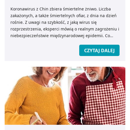
Koronawirus z Chin zbiera śmiertelne żniwo. Liczba
zakażonych, a także śmiertelnych ofiar, z dnia na dzień
rośnie. Z uwagi na szybkość, z jaką wirus się
rozprzestrzenia, eksperci mówią o realnym zagrożeniu i
niebezpieczeństwie międzynarodowej epidemii. Co
powinniśmy wiedzieć o koronawirusie z Chin? Jak
zapobiec ewentualnemu zakażeniu?
CZYTAJ DALEJ