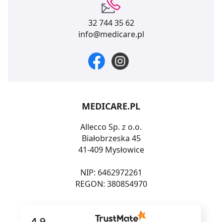
32 744 35 62
info@medicare.pl
MEDICARE.PL
Allecco Sp. z o.o.
Białobrzeska 45
41-409 Mysłowice
NIP: 6462972261
REGON: 380854970
4.9