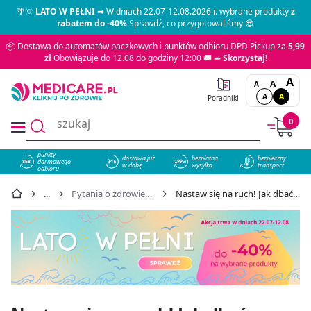
🌴🌞
LATO W PEŁNI
➡ W dniach 22.07-12.08.2026 r. wybrane produkty
z
rabatem do -40%
Sprawdź, co przygotowaliśmy 😎
📦 Dostawa do automatów paczkowych i punktów odbioru DPD Pickup za
5,99
zł
Obowiązuje do 12.08 do godziny 12:00 🚚 ➡
Skorzystaj!
A
A
A
A
A
Poradniki
0
punkty
dostawa już
bezpłatna
bezpieczny
darmowego
858
w dobę
wysyłka
transport
odbioru
Pytania o zdrowie i urodę
Nastaw się na ruch! Jak dbać o stawy?