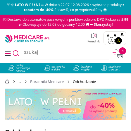
🌴🌞
LATO W PEŁNI
➡ W dniach 22.07-12.08.2026 r. wybrane produkty
z
rabatem do -40%
Sprawdź, co przygotowaliśmy 😎
📦 Dostawa do automatów paczkowych i punktów odbioru DPD Pickup za
5,99
zł
Obowiązuje do 12.08 do godziny 12:00 🚚 ➡
Skorzystaj!
A
A
A
A
A
Poradniki
0
punkty
dostawa już
bezpłatna
bezpieczny
darmowego
858
w dobę
wysyłka
transport
odbioru
Poradniki Medicare
Odchudzanie