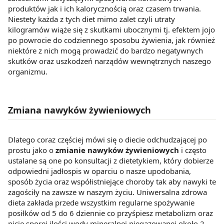
produktów jak i ich kalorycznością oraz czasem trwania.
Niestety każda z tych diet mimo zalet czyli utraty
kilogramów wiąże się z skutkami ubocznymi tj. efektem jojo
po powrocie do codziennego sposobu żywienia, jak również
niektóre z nich mogą prowadzić do bardzo negatywnych
skutków oraz uszkodzeń narządów wewnętrznych naszego
organizmu.
Zmiana nawyków żywieniowych
Dlatego coraz częściej mówi się o diecie odchudzającej po
prostu jako o
zmianie nawyków żywieniowych
i często
ustalane są one po konsultacji z dietetykiem, który dobierze
odpowiedni jadłospis w oparciu o nasze upodobania,
sposób życia oraz współistniejące choroby tak aby nawyki te
zagościły na zawsze w naszym życiu. Uniwersalna zdrowa
dieta zakłada przede wszystkim regularne spożywanie
posiłków od 5 do 6 dziennie co przyśpiesz metabolizm oraz
picie sporej ilości wody mineralnej niegazowanej około 2