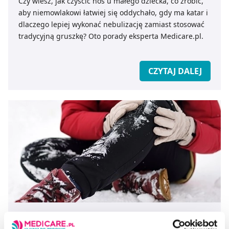
Czy wiesz, jak czyścić nos u małego dziecka, co zrobić,
aby niemowlakowi łatwiej się oddychało, gdy ma katar i
dlaczego lepiej wykonać nebulizację zamiast stosować
tradycyjną gruszkę? Oto porady eksperta Medicare.pl.
CZYTAJ DALEJ
Zimowe kontuzje: jak im zaradzić