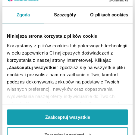
Na śniegu często dochodzi do złamań, zwichnięć i
Zgoda
Szczegóły
O plikach cookies
innych urazów. Jak im zapobiec? O czym warto pamiętać
przed wyjściem na stok lub lodowisko – podpowiada
ekspert alleco.pl.
Niniejsza strona korzysta z plików cookie
Korzystamy z plików cookies lub pokrewnych technologii
w celu zapewnienia Ci najlepszych doświadczeń z
CZYTAJ DALEJ
korzystania z naszej strony internetowej. Klikając
„
Zaakceptuj wszystkie
” zgodzisz się na wszystkie pliki
cookies i pozwolisz nam na zadbanie o Twój komfort
podczas dokonywania zakupów na podstawie Twoich
własnych preferencji, nawyków oraz dopasowania
wyświetlania naszej oferty indywidualnie do Twoich
potrzeb. Część z plików jest nam dodatkowo niezbędna
do prawidłowego działania Portalu oraz jego
Zaakceptuj wszystkie
funkcjonalności. W zależności od funkcji, dane o tym jak
korzystasz z naszej witryny będą również przekazywane
do naszych Partnerów marketingowych i analitycznych.
Zarządzaj zgodami