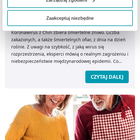
Koronawirus w Polsce. Co powinniśmy o nim
Jeżeli chcesz dostosować swoją zgodę i wybrać tylko
wiedzieć?
Zaakceptuj niezbędne
niektóre dodatkowe funkcje, z którymi wiąże się
zbieranie danych o Twojej aktywności dokonaj
Koronawirus z Chin zbiera śmiertelne żniwo. Liczba
preferowanych przez Ciebie wyborów i kliknij „
Zarządzaj
zakażonych, a także śmiertelnych ofiar, z dnia na dzień
zgodami
”.
rośnie. Z uwagi na szybkość, z jaką wirus się
rozprzestrzenia, eksperci mówią o realnym zagrożeniu i
Możesz również kliknąć „
Zaakceptuj niezbędne
”, co
niebezpieczeństwie międzynarodowej epidemii. Co
będzie oznaczało, że nie wyrażasz zgody na
powinniśmy wiedzieć o koronawirusie z Chin? Jak
pozyskiwanie od Ciebie danych, które nie są niezbędne
zapobiec ewentualnemu zakażeniu?
CZYTAJ DALEJ
dla funkcjonowania Strony. Będzie się to jednak wiązało
z brakiem dostępu do wszystkich funkcjonalności
Strony.