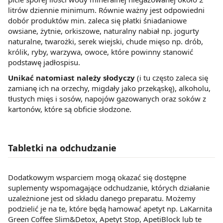
litrów dziennie minimum. Równie ważny jest odpowiedni
dobór produktów min. zaleca się płatki śniadaniowe
owsiane, żytnie, orkiszowe, naturalny nabiał np. jogurty
naturalne, twarożki, serek wiejski, chude mięso np. drób,
królik, ryby, warzywa, owoce, które powinny stanowić
podstawę jadłospisu.
Unikać natomiast należy słodyczy
(i tu często zaleca się
zamianę ich na orzechy, migdały jako przekąskę), alkoholu,
tłustych mięs i sosów, napojów gazowanych oraz soków z
kartonów, które są obficie słodzone.
Tabletki na odchudzanie
Dodatkowym wsparciem mogą okazać się dostępne
suplementy wspomagające odchudzanie, których działanie
uzależnione jest od składu danego preparatu. Możemy
podzielić je na te, które będą hamować apetyt np. LaKarnita
Green Coffee Slim&Detox, Apetyt Stop, ApetiBlock lub te