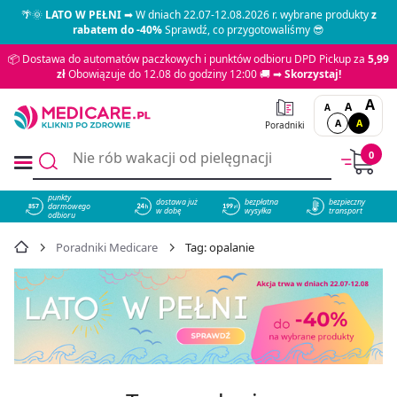
🌴🌞
LATO W PEŁNI
➡ W dniach 22.07-12.08.2026 r. wybrane produkty
z
rabatem do -40%
Sprawdź, co przygotowaliśmy 😎
📦 Dostawa do automatów paczkowych i punktów odbioru DPD Pickup za
5,99
zł
Obowiązuje do 12.08 do godziny 12:00 🚚 ➡
Skorzystaj!
A
A
A
A
A
Poradniki
0
punkty
dostawa już
bezpłatna
bezpieczny
darmowego
857
w dobę
wysyłka
transport
odbioru
Poradniki Medicare
Tag: opalanie