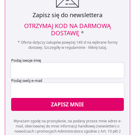
pozyskiwanie od Ciebie danych, które nie są niezbędne
Zapisz się do newslettera
dla funkcjonowania Strony. Będzie się to jednak wiązało
z brakiem dostępu do wszystkich funkcjonalności
OTRZYMAJ KOD NA DARMOWĄ
Strony.
DOSTAWĘ
*
* Oferta dotyczy zakupów powyżej 149 zł na wybrane formy
dostawy. Szczegóły w regulaminie -
kliknij tutaj
.
Podaj swoje imię
Podaj swój e-mail
ZAPISZ MNIE
Wyrażam zgodę na przesyłanie, na podany przeze mnie adres e-
mail, skierowanej do mnie informacji handlowej (newsletter) o
nowościach i promocjach Administratora zgodnie z Art. 10 pkt 2