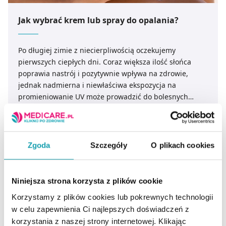
Jak wybrać krem lub spray do opalania?
Po długiej zimie z niecierpliwością oczekujemy
pierwszych ciepłych dni. Coraz większa ilość słońca
poprawia nastrój i pozytywnie wpływa na zdrowie,
jednak nadmierna i niewłaściwa ekspozycja na
promieniowanie UV może prowadzić do bolesnych
oparzeń, przyspieszonego starzenia się skóry oraz
powstawania przebarwień. Warto pamiętać, że
CZYTAJ DALEJ
promieniowanie ultrafioletowe oddziałuje na skórę
przez cały rok, również w dni pochmurne, dlatego
Zgoda
Szczegóły
O plikach cookies
odpowiednia ochrona przeciwsłoneczna powinna
stanowić element codziennej pielęgnacji. Wybór
preparatu nie zawsze jest prosty – dostępne kremy,
Niniejsza strona korzysta z plików cookie
balsamy, emulsje i spraye różnią się wartością SPF,
Korzystamy z plików cookies lub pokrewnych technologii
rodzajem zastosowanych filtrów oraz przeznaczeniem.
w celu zapewnienia Ci najlepszych doświadczeń z
Jak wybrać produkt, który zapewni skuteczną ochronę i
korzystania z naszej strony internetowej. Klikając
będzie dopasowany do potrzeb skóry dorosłych oraz