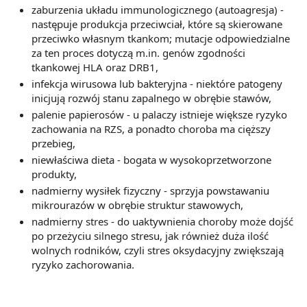
zaburzenia układu immunologicznego (autoagresja) -
następuje produkcja przeciwciał, które są skierowane
przeciwko własnym tkankom; mutacje odpowiedzialne
za ten proces dotyczą m.in. genów zgodności
tkankowej HLA oraz DRB1,
infekcja wirusowa lub bakteryjna - niektóre patogeny
inicjują rozwój stanu zapalnego w obrębie stawów,
palenie papierosów - u palaczy istnieje większe ryzyko
zachowania na RZS, a ponadto choroba ma cięższy
przebieg,
niewłaściwa dieta - bogata w wysokoprzetworzone
produkty,
nadmierny wysiłek fizyczny - sprzyja powstawaniu
mikrourazów w obrębie struktur stawowych,
nadmierny stres - do uaktywnienia choroby może dojść
po przeżyciu silnego stresu, jak również duża ilość
wolnych rodników, czyli stres oksydacyjny zwiększają
ryzyko zachorowania.