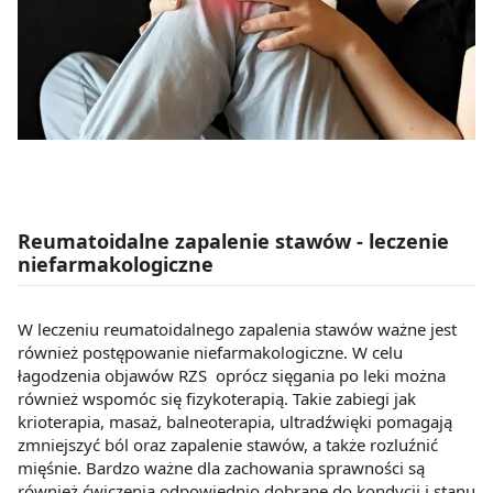
Reumatoidalne zapalenie stawów - leczenie
niefarmakologiczne
W leczeniu reumatoidalnego zapalenia stawów ważne jest
również postępowanie niefarmakologiczne. W celu
łagodzenia objawów RZS oprócz sięgania po leki można
również wspomóc się fizykoterapią. Takie zabiegi jak
krioterapia, masaż, balneoterapia, ultradźwięki pomagają
zmniejszyć ból oraz zapalenie stawów, a także rozluźnić
mięśnie. Bardzo ważne dla zachowania sprawności są
również ćwiczenia odpowiednio dobrane do kondycji i stanu