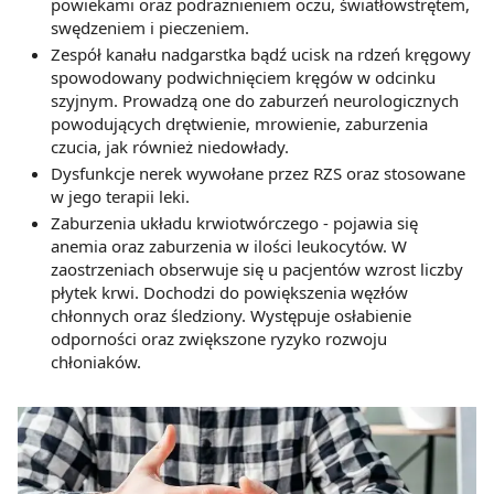
powiekami oraz podrażnieniem oczu, światłowstrętem,
swędzeniem i pieczeniem.
Zespół kanału nadgarstka bądź ucisk na rdzeń kręgowy
spowodowany podwichnięciem kręgów w odcinku
szyjnym. Prowadzą one do zaburzeń neurologicznych
powodujących drętwienie, mrowienie, zaburzenia
czucia, jak również niedowłady.
Dysfunkcje nerek wywołane przez RZS oraz stosowane
w jego terapii leki.
Zaburzenia układu krwiotwórczego - pojawia się
anemia oraz zaburzenia w ilości leukocytów. W
zaostrzeniach obserwuje się u pacjentów wzrost liczby
płytek krwi. Dochodzi do powiększenia węzłów
chłonnych oraz śledziony. Występuje osłabienie
odporności oraz zwiększone ryzyko rozwoju
chłoniaków.