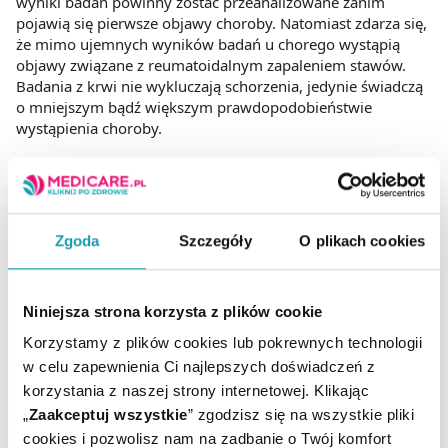
wyniki badań powinny zostać przeanalizowane zanim
pojawią się pierwsze objawy choroby. Natomiast zdarza się,
że mimo ujemnych wyników badań u chorego wystąpią
objawy związane z reumatoidalnym zapaleniem stawów.
Badania z krwi nie wykluczają schorzenia, jedynie świadczą
o mniejszym bądź większym prawdopodobieństwie
wystąpienia choroby.
W diagnostyce laboratoryjnej warto oprócz anty - CCP
wykonać również oznaczenie OB, CRP i morfologię krwi. Na
ich podstawie można określić nasilenie toczącego się stanu
zapalnego. Niekiedy na wczesnym etapie RZS wykonuje się
Zgoda
Szczegóły
O plikach cookies
również badania mające na celu określić pracę wątroby oraz
nerek (ALT, AST, kreatyninę, badanie moczu).
Niniejsza strona korzysta z plików cookie
Aby jak najwcześniej rozpocząć leczenie reumatoidalnego
zapalenia stawów właściwa diagnoza musi być postawiona
Korzystamy z plików cookies lub pokrewnych technologii
na początkowym etapie choroby. Nie zawsze jest to jednak
w celu zapewnienia Ci najlepszych doświadczeń z
proste. Dlatego w przypadku czynników predysponujących,
korzystania z naszej strony internetowej. Klikając
głównie obciążenia genetycznego, warto porozmawiać z
„
Zaakceptuj wszystkie
” zgodzisz się na wszystkie pliki
lekarzem na temat wykonania panelu badań. Tym bardziej
cookies i pozwolisz nam na zadbanie o Twój komfort
kiedy czynniki środowiskowe u danego pacjenta również