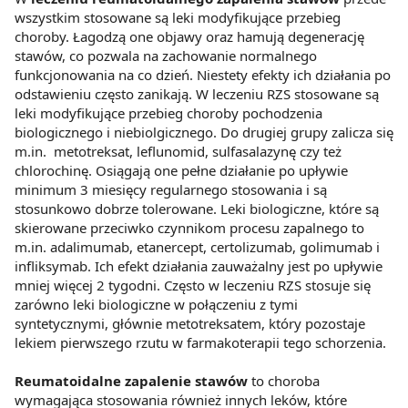
wszystkim stosowane są leki modyfikujące przebieg
z brakiem dostępu do wszystkich funkcjonalności
choroby. Łagodzą one objawy oraz hamują degenerację
Strony.
stawów, co pozwala na zachowanie normalnego
funkcjonowania na co dzień. Niestety efekty ich działania po
odstawieniu często zanikają. W leczeniu RZS stosowane są
leki modyfikujące przebieg choroby pochodzenia
biologicznego i niebiolgicznego. Do drugiej grupy zalicza się
m.in. metotreksat, leflunomid, sulfasalazynę czy też
chlorochinę. Osiągają one pełne działanie po upływie
minimum 3 miesięcy regularnego stosowania i są
stosunkowo dobrze tolerowane. Leki biologiczne, które są
skierowane przeciwko czynnikom procesu zapalnego to
m.in. adalimumab, etanercept, certolizumab, golimumab i
infliksymab. Ich efekt działania zauważalny jest po upływie
mniej więcej 2 tygodni. Często w leczeniu RZS stosuje się
zarówno leki biologiczne w połączeniu z tymi
syntetycznymi, głównie metotreksatem, który pozostaje
lekiem pierwszego rzutu w farmakoterapii tego schorzenia.
Reumatoidalne zapalenie stawów
to choroba
wymagająca stosowania również innych leków, które