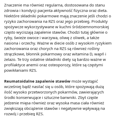
Znaczenie ma również regularna, dostosowana do stanu
zdrowia i kondycji pacjenta aktywność fizyczna oraz dieta.
Niektóre składniki pokarmowe mają znaczenie jeśli chodzi o
ryzyko zachorowania na RZS oraz jego przebieg. Produkty
spożywcze wykorzystywane w kuchni śródziemnomorskiej
często wyciszają zapalenie stawów. Chodzi tutaj głównie o
ryby, świeże owoce i warzywa, oliwę z oliwek, a także
nasiona i orzechy. Ważne w diecie osób z wysokim ryzykiem
zachorowania oraz chorych na RZS są również rośliny
strączkowe, błonnik pokarmowy oraz witamina D, wapń i
żelazo. Te trzy ostatnie składniki diety są bardzo ważne w
profilaktyce anemii oraz osteoporozy, które są częstymi
powikłaniami RZS.
Reumatoidalne zapalenie stawów
może wystąpić
wcześniej bądź nasilać się u osób, które spożywają dużą
ilość wysoko przetworzonych pokarmów, zawierających
środki konserwujące i sztuczne barwniki. Zbyt częste
jedzenie mięsa również oraz wysoka masa ciała również
zwiększają obciążenie stawów i negatywnie wpływają na
rozwój i przebieg RZS.