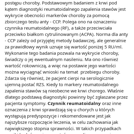
postępu choroby. Podstawowym badaniem z krwi pod
kątem diagnostyki reumatoidalnego zapalenia stawów jest
wykrycie obecności markerów choroby za pomocą
zbiorczego testu anty - CCP. Polega ono na oznaczeniu
czynnika reumatoidalnego (RF), a także przeciwciała
przeciwko białkom cytrulinowanym (ACPA). Norma dla anty
- CCP zależy od przyjętej metody badawczej, ale generalnie
za prawidłowy wynik uznaje się wartość poniżej 5 RU/ml.
Wykonanie tego badania pozwala na wykrycie choroby,
świadczy o jej ewentualnym nasileniu. Ma ono również
wartość rokowniczą, a więc na postawie jego wartości
można wyciągnąć wnioski na temat przebiegu choroby.
Zdarza się również, że pacjent cierpi na serologicznie
ujemną postać RZS. Kiedy to markery reumatoidalnego
zapalenia stawów są nieobecne we krwi chorego. Właśnie
dlatego podstawą diagnostyki powinny być zgłaszane przez
pacjenta symptomy.
Czynnik reumatoidalny
oraz inne
oznaczenia z krwi sprawdzają się u chorych u których
występują predyspozycje i rekomendowane jest jak
najszybsze rozpoczęcie leczenia, w celu zachowania jak
największego stopnia sprawności. W takich przypadkach