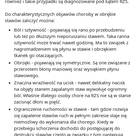
również i takie przypadki są diagnozowane pod kątem RZS.
Do charakterystycznych objawów choroby w obrębie
stawów zaliczyć można:
Ból i sztywność - pojawiają się rano po przebudzeniu
lub też po dłuższym nieporuszaniu stawem. Taka ranna
sztywność może trwać nawet godzinę. Ma to związek z
nagromadzeniem się płynu w stawie i obrzękiem
tkanek go otaczających.
Obrzęki - pojawiają się symetrycznie. Są one związane z
przerostem błony maziowej oraz wysiękiem płynu
stawowego.
Znaczna wrażliwość na ucisk - nawet delikatny nacisk
na objęty stanem zapalanym staw wywołuje ogromny
ból. Właśnie dlatego osoby chore na RZS nie są w stanie
zacisnąć dłoni w pięść.
Ograniczenie ruchomości w stawie - tam gdzie rozwija
się zapalenie stawów ruch w pełnym zakresie staje się
niemożliwy do wykonania dla chorego. Kiedy w
przebiegu schorzenia dochodzi do postępującej do
destrukcji stawów często w związku z tym następują