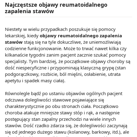
Najczęstsze objawy reumatoidalnego
zapalenia stawów
Niestety w wielu przypadkach poszukuje się pomocy
lekarskiej, kiedy
objawy reumatoidalnego zapalenia
stawów
stają się na tyle dokuczliwe, że uniemożliwiają
codzienne funkcjonowanie. Może to trwać nawet kilka czy
kilkanaście tygodni zanim pacjent zacznie szukać pomocy
specjalisty. Tym bardziej, że początkowe objawy choroby są
dość niespecyficzne i przypominają klasyczną grypę (stan
podgorączkowy, rozbicie, ból mięśni, osłabienie, utrata
apetytu i spadek masy ciała).
Równolegle bądź po ustaniu objawów ogólnych pacjent
odczuwa dolegliwości stawowe pojawiające się
charakterystycznie po obu stronach ciała. Początkowo
choroba atakuje mniejsze stawy stóp i rąk, a następnie
postępujący stan zapalny przechodzi na wiele innych
stawów. Dość rzadko zdarza się, że dolegliwości zaczynają
się od jednego dużego stawu (kolanowy, barkowy, itd.), ale