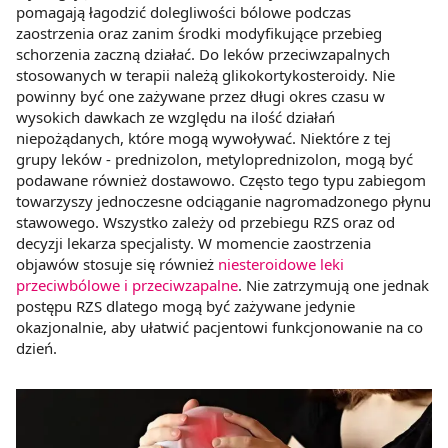
pomagają łagodzić dolegliwości bólowe podczas
zaostrzenia oraz zanim środki modyfikujące przebieg
schorzenia zaczną działać. Do leków przeciwzapalnych
stosowanych w terapii należą glikokortykosteroidy. Nie
powinny być one zażywane przez długi okres czasu w
wysokich dawkach ze względu na ilość działań
niepożądanych, które mogą wywoływać. Niektóre z tej
grupy leków - prednizolon, metyloprednizolon, mogą być
podawane również dostawowo. Często tego typu zabiegom
towarzyszy jednoczesne odciąganie nagromadzonego płynu
stawowego. Wszystko zależy od przebiegu RZS oraz od
decyzji lekarza specjalisty. W momencie zaostrzenia
objawów stosuje się również
niesteroidowe leki
przeciwbólowe i przeciwzapalne
. Nie zatrzymują one jednak
postępu RZS dlatego mogą być zażywane jedynie
okazjonalnie, aby ułatwić pacjentowi funkcjonowanie na co
dzień.