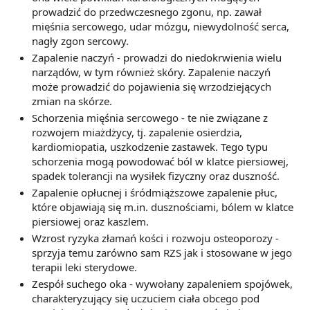
prowadzić do przedwczesnego zgonu, np. zawał
mięśnia sercowego, udar mózgu, niewydolność serca,
nagły zgon sercowy.
Zapalenie naczyń - prowadzi do niedokrwienia wielu
narządów, w tym również skóry. Zapalenie naczyń
może prowadzić do pojawienia się wrzodziejących
zmian na skórze.
Schorzenia mięśnia sercowego - te nie związane z
rozwojem miażdżycy, tj. zapalenie osierdzia,
kardiomiopatia, uszkodzenie zastawek. Tego typu
schorzenia mogą powodować ból w klatce piersiowej,
spadek tolerancji na wysiłek fizyczny oraz duszność.
Zapalenie opłucnej i śródmiąższowe zapalenie płuc,
które objawiają się m.in. dusznościami, bólem w klatce
piersiowej oraz kaszlem.
Wzrost ryzyka złamań kości i rozwoju osteoporozy -
sprzyja temu zarówno sam RZS jak i stosowane w jego
terapii leki sterydowe.
Zespół suchego oka - wywołany zapaleniem spojówek,
charakteryzujący się uczuciem ciała obcego pod