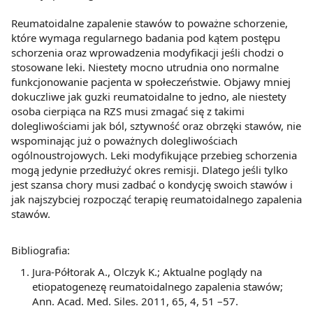
Reumatoidalne zapalenie stawów to poważne schorzenie,
które wymaga regularnego badania pod kątem postępu
schorzenia oraz wprowadzenia modyfikacji jeśli chodzi o
stosowane leki. Niestety mocno utrudnia ono normalne
funkcjonowanie pacjenta w społeczeństwie. Objawy mniej
dokuczliwe jak guzki reumatoidalne to jedno, ale niestety
osoba cierpiąca na RZS musi zmagać się z takimi
dolegliwościami jak ból, sztywność oraz obrzęki stawów, nie
wspominając już o poważnych dolegliwościach
ogólnoustrojowych. Leki modyfikujące przebieg schorzenia
mogą jedynie przedłużyć okres remisji. Dlatego jeśli tylko
jest szansa chory musi zadbać o kondycję swoich stawów i
jak najszybciej rozpocząć terapię reumatoidalnego zapalenia
stawów.
Bibliografia:
Jura-Półtorak A., Olczyk K.; Aktualne poglądy na
etiopatogenezę reumatoidalnego zapalenia stawów;
Ann. Acad. Med. Siles. 2011, 65, 4, 51 –57.