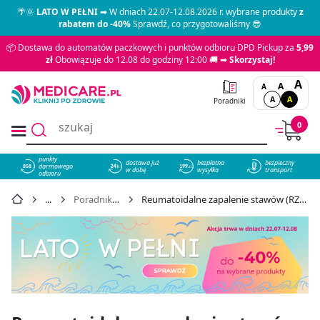
🌴🌞
LATO W PEŁNI
➡ W dniach 22.07-12.08.2026 r. wybrane produkty
z
rabatem do -40%
Sprawdź, co przygotowaliśmy 😎
📦 Dostawa do automatów paczkowych i punktów odbioru DPD Pickup za
5,99
zł
Obowiązuje do 12.08 do godziny 12:00 🚚 ➡
Skorzystaj!
A
A
A
A
A
Poradniki
0
punkty
dostawa już
bezpłatna
bezpieczny
darmowego
858
w dobę
wysyłka
transport
odbioru
Poradniki Medicare
Reumatoidalne zapalenie stawów (RZS) - czym jest i jak je leczyć