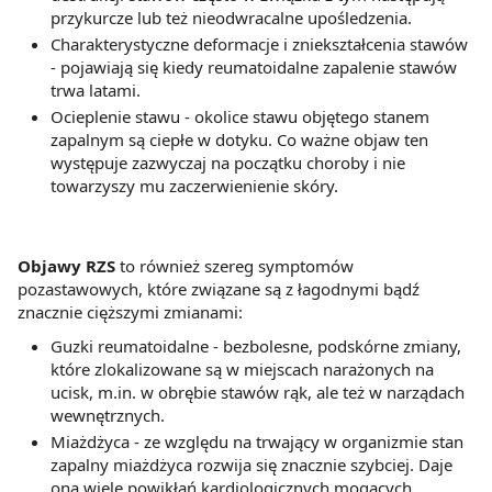
przykurcze lub też nieodwracalne upośledzenia.
Charakterystyczne deformacje i zniekształcenia stawów
- pojawiają się kiedy reumatoidalne zapalenie stawów
trwa latami.
Ocieplenie stawu - okolice stawu objętego stanem
zapalnym są ciepłe w dotyku. Co ważne objaw ten
występuje zazwyczaj na początku choroby i nie
towarzyszy mu zaczerwienienie skóry.
Objawy RZS
to również szereg symptomów
pozastawowych, które związane są z łagodnymi bądź
znacznie cięższymi zmianami:
Guzki reumatoidalne - bezbolesne, podskórne zmiany,
które zlokalizowane są w miejscach narażonych na
ucisk, m.in. w obrębie stawów rąk, ale też w narządach
wewnętrznych.
Miażdżyca - ze względu na trwający w organizmie stan
zapalny miażdżyca rozwija się znacznie szybciej. Daje
ona wiele powikłań kardiologicznych mogących