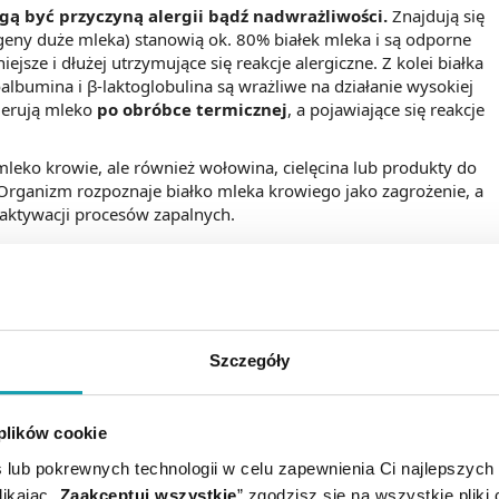
ogą być przyczyną alergii bądź nadwrażliwości.
Znajdują się
lergeny duże mleka) stanowią ok. 80% białek mleka i są odporne
ejsze i dłużej utrzymujące się reakcje alergiczne. Z kolei białka
albumina i β-laktoglobulina są wrażliwe na działanie wysokiej
olerują mleko
po obróbce termicznej
, a pojawiające się reakcje
mleko krowie, ale również wołowina, cielęcina lub produkty do
. Organizm rozpoznaje białko mleka krowiego jako zagrożenie, a
aktywacji procesów zapalnych.
wy pojawiają się w zwykle w kilka minut po spożyciu produktu
tępują po kilku godzinach, a nawet dniach od zjedzenia mleka
Szczegóły
znaje się zwykle u niemowląt,
hmiastowe, jak i opóźnione, co znacznie utrudnia diagnostykę
 plików cookie
 lub pokrewnych technologii w celu zapewnienia Ci najlepszych
ikając „
Zaakceptuj wszystkie
” zgodzisz się na wszystkie pliki