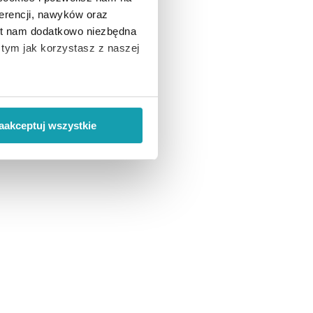
erencji, nawyków oraz
est nam dodatkowo niezbędna
o tym jak korzystasz z naszej
 wiąże się zbieranie danych o
i
”.
aakceptuj wszystkie
ody na pozyskiwanie od
ło z brakiem dostępu do