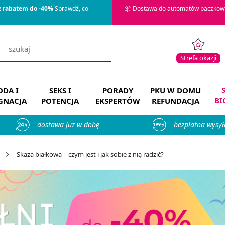
z rabatem do -40%
Sprawdź, co
📦 Dostawa do automatów paczkowy
Strefa okazji
DA I
SEKS I
PORADY
PKU W DOMU
BI
ĘGNACJA
POTENCJA
EKSPERTÓW
REFUNDACJA
dostawa już w dobę
bezpłatna wysył
Skaza białkowa – czym jest i jak sobie z nią radzić?