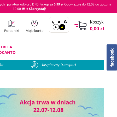
ch i punktów odbioru DPD Pickup za
5,99 zł
Obowiązuje do 12.08 do godziny
12:00 🚚 ➡
Skorzystaj!
A
A
Koszyk
A
A
A
0,00 zł
Moje konto
Poradniki
STREFA
OCANTO
ka
bezpieczny transport