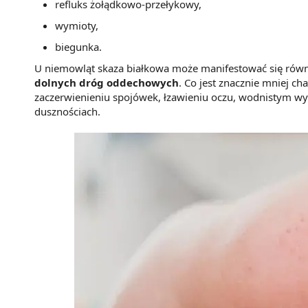
refluks żołądkowo-przełykowy,
wymioty,
biegunka.
U niemowląt skaza białkowa może manifestować się równ
dolnych dróg oddechowych
. Co jest znacznie mniej ch
zaczerwienieniu spojówek, łzawieniu oczu, wodnistym wyci
dusznościach.