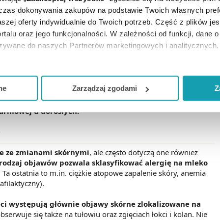
ieci karmionych mieszanką mleczną.
Chociaż zdarza się
dczas dokonywania zakupów na podstawie Twoich własnych pref
iem matki. Białka mleka krowiego to w zasadzie pierwszy
szej oferty indywidualnie do Twoich potrzeb. Część z plików j
okarmowej.
Problem ten dotyka od 2 do 3 % niemowląt,
rtalu oraz jego funkcjonalności. W zależności od funkcji, dane 
zająco rozwinięty, a czynnikiem predysponującym jest
azywane do naszych Partnerów marketingowych i analitycznych.
ycje genetyczne
również wpływają na wystąpienie skazy
ła się we wczesnym dzieciństwie u obojga rodziców to
ją się u ich potomka wynosi 70%. W przypadku gdy problem
ją zgodę i wybrać tylko niektóre dodatkowe funkcje, z którymi
alergii na nabiał w rodzinie to wynosi ono zaledwie 5-15%.
eferowanych przez Ciebie wyborów i kliknij „
Zarządzaj
zgodam
ne
Zarządzaj zgodami
Z
ch 2 - giego, a nawet 3 - ciego miesiąca życia i w większości
ia.
Tylko w niektórych sytuacjach skaza białkowa utrwala
kceptuj niezbędne
”, co będzie oznaczało, że nie wyrażasz zg
okarmowej u dorosłych.
niezbędne dla funkcjonowania Strony. Będzie się to jednak wiąza
Strony.
?
ie ze zmianami skórnymi
, ale często dotyczą one również
i rodzaj objawów pozwala sklasyfikować alergię na mleko
. Ta ostatnia to m.in. ciężkie atopowe zapalenie skóry, anemia
filaktyczny).
eci występują głównie objawy skórne zlokalizowane na
serwuje się także na tułowiu oraz zgięciach łokci i kolan. Nie