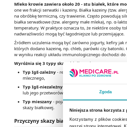
Mleko krowie
zawiera około 20 - stu białek, które m
one we frakcji serwatki i kazeiny. Białka kazeiny (tzw. a
na obróbkę termiczną, czy trawienie. Często powodują silni
białka serwatkowe (tzw. alergeny małe mleka), np. α-lakto
temperatury. W praktyce oznacza to, że niektóre osoby t
nadwrażliwości mogą być łagodniejsze lub przemijające.
Źródłem uczulenia mogą być zarówno jogurty, kefiry jak 
których dodano kazeinę, np. chleb, parówki czy batoniki
w wyniku reakcji układu immunologicznego dochodzi do 
Wyróżnia się 3 typy skazy białkowej:
Typ IgE-zależny
- reakcja natychmiastowa, tzn. obja
mlecznego,
Typ IgE-niezależny
- reakcja opóźniona, objawy wys
Zgoda
lub jego przetworów; tego typu skazę białkową rozpo
Typ mieszany
- pojawiają się zarówno reakcje natyc
skazy białkowej.
Niniejsza strona korzysta z
Korzystamy z plików cookies
Przyczyny skazy białkowej
naszej strony internetowej. Kl