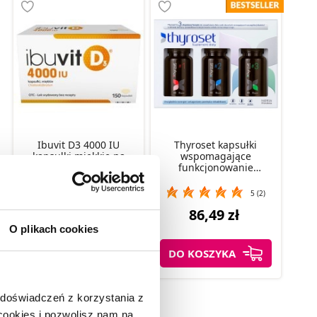
Ibuvit D3 4000 IU
Thyroset kapsułki
kapsułki miękkie na
wspomagające
niedobór witaminy D,
funkcjonowanie
150 szt.
tarczycy, 3 x 45 szt.
5 (2)
44,99 zł
86,49 zł
O plikach cookies
DO KOSZYKA
DO KOSZYKA
 doświadczeń z korzystania z
 cookies i pozwolisz nam na