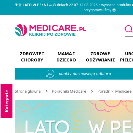
🌴🌞
LATO W PEŁNI
➡ W dniach 22.07-12.08.2026 r. wybrane produkty
przygotowaliśmy 😎
ZDROWIE I
MAMA I
ZDROWE
URO
CHOROBY
DZIECKO
ODŻYWIANIE
PIEL
punkty darmowego odbioru
858
Strona główna
Poradniki Medicare
Poradniki Medicare
Kategorie