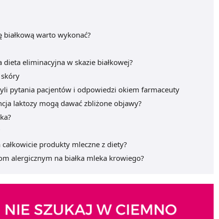
zę białkową warto wykonać?
a dieta eliminacyjna w skazie białkowej?
 skóry
czyli pytania pacjentów i odpowiedzi okiem farmaceuty
ancja laktozy mogą dawać zbliżone objawy?
dka?
?
całkowicie produkty mleczne z diety?
jom alergicznym na białka mleka krowiego?