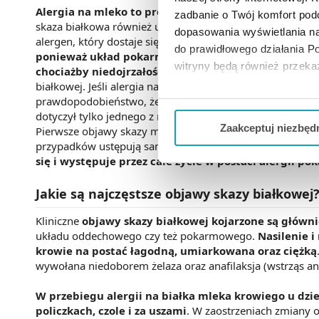
Alergia na mleko
to problem przede wszystkim u dz
zadbanie o Twój komfort po
skaza białkowa również u małych dzieci karmionych mlek
dopasowania wyświetlania na
alergen, który dostaje się do ich organizmu na drodze p
do prawidłowego działania Po
ponieważ układ pokarmowy dziecka nie jest wystarc
witryny będą również przek
chociażby niedojrzałość bariery jelitowej.
Predyspoz
białkowej. Jeśli alergia na białko mleka krowiego pojawi
prawdopodobieństwo, że objawy skazy białkowej pojawia
Jeżeli chcesz dostosować swo
dotyczył tylko jednego z rodziców - 30%, a gdy brak jest 
Twojej aktywności dokonaj pr
Zaakceptuj niezbęd
Pierwsze objawy skazy mlecznej uwidaczniają się w okolica
przypadków ustępują samoistnie około 3 - ciego roku życ
Możesz również kliknąć „
Zaa
się i występuje przez całe życie w postaci alergii p
Ciebie danych, które nie są 
wszystkich funkcjonalności 
Jakie są najczęstsze
objawy skazy białkowej
Kliniczne
objawy skazy białkowej
kojarzone są główn
układu oddechowego czy też pokarmowego.
Nasilenie 
krowie na postać łagodną, umiarkowana oraz ciężką
wywołana niedoborem żelaza oraz anafilaksja (wstrząs ana
W przebiegu alergii na białka mleka krowiego u dzi
policzkach, czole i za uszami
. W zaostrzeniach zmiany ob