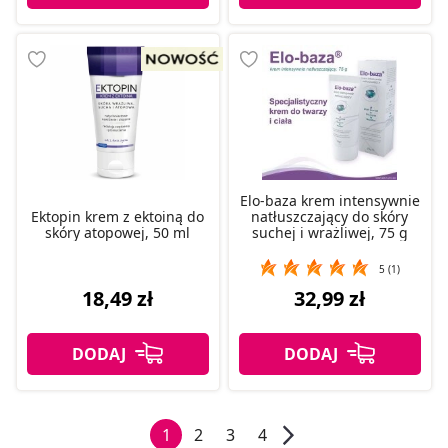
Elo-baza krem intensywnie
Ektopin krem z ektoiną do
natłuszczający do skóry
skóry atopowej, 50 ml
suchej i wrażliwej, 75 g
5 (1)
18,49 zł
32,99 zł
1
2
3
4