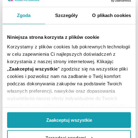
Składniki przeciwświądowe to np. L-fukoza, wyciąg z pestek
dyni - kukurbityna oraz dwupotasowa sól kwasu
Zgoda
Szczegóły
O plikach cookies
glicyryzynowego. Powinniśmy zwracam uwagę, aby w
kosmetykach do skóry atopowej
nie było składników
zapachowych
, które mogą wywołać alergię. Należą do
nich: linalolu, geraniolu czy lilialu.
Niniejsza strona korzysta z plików cookie
Korzystamy z plików cookies lub pokrewnych technologii
w celu zapewnienia Ci najlepszych doświadczeń z
korzystania z naszej strony internetowej. Klikając
„
Zaakceptuj wszystkie
” zgodzisz się na wszystkie pliki
cookies i pozwolisz nam na zadbanie o Twój komfort
podczas dokonywania zakupów na podstawie Twoich
własnych preferencji, nawyków oraz dopasowania
wyświetlania naszej oferty indywidualnie do Twoich
potrzeb. Część z plików jest nam dodatkowo niezbędna
do prawidłowego działania Portalu oraz jego
Zaakceptuj wszystkie
funkcjonalności. W zależności od funkcji, dane o tym jak
Atopowe zapalenie skóry
korzystasz z naszej witryny będą również przekazywane
do naszych Partnerów marketingowych i analitycznych.
Zarządzaj zgodami