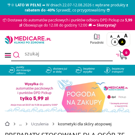
🌴🌞
LATO W PEŁNI
➡ W dniach 22.07-12.08.2026 r. wybrane produkty
z
rabatem do -40%
Sprawdź, co przygotowaliśmy 😎
📦 Dostawa do automatów paczkowych i punktów odbioru DPD Pickup za
5,99
zł
Obowiązuje do 12.08 do godziny 12:00 🚚 ➡
Skorzystaj!
A
A
A
A
A
Poradniki
0
punkty
dostawa już
bezpłatna
bezpieczny
darmowego
858
w dobę
wysyłka
transport
odbioru
Uczulenia
kosmetyki dla skóry atopowej
PREPARATY STOSOWANE DLA OSÓB ZE