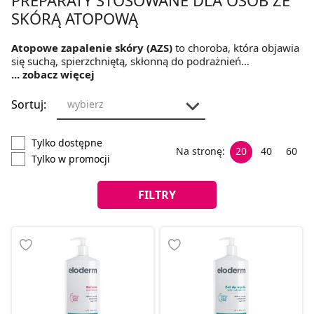
SKÓRĄ ATOPOWĄ
Atopowe zapalenie skóry (AZS)
to choroba, która objawia
się suchą, spierzchniętą, skłonną do podrażnień
skórą.Stosowanie odpowiednich kosmetyków ma istotne
... zobacz więcej
znaczenie w pielęgnacji skóry atopowej. Przy atopowym
zapaleniu skóry stosowane przez nas kosmetyki powinny
Sortuj:
wybierz
mieć prosty skład(nie więcej niż 3-5 składniki), zawierać
składniki natłuszczające(chroniące przed utratą wody) oraz
łagodzące.
Tylko dostępne
Na stronę:
20
40
60
Tylko w promocji
FILTRY