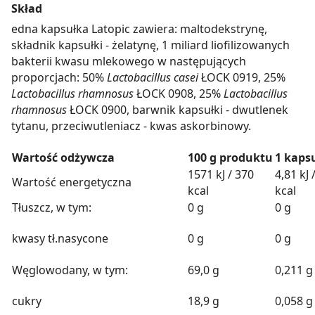
Skład
edna kapsułka Latopic zawiera: maltodekstrynę,
składnik kapsułki - żelatynę, 1 miliard liofilizowanych
bakterii kwasu mlekowego w następujących
proporcjach: 50%
Lactobacillus casei
ŁOCK 0919, 25%
Lactobacillus rhamnosus
ŁOCK 0908, 25%
Lactobacillus
rhamnosus
ŁOCK 0900, barwnik kapsułki - dwutlenek
tytanu, przeciwutleniacz - kwas askorbinowy.
Wartość odżywcza
100 g produktu
1 kaps
1571 kJ / 370
4,81 kJ 
Wartość energetyczna
kcal
kcal
Tłuszcz, w tym:
0 g
0 g
kwasy tł.nasycone
0 g
0 g
Węglowodany, w tym:
69,0 g
0,211 g
cukry
18,9 g
0,058 g