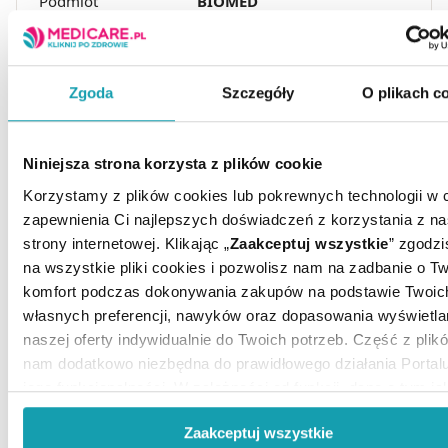
Podmiot
BIOMED
odpowiedzialny:
Postać:
Kapsułki
Marka:
Latopic
Zgoda
Szczegóły
O plikach c
Przechowywanie:
Lodówka
Rejestracja
Żywność specjalnego
produktu:
przeznaczenia medycznego
Niniejsza strona korzysta z plików cookie
Korzystamy z plików cookies lub pokrewnych technologii w 
zapewnienia Ci najlepszych doświadczeń z korzystania z na
strony internetowej. Klikając „
Zaakceptuj wszystkie
” zgodzi
na wszystkie pliki cookies i pozwolisz nam na zadbanie o Tw
komfort podczas dokonywania zakupów na podstawie Twoic
własnych preferencji, nawyków oraz dopasowania wyświetla
naszej oferty indywidualnie do Twoich potrzeb. Część z plikó
ARTYKUŁY
nam dodatkowo niezbędna do prawidłowego działania Portal
jego funkcjonalności. W zależności od funkcji, dane o tym ja
MOŻE CI SIĘ PRZYDAĆ
korzystasz z naszej witryny będą również przekazywane do
Zaakceptuj wszystkie
naszych Partnerów marketingowych i analitycznych.