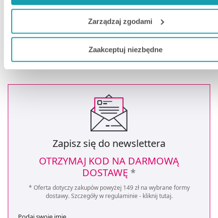
Jeżeli chcesz dostosować swoją zgodę i wybrać tylko niektó
Zarządzaj zgodami
dodatkowe funkcje, z którymi wiąże się zbieranie danych o T
aktywności dokonaj preferowanych przez Ciebie wyborów i kl
Zaakceptuj niezbędne
„
Zarządzaj
zgodami
”.
Możesz również kliknąć „
Zaakceptuj niezbędne
”, co będzie
oznaczało, że nie wyrażasz zgody na pozyskiwanie od Cieb
danych, które nie są niezbędne dla funkcjonowania Strony. 
się to jednak wiązało z brakiem dostępu do wszystkich
funkcjonalności Strony.
Zapisz się do newslettera
OTRZYMAJ KOD NA DARMOWĄ
DOSTAWĘ
*
* Oferta dotyczy zakupów powyżej 149 zł na wybrane formy
dostawy. Szczegóły w regulaminie -
kliknij tutaj
.
Podaj swoje imię