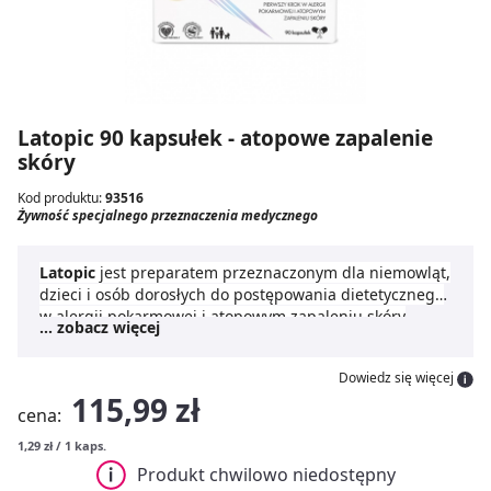
Latopic 90 kapsułek - atopowe zapalenie
skóry
Kod produktu:
93516
Żywność specjalnego przeznaczenia medycznego
Latopic
jest preparatem przeznaczonym dla niemowląt,
dzieci i osób dorosłych do postępowania dietetycznego
w alergii pokarmowej i atopowym zapaleniu skóry
... zobacz więcej
Lactobacillus casei ŁOCK 0919
(AZS).
LATOPIC
zawiera 3 polskie, żywe i opatentowane
Lactobacillus rhamnosus ŁOCK 0908
szczepy bakterii kwasu mlekowego:
Dowiedz się więcej
Produkt bezglutenowy. Nie zawiera białka mleka i
Lactobacillus rhamnosus ŁOCK 0900
115,99 zł
laktozy.
cena:
Jedno opakowanie
Latopic 90 kapsułek
wystarcza na
trzy miesięczną suplementację. Najlepsze efekty
1,29 zł / 1 kaps.
uzyskuje się stosując produkt przez 3 miesiące.
Produkt chwilowo niedostępny