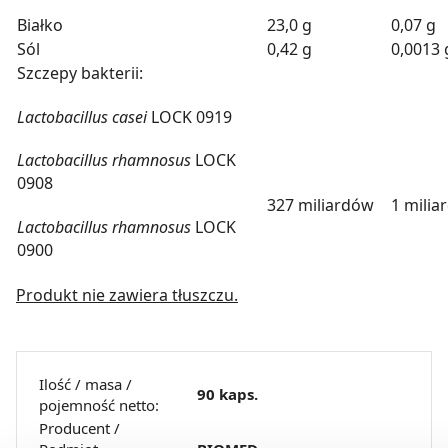
Białko
23,0 g
0,07 g
Sól
0,42 g
0,0013 
Szczepy bakterii:
Lactobacillus casei
LOCK 0919
Lactobacillus rhamnosus
LOCK
0908
327 miliardów
1 milia
Lactobacillus rhamnosus
LOCK
0900
Produkt nie zawiera tłuszczu.
Ilość / masa /
90 kaps.
pojemność netto:
Producent /