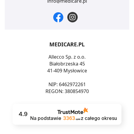
info@medicare.pl
MEDICARE.PL
Allecco Sp. z o.o.
Białobrzeska 45
41-409 Mysłowice
NIP: 6462972261
REGON: 380854970
4.9
Na podstawie
3363
z całego okresu
opinii