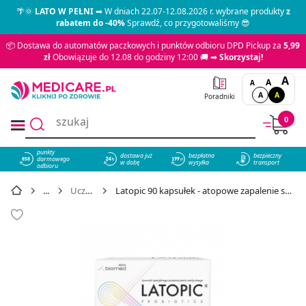
🌴🌞
LATO W PEŁNI
➡ W dniach 22.07-12.08.2026 r. wybrane produkty
z
rabatem do -40%
Sprawdź, co przygotowaliśmy 😎
📦 Dostawa do automatów paczkowych i punktów odbioru DPD Pickup za
5,99
zł
Obowiązuje do 12.08 do godziny 12:00 🚚 ➡
Skorzystaj!
A
A
A
A
A
Poradniki
0
punkty
dostawa już
bezpłatna
bezpieczny
darmowego
858
w dobę
wysyłka
transport
odbioru
Uczulenia
Latopic 90 kapsułek - atopowe zapalenie skóry - cena 115,99 zł