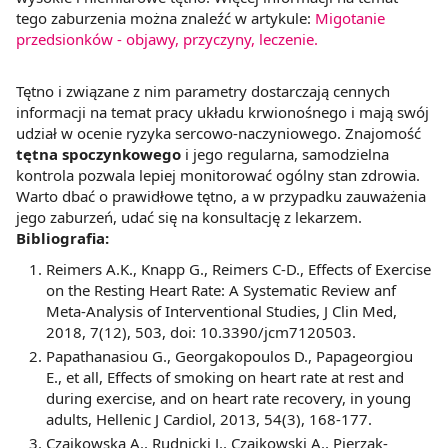
tego zaburzenia można znaleźć w artykule:
Migotanie
z brakiem dostępu do wszystkich funkcjonalności
przedsionków - objawy, przyczyny, leczenie.
Strony.
Tętno i związane z nim parametry dostarczają cennych
informacji na temat pracy układu krwionośnego i mają swój
udział w ocenie ryzyka sercowo-naczyniowego. Znajomość
tętna spoczynkowego
i jego regularna, samodzielna
kontrola pozwala lepiej monitorować ogólny stan zdrowia.
Warto dbać o prawidłowe tętno, a w przypadku zauważenia
jego zaburzeń, udać się na konsultację z lekarzem.
Bibliografia:
Reimers A.K., Knapp G., Reimers C-D., Effects of Exercise
on the Resting Heart Rate: A Systematic Review anf
Meta-Analysis of Interventional Studies, J Clin Med,
2018, 7(12), 503, doi: 10.3390/jcm7120503.
Papathanasiou G., Georgakopoulos D., Papageorgiou
E., et all, Effects of smoking on heart rate at rest and
during exercise, and on heart rate recovery, in young
adults, Hellenic J Cardiol, 2013, 54(3), 168-177.
Czajkowska A., Rudnicki J., Czajkowski A., Pierzak-