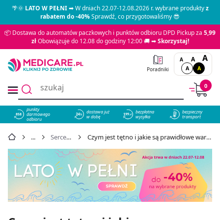
🌴🌞
LATO W PEŁNI
➡ W dniach 22.07-12.08.2026 r. wybrane produkty
z
rabatem do -40%
Sprawdź, co przygotowaliśmy 😎
📦 Dostawa do automatów paczkowych i punktów odbioru DPD Pickup za
5,99
zł
Obowiązuje do 12.08 do godziny 12:00 🚚 ➡
Skorzystaj!
A
A
A
A
A
Poradniki
0
punkty
dostawa już
bezpłatna
bezpieczny
darmowego
858
w dobę
wysyłka
transport
odbioru
Serce i krążenie
Czym jest tętno i jakie są prawidłowe wartości - badanie tętna, schorzenia