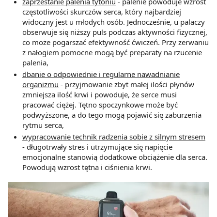
zaprzestanie palenia tytoniu
- palenie powoduje wzrost
częstotliwości skurczów serca, który najbardziej
widoczny jest u młodych osób. Jednocześnie, u palaczy
obserwuje się niższy puls podczas aktywności fizycznej,
co może pogarszać efektywność ćwiczeń. Przy zerwaniu
z nałogiem pomocne mogą być preparaty na rzucenie
palenia,
dbanie o odpowiednie i regularne nawadnianie
organizmu
- przyjmowanie zbyt małej ilości płynów
zmniejsza ilość krwi i powoduje, że serce musi
pracować ciężej. Tętno spoczynkowe może być
podwyższone, a do tego mogą pojawić się zaburzenia
rytmu serca,
wypracowanie technik radzenia sobie z silnym stresem
- długotrwały stres i utrzymujące się napięcie
emocjonalne stanowią dodatkowe obciążenie dla serca.
Powodują wzrost tętna i ciśnienia krwi.