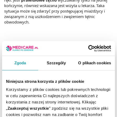
ręki. Jeśli
prawidłowe tętno
wyczuwamy tylko na jednej
kończynie, również wskazana jest wizyta u lekarza. Taka
sytuacja może się zdarzyć przy postępującej miażdżycy i
związanym z nią uszkodzeniem i zwężeniem tętnic
obwodowych.
Nieprawidłowe tętno i mechanizmy
powstawania zaburzeń
Zgoda
Szczegóły
O plikach cookies
Prawidłowe tętno niejako odwzorowuje stan
serca i naczyń
krwionośnych
. Jeśli tętnica staje się coraz mniej elastyczna,
a coraz bardziej sztywna, tętno może wykraczać poza
Niniejsza strona korzysta z plików cookie
przyjęte normy. Grubsze naczynia tętnicze o zwiększonej
Korzystamy z plików cookies lub pokrewnych technologii
sztywności można zaobserwować wśród osób chorujących
na nadciśnienie, miażdżycę lub cukrzycę. Pod wpływem
w celu zapewnienia Ci najlepszych doświadczeń z
różnych procesów, charakterystycznych dla tych schorzeń,
korzystania z naszej strony internetowej. Klikając
w naczyniach dochodzi do odkładania się złogów wapnia i
„
Zaakceptuj wszystkie
” zgodzisz się na wszystkie pliki
wzrostu ilości kolagenu. W konsekwencji, ściany tracą
cookies i pozwolisz nam na zadbanie o Twój komfort