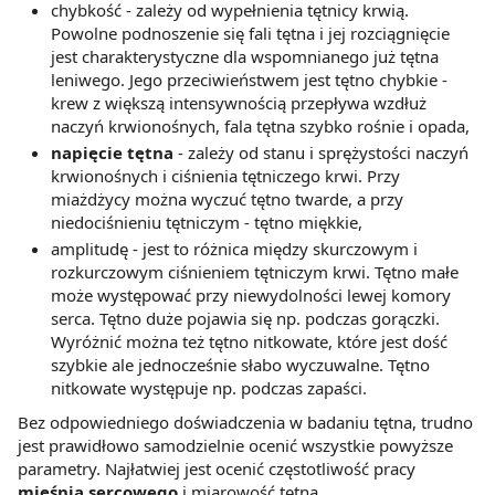
chybkość - zależy od wypełnienia tętnicy krwią.
Powolne podnoszenie się fali tętna i jej rozciągnięcie
jest charakterystyczne dla wspomnianego już tętna
leniwego. Jego przeciwieństwem jest tętno chybkie -
krew z większą intensywnością przepływa wzdłuż
naczyń krwionośnych, fala tętna szybko rośnie i opada,
napięcie tętna
- zależy od stanu i sprężystości naczyń
krwionośnych i ciśnienia tętniczego krwi. Przy
miażdżycy można wyczuć tętno twarde, a przy
niedociśnieniu tętniczym - tętno miękkie,
amplitudę - jest to różnica między skurczowym i
rozkurczowym ciśnieniem tętniczym krwi. Tętno małe
może występować przy niewydolności lewej komory
serca. Tętno duże pojawia się np. podczas gorączki.
Wyróżnić można też tętno nitkowate, które jest dość
szybkie ale jednocześnie słabo wyczuwalne. Tętno
nitkowate występuje np. podczas zapaści.
Bez odpowiedniego doświadczenia w badaniu tętna, trudno
jest prawidłowo samodzielnie ocenić wszystkie powyższe
parametry. Najłatwiej jest ocenić częstotliwość pracy
mięśnia sercowego
i miarowość tętna.