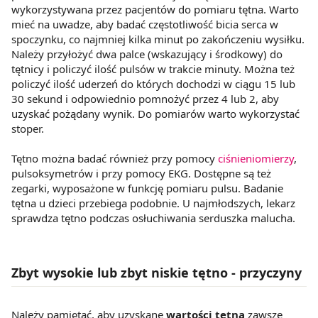
wykorzystywana przez pacjentów do pomiaru tętna. Warto
mieć na uwadze, aby badać częstotliwość bicia serca w
spoczynku, co najmniej kilka minut po zakończeniu wysiłku.
Należy przyłożyć dwa palce (wskazujący i środkowy) do
tętnicy i policzyć ilość pulsów w trakcie minuty. Można też
policzyć ilość uderzeń do których dochodzi w ciągu 15 lub
30 sekund i odpowiednio pomnożyć przez 4 lub 2, aby
uzyskać pożądany wynik. Do pomiarów warto wykorzystać
stoper.
Tętno można badać również przy pomocy
ciśnieniomierzy
,
pulsoksymetrów i przy pomocy EKG. Dostępne są też
zegarki, wyposażone w funkcję pomiaru pulsu. Badanie
tętna u dzieci przebiega podobnie. U najmłodszych, lekarz
sprawdza tętno podczas osłuchiwania serduszka malucha.
Zbyt wysokie lub zbyt niskie tętno - przyczyny
Należy pamiętać, aby uzyskane
wartości tętna
zawsze