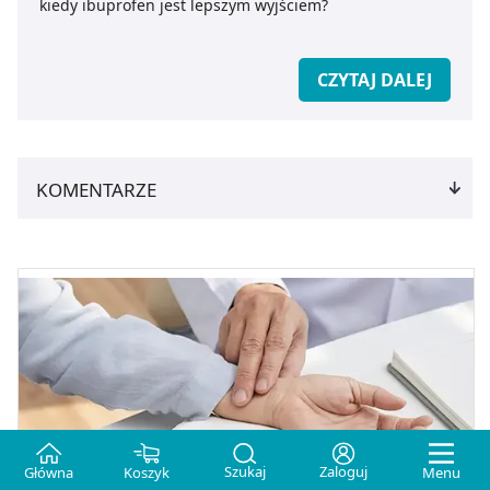
kiedy ibuprofen jest lepszym wyjściem?
CZYTAJ DALEJ
KOMENTARZE
Szukaj
Zaloguj
Główna
Koszyk
Menu