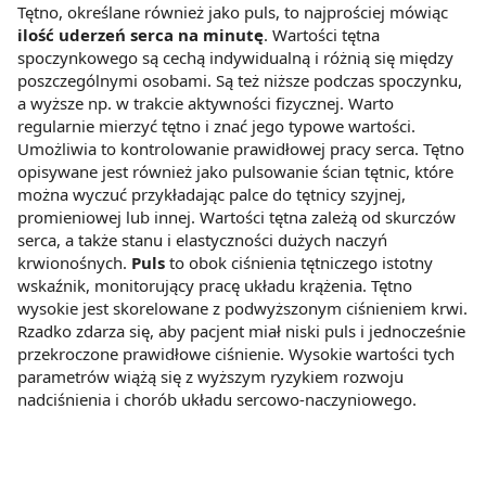
Tętno, określane również jako puls, to najprościej mówiąc
ilość uderzeń serca na minutę
. Wartości tętna
spoczynkowego są cechą indywidualną i różnią się między
poszczególnymi osobami. Są też niższe podczas spoczynku,
a wyższe np. w trakcie aktywności fizycznej. Warto
regularnie mierzyć tętno i znać jego typowe wartości.
Umożliwia to kontrolowanie prawidłowej pracy serca. Tętno
opisywane jest również jako pulsowanie ścian tętnic, które
można wyczuć przykładając palce do tętnicy szyjnej,
promieniowej lub innej. Wartości tętna zależą od skurczów
serca, a także stanu i elastyczności dużych naczyń
krwionośnych.
Puls
to obok ciśnienia tętniczego istotny
wskaźnik, monitorujący pracę układu krążenia. Tętno
wysokie jest skorelowane z podwyższonym ciśnieniem krwi.
Rzadko zdarza się, aby pacjent miał niski puls i jednocześnie
przekroczone prawidłowe ciśnienie. Wysokie wartości tych
parametrów wiążą się z wyższym ryzykiem rozwoju
nadciśnienia i chorób układu sercowo-naczyniowego.