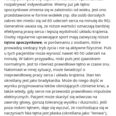
rozpatrywać indywidualnie. Wiemy już jak tętno
spoczynkowe zmienia się w zależności od wieku. Jest ono
przedstawione w formie widełek (np. dla osób dorosłych
zakres ten mieści się od 60 uderzeń serca na minutę do 90).
Generalnie uważa się, że niższe wartości oznaczają bardziej
efektywną pracę serca i lepszą wydolność układu krążenia.
Osoby regularnie uprawiające sport mają zazwyczaj niższe
tętno spoczynkowe
, w porównaniu z osobami, które
prowadzą siedzący tryb życia i nie są aktywne fizycznie. Puls
u tych pacjentów może wynosić nawet 40-50 uderzeń na
minutę. W takim przypadku, niski puls jest zjawiskiem
normalnym. Jest to również prawidłowe tętno w czasie snu.
Natomiast w innej sytuacji, może świadczyć o
nieprawidłowej pracy serca i układu krążenia. Stan ten
określany jest jako bradykardia. Może do niego dojść w
wyniku przyjmowania leków obniżających ciśnienie krwi, a
także wtedy, gdy serce nie przewodzi prawidłowo impulsów
elektrycznych. Pacjent może skarżyć się wówczas na
zawroty głowy, gorszą tolerancję wysiłku i duszności. Jeśli
poza niskim tętnem, daje się wyczuć, że rozchodząca się w
naczyniach fala tętna jest płaska (określana jako "leniwa"),