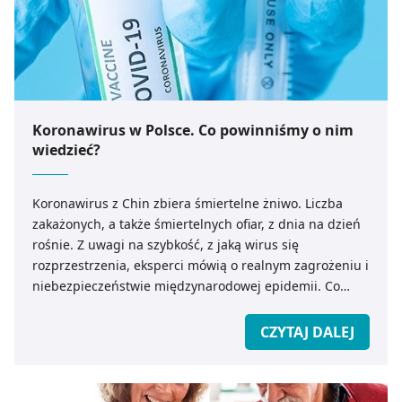
Koronawirus w Polsce. Co powinniśmy o nim
wiedzieć?
Koronawirus z Chin zbiera śmiertelne żniwo. Liczba
zakażonych, a także śmiertelnych ofiar, z dnia na dzień
rośnie. Z uwagi na szybkość, z jaką wirus się
rozprzestrzenia, eksperci mówią o realnym zagrożeniu i
niebezpieczeństwie międzynarodowej epidemii. Co
powinniśmy wiedzieć o koronawirusie z Chin? Jak
zapobiec ewentualnemu zakażeniu?
CZYTAJ DALEJ