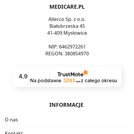
MEDICARE.PL
Allecco Sp. z o.o.
Białobrzeska 45
41-409 Mysłowice
NIP: 6462972261
REGON: 380854970
4.9
Na podstawie
3243
z całego okresu
opinii
INFORMACJE
O nas
Kontakt