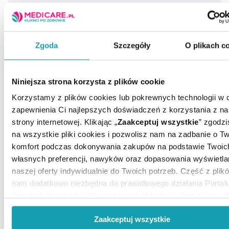
ARTYKUŁY
MOŻE CI SIĘ PRZYDAĆ
Zgoda
Szczegóły
O plikach c
Opinie o produkcie
Niniejsza strona korzysta z plików cookie
Wszystkie opinie są zweryfikowane
Korzystamy z plików cookies lub pokrewnych technologii w 
zapewnienia Ci najlepszych doświadczeń z korzystania z na
5.00
strony internetowej. Klikając „
Zaakceptuj wszystkie
” zgodzi
na wszystkie pliki cookies i pozwolisz nam na zadbanie o Tw
komfort podczas dokonywania zakupów na podstawie Twoic
własnych preferencji, nawyków oraz dopasowania wyświetla
naszej oferty indywidualnie do Twoich potrzeb. Część z plikó
1 opinia klientów zebranych i zweryfikowanych
nam dodatkowo niezbędna do prawidłowego działania Portal
jego funkcjonalności. W zależności od funkcji, dane o tym ja
Jak zbieramy opinie?
korzystasz z naszej witryny będą również przekazywane do
Zaakceptuj wszystkie
naszych Partnerów marketingowych i analitycznych.