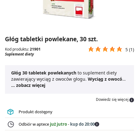
Głóg tabletki powlekane, 30 szt.
Kod produktu:
21901
5 (1)
Suplement diety
Głóg 30 tabletek powlekanych
to suplement diety
zawierający wyciąg z owoców głogu.
Wyciąg z owoców
głogu
... zobacz więcej
jest jego głównym składnikiem.
Głóg 30 tabletek
powlekanych
jest dostępny w postaci tabletek
powlekanych, co ułatwia wygodną suplementację.
Dowiedz się więcej
Produkt dostępny
Odbiór w aptece
już jutro
-
kup do 20:00