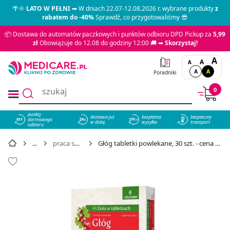
🌴🌞
LATO W PEŁNI
➡ W dniach 22.07-12.08.2026 r. wybrane produkty
z
rabatem do -40%
Sprawdź, co przygotowaliśmy 😎
📦 Dostawa do automatów paczkowych i punktów odbioru DPD Pickup za
5,99
zł
Obowiązuje do 12.08 do godziny 12:00 🚚 ➡
Skorzystaj!
A
A
A
A
A
Poradniki
0
punkty
dostawa już
bezpłatna
bezpieczny
darmowego
857
w dobę
wysyłka
transport
odbioru
praca serca
Głóg tabletki powlekane, 30 szt. - cena 12,49 zł