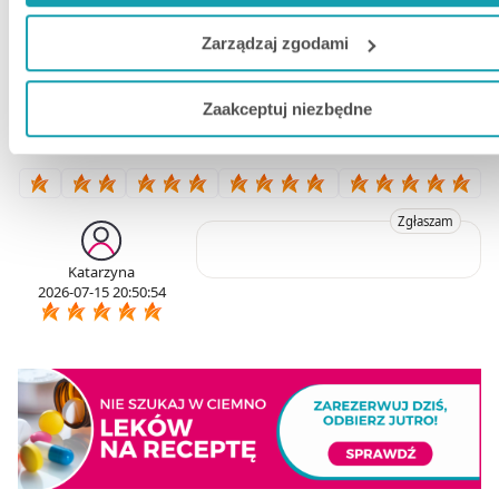
5
100.00%
4
0%
Jeżeli chcesz dostosować swoją zgodę i wybrać tylko niektó
Zarządzaj zgodami
3
0%
dodatkowe funkcje, z którymi wiąże się zbieranie danych o T
2
0%
aktywności dokonaj preferowanych przez Ciebie wyborów i kl
1
0%
Zaakceptuj niezbędne
„
Zarządzaj
zgodami
”.
Możesz również kliknąć „
Zaakceptuj niezbędne
”, co będzie
oznaczało, że nie wyrażasz zgody na pozyskiwanie od Cieb
danych, które nie są niezbędne dla funkcjonowania Strony. 
Zgłaszam
się to jednak wiązało z brakiem dostępu do wszystkich
Katarzyna
funkcjonalności Strony.
2026-07-15 20:50:54