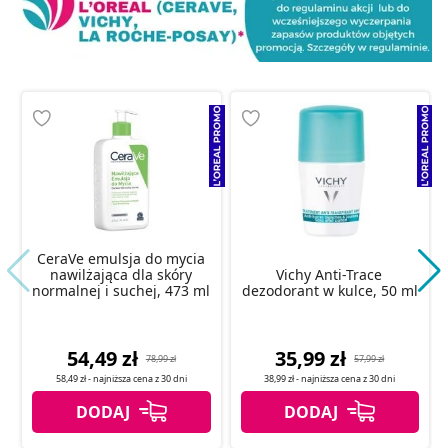
CeraVe emulsja do mycia
nawilżająca dla skóry
Vichy Anti-Trace
normalnej i suchej, 473 ml
dezodorant w kulce, 50 ml
54,49 zł
35,99 zł
78,99 zł
57,99 zł
58,49 zł
- najniższa cena z
30 dni
38,99 zł
- najniższa cena z
30 dni