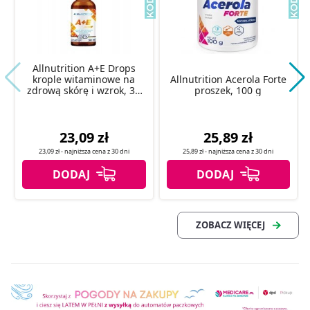
Allnutrition A+E Drops
krople witaminowe na
Allnutrition Acerola Forte
zdrową skórę i wzrok, 30
proszek, 100 g
ml
23,09 zł
25,89 zł
23,09 zł
- najniższa cena z
30 dni
25,89 zł
- najniższa cena z
30 dni