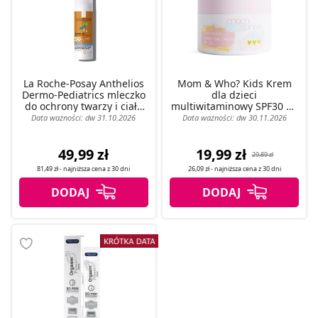
pozyskiwanie od Ciebie danych, które nie są niezbędne
dla funkcjonowania Strony. Będzie się to jednak wiązało
z brakiem dostępu do wszystkich funkcjonalności
Strony.
La Roche-Posay Anthelios
Mom & Who? Kids Krem
Dermo-Pediatrics mleczko
dla dzieci
do ochrony twarzy i ciała
multiwitaminowy SPF30 50
SPF50, 50 ml
ml
Data ważności: dw 31.10.2026
Data ważności: dw 30.11.2026
49,99 zł
19,99 zł
29,89 zł
81,49 zł
- najniższa cena z
30 dni
26,09 zł
- najniższa cena z
30 dni