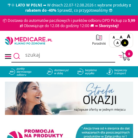
🌴🌞
LATO W PEŁNI
➡ W dniach 22.07-12.08.2026 r. wybrane produkty
z
rabatem do -40%
Sprawdź, co przygotowaliśmy 😎
📦 Dostawa do automatów paczkowych i punktów odbioru DPD Pickup za
5,99
zł
Obowiązuje do 12.08 do godziny 12:00 🚚 ➡
Skorzystaj!
A
A
A
A
A
Poradniki
0
punkty
dostawa już
bezpłatna
bezpieczny
darmowego
858
w dobę
wysyłka
transport
odbioru