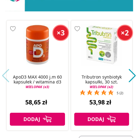
×3
×2
ApoD3 MAX 4000 j.m 60
Tributron synbiotyk
kapsułek / witamina d3
kapsułki, 30 szt.
WIELOPAK (x3)
WIELOPAK (x2)
5 (2)
58,65 zł
53,98 zł