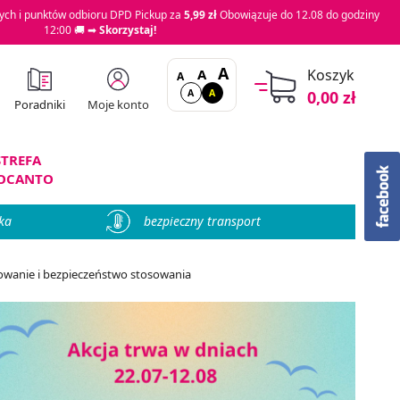
ch i punktów odbioru DPD Pickup za
5,99 zł
Obowiązuje do 12.08 do godziny
12:00 🚚 ➡
Skorzystaj!
A
A
Koszyk
A
A
A
0,00 zł
Moje konto
Poradniki
STREFA
OCANTO
ka
bezpieczny transport
kowanie i bezpieczeństwo stosowania