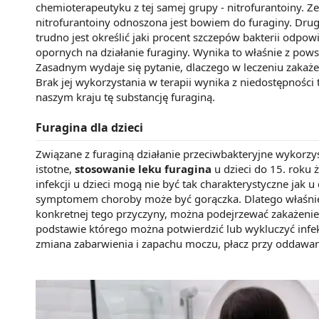
chemioterapeutyku z tej samej grupy - nitrofurantoiny.
nitrofurantoiny odnoszona jest bowiem do furaginy. Drugą
trudno jest określić jaki procent szczepów bakterii odpo
opornych na działanie furaginy. Wynika to właśnie z pows
Zasadnym wydaje się pytanie, dlaczego w leczeniu zakaż
Brak jej wykorzystania w terapii wynika z niedostępności 
naszym kraju tę substancję furaginą.
Furagina dla dzieci
Związane z furaginą działanie przeciwbakteryjne wykorzy
istotne,
stosowanie leku furagina
u dzieci do 15. roku 
infekcji u dzieci mogą nie być tak charakterystyczne jak
symptomem choroby może być gorączka. Dlatego właśnie, j
konkretnej tego przyczyny, można podejrzewać zakażeni
podstawie którego można potwierdzić lub wykluczyć infekcj
zmiana zabarwienia i zapachu moczu, płacz przy oddawan