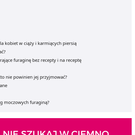
 kobiet w ciąży i karmiących piersią
ać?
ające furaginę bez recepty i na receptę
to nie powinien jej przyjmować?
dane
róg moczowych furaginą?