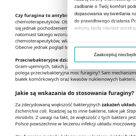
zadbanie o Twój komfort po
dopasowania wyświetlania na
Czy furagina to antybiotyk?
Zgodnie z podziałem tradyc
do prawidłowego działania Po
chemioterapeutyków. Obie grupy leków (antybiotyki i che
się jednak pochodzeniem. Antybiotyki mają swój natural
witryny będą również przek
natomiast takiego wzorca nie posiadają - wytworzone zos
chemioterapeutyków, właśnie ze względu na pochodzenie, 
Jeżeli chcesz dostosować swo
Obecnie jednak pogląd ten nie jest aktualny. W języku p
Twojej aktywności dokonaj pr
Zaakceptuj niezbęd
Przeciwbakteryjne działanie furaginy
jest dość szerok
Możesz również kliknąć „
Zaa
Gram-ujemnych, takich jak
Escherichia
,
Enterobacter
, jak 
Ciebie danych, które nie są 
polega przeciwbakteryjna moc furaginy? Sam mechanizm 
białek komórkowych oraz kwasów nukleinowych bakterii.
wszystkich funkcjonalności 
Jakie są wskazania do stosowania furaginy?
Za zdecydowaną większość bakteryjnych
zakażeń ukła
Escherichia coli
. Rzadziej są to inne bakterie, takie jak
Stap
mirabilis
. Z uwagi na fakt, że większość z tych bakterii je
Polsce powszechnie w leczeniu infekcji układu moczoweg