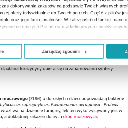
dczas dokonywania zakupów na podstawie Twoich własnych pref
szej oferty indywidualnie do Twoich potrzeb. Część z plików j
yjnym, furazydyna nie jest zaliczana do antybiotyków, lecz do
rtalu oraz jego funkcjonalności. W zależności od funkcji, dane 
mioterapeutyki) wykazują działanie przeciwbakteryjne. Różnią
ny odpowiednik, wzorzec w przyrodzie. Chemioterapeutyki
azywane do naszych Partnerów marketingowych i analitycznych.
tały sztucznie. Dawniej uważano, że stosowanie
wiąże się z niższym ryzykiem rozwoju oporności bakterii.
ją zgodę i wybrać tylko niektóre dodatkowe funkcje, z którymi
otocznym chemioterapeutyki są często określane antybiotykami.
eferowanych przez Ciebie wyborów i kliknij „
Zarządzaj
zgodam
ne
Zarządzaj zgodami
Z
ie. Substancja ta jest skuteczna zarówno wobec wielu bakterii
kceptuj niezbędne
”, co będzie oznaczało, że nie wyrażasz zg
i
Gramm-dodatnich
, np.
Enterococcus, Staphylococcus
. Na czym
niezbędne dla funkcjonowania Strony. Będzie się to jednak wiąza
działania furazydyny opiera się na zahamowaniu syntezy
Strony.
du moczowego
(ZUM) u dorosłych i dzieci odpowiadają bakterie
hylococcus saprophyticus
,
Pseudomonas aeruginosa
i
Proteus
st wrażliwa na działanie furaginy, lek ten wykorzystywany jest w
o, a dokładniej zakażeń dolnych
dróg moczowych
.