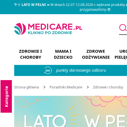
🌴🌞
LATO W PEŁNI
➡ W dniach 22.07-12.08.2026 r. wybrane produkty
przygotowaliśmy 😎
ZDROWIE I
MAMA I
ZDROWE
URO
CHOROBY
DZIECKO
ODŻYWIANIE
PIEL
punkty darmowego odbioru
858
Strona główna
Poradniki Medicare
Zdrowie i choroby
Kategorie