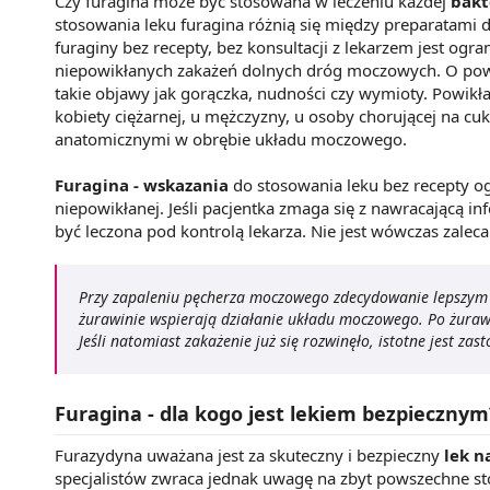
Czy furagina może być stosowana w leczeniu każdej
bakt
stosowania leku furagina różnią się między preparatami 
furaginy bez recepty, bez konsultacji z lekarzem jest ogra
niepowikłanych zakażeń dolnych dróg moczowych. O pow
takie objawy jak gorączka, nudności czy wymioty. Powikła
kobiety ciężarnej, u mężczyzny, u osoby chorującej na c
anatomicznymi w obrębie układu moczowego.
Furagina - wskazania
do stosowania leku bez recepty ogr
niepowikłanej. Jeśli pacjentka zmaga się z nawracającą inf
być leczona pod kontrolą lekarza. Nie jest wówczas zalec
Przy zapaleniu pęcherza moczowego zdecydowanie lepszym w
żurawinie wspierają działanie układu moczowego. Po żurawin
Jeśli natomiast zakażenie już się rozwinęło, istotne jest za
Furagina - dla kogo jest lekiem bezpiecznym
Furazydyna uważana jest za skuteczny i bezpieczny
lek n
specjalistów zwraca jednak uwagę na zbyt powszechne sto