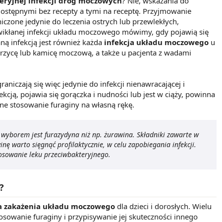
eryjnej infekcji dróg moczowych
? Nie, wskazania do
dostępnymi bez recepty a tymi na receptę. Przyjmowanie
niczone jedynie do leczenia ostrych lub przewlekłych,
ikłanej infekcji układu moczowego mówimy, gdy pojawią się
ną infekcją jest również każda
infekcja układu moczowego
u
ukrzycę lub kamicę moczową, a także u pacjenta z wadami
aniczają się więc jedynie do infekcji nienawracającej i
ekcją, pojawia się gorączka i nudności lub jest w ciąży, powinna
ane stosowanie furaginy na własną rękę.
yborem jest furazydyna niż np. żurawina. Składniki zawarte w
ę warto sięgnąć profilaktycznie, w celu zapobiegania infekcji.
stosowanie leku przeciwbakteryjnego.
?
a zakażenia układu moczowego
dla dzieci i dorosłych. Wielu
sowanie furaginy i przypisywanie jej skuteczności innego