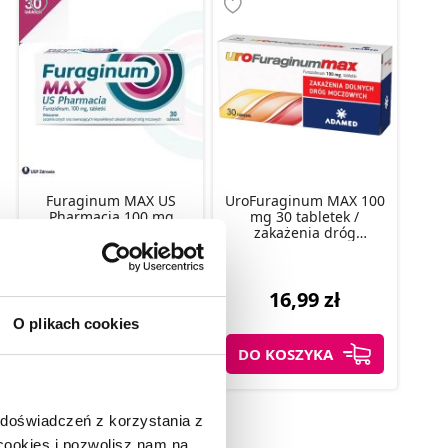
Furaginum MAX US
UroFuraginum MAX 100
Pharmacia 100 mg
mg 30 tabletek /
tabletki na zakażenia
zakażenia dróg
dróg moczowych, 30 szt.
moczowych
18,99 zł
16,99 zł
O plikach cookies
DO KOSZYKA
DO KOSZYKA
 doświadczeń z korzystania z
 cookies i pozwolisz nam na