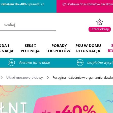
z rabatem do -40%
Sprawdź, co
📦 Dostawa do automatów paczkowy
Strefa okazji
DA I
SEKS I
PORADY
PKU W DOMU
BI
ĘGNACJA
POTENCJA
EKSPERTÓW
REFUNDACJA
dostawa już w dobę
bezpłatna wysył
Układ moczowo-płciowy
Furagina - działanie w organizmie, daw