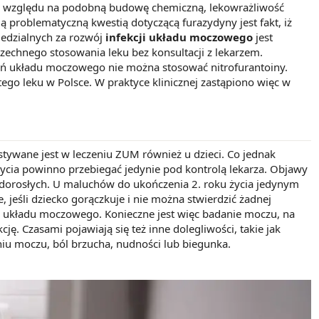
 Ze względu na podobną budowę chemiczną, lekowrażliwość
 problematyczną kwestią dotyczącą furazydyny jest fakt, iż
wiedzialnych za rozwój
infekcji układu moczowego
jest
zechnego stosowania leku bez konsultacji z lekarzem.
eń układu moczowego nie można stosować nitrofurantoiny.
tego leku w Polsce. W praktyce klinicznej zastąpiono więc w
stywane jest w leczeniu ZUM również u dzieci. Co jednak
życia powinno przebiegać jedynie pod kontrolą lekarza. Objawy
 u dorosłych. U maluchów do ukończenia 2. roku życia jedynym
eśli dziecko gorączkuje i nie można stwierdzić żadnej
e układu moczowego. Konieczne jest więc badanie moczu, na
ę. Czasami pojawiają się też inne dolegliwości, takie jak
iu moczu, ból brzucha, nudności lub biegunka.