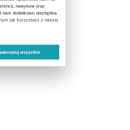
erencji, nawyków oraz
est nam dodatkowo niezbędna
o tym jak korzystasz z naszej
 wiąże się zbieranie danych o
i
”.
aakceptuj wszystkie
ody na pozyskiwanie od
ło z brakiem dostępu do