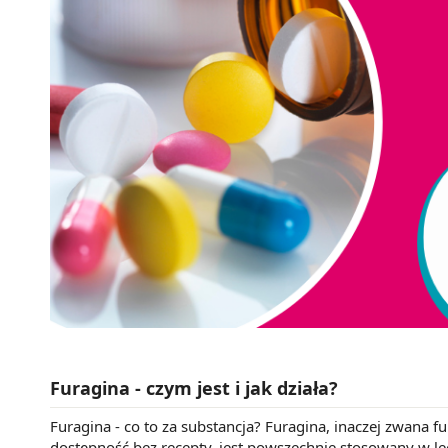
Furagina - czym jest i jak działa?
Furagina - co to za substancja? Furagina, inaczej zwana f
dostępność bez recepty, jest powszechnie stosowany w l