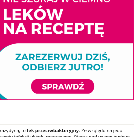
urazydyną, to
lek przeciwbakteryjny
. Ze względu na jego
eczeniu infekcji układu moczowego. Biorąc pod uwagę budowę