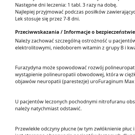
Następne dni leczenia: 1 tabl. 3 razy na dobę.
Najlepiej przyjmować podczas posiłków zawierającyc
Lek stosuje się przez 7-8 dni.
Przeciwwskazania / Informacje o bezpieczeństwie
Należy zachować szczególną ostrożność u pacjentów
elektrolitowymi, niedoborem witamin z grupy B i kw
Furazydyna może spowodować rozwój polineuropatii
wystąpienie polineuropatii obwodowej, która w cięż
objawów neuropatii (parestezje) uroFuraginum Max 
U pacjentów leczonych pochodnymi nitrofuranu obser
należy natychmiast odstawić.
Przewlekłe odczyny płucne (w tym zwłóknienie płuc