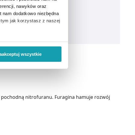
erencji, nawyków oraz
est nam dodatkowo niezbędna
o tym jak korzystasz z naszej
 wiąże się zbieranie danych o
i
”.
aakceptuj wszystkie
ody na pozyskiwanie od
ło z brakiem dostępu do
st pochodną nitrofuranu. Furagina hamuje rozwój