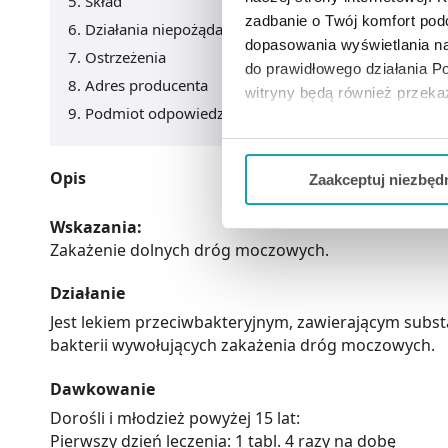
Skład
zadbanie o Twój komfort po
Działania niepożądane
dopasowania wyświetlania na
Ostrzeżenia
do prawidłowego działania Po
Adres producenta
witryny będą również przek
Podmiot odpowiedzialny
Jeżeli chcesz dostosować swo
Twojej aktywności dokonaj pr
Opis
Zaakceptuj niezbęd
Możesz również kliknąć „
Zaa
Wskazania:
Ciebie danych, które nie są 
Zakażenie dolnych dróg moczowych.
wszystkich funkcjonalności 
Działanie
Jest lekiem przeciwbakteryjnym, zawierającym subst
bakterii wywołujących zakażenia dróg moczowych.
Dawkowanie
Dorośli i młodzież powyżej 15 lat:
Pierwszy dzień leczenia: 1 tabl. 4 razy na dobę