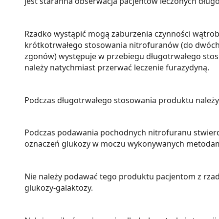
jest staranna obserwacja pacjentów leczonych długo
Rzadko wystąpić mogą zaburzenia czynności wątroby,
krótkotrwałego stosowania nitrofuranów (do dwóch
zgonów) występuje w przebiegu długotrwałego stoso
należy natychmiast przerwać leczenie furazydyną.
Podczas długotrwałego stosowania produktu należy 
Podczas podawania pochodnych nitrofuranu stwierdz
oznaczeń glukozy w moczu wykonywanych metodami
Nie należy podawać tego produktu pacjentom z rzadk
glukozy-galaktozy.