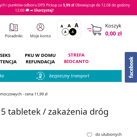
ch i punktów odbioru DPD Pickup za
5,99 zł
Obowiązuje do 12.08 do godziny
12:00 🚚 ➡
Skorzystaj!
A
A
Koszyk
A
A
A
0,00 zł
Moje konto
Poradniki
STREFA
SEKS
PKU W DOMU
BIOCANTO
TENCJA
REFUNDACJA
ka
bezpieczny transport
moczowych - cena 11,99 zł
 tabletek / zakażenia dróg
do ulubionych