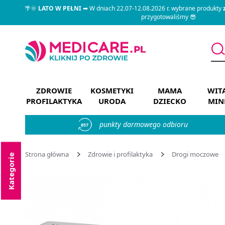
🌴🌞
LATO W PEŁNI
➡ W dniach 22.07-12.08.2026 r. wybrane produkty
przygotowaliśmy 😎
ZDROWIE
KOSMETYKI
MAMA
WIT
PROFILAKTYKA
URODA
DZIECKO
MIN
punkty darmowego odbioru
857
Strona główna
Zdrowie i profilaktyka
Drogi moczowe
Kategorie