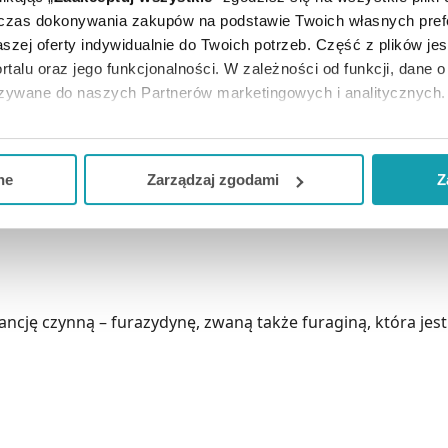
dczas dokonywania zakupów na podstawie Twoich własnych pref
szej oferty indywidualnie do Twoich potrzeb. Część z plików j
rtalu oraz jego funkcjonalności. W zależności od funkcji, dane 
azywane do naszych Partnerów marketingowych i analitycznych.
ją zgodę i wybrać tylko niektóre dodatkowe funkcje, z którymi
eferowanych przez Ciebie wyborów i kliknij „
Zarządzaj
zgodam
ne
Zarządzaj zgodami
Z
kceptuj niezbędne
”, co będzie oznaczało, że nie wyrażasz zg
niezbędne dla funkcjonowania Strony. Będzie się to jednak wiąza
Strony.
ancję czynną – furazydynę, zwaną także furaginą, która je