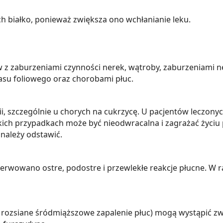
h białko, ponieważ zwiększa ono wchłanianie leku.
 z zaburzeniami czynności nerek, wątroby, zaburzeniami n
asu foliowego oraz chorobami płuc.
, szczególnie u chorych na cukrzycę. U pacjentów leczo
kich przypadkach może być nieodwracalna i zagrażać życiu 
należy odstawić.
wowano ostre, podostre i przewlekłe reakcje płucne. W ra
 i rozsiane śródmiąższowe zapalenie płuc) mogą wystąpić 