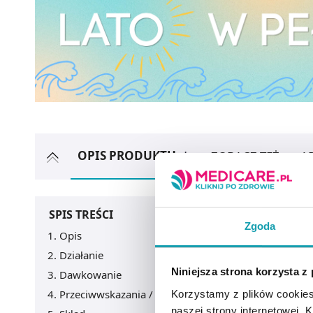
OPIS PRODUKTU
ZOBACZ TEŻ
A
SPIS TREŚCI
Zgoda
Opis
Działanie
Niniejsza strona korzysta z
Dawkowanie
Przeciwwskazania / Informacje o bezpieczeństwie
Korzystamy z plików cookies
naszej strony internetowej. Kl