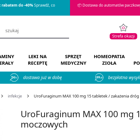
z rabatem do -40%
Sprawdź, co
📦 Dostawa do automatów paczkowy
Strefa okazji
AMINY
LEKI NA
SPRZĘT
HOMEOPATIA
ERAŁY
RECEPTĘ
MEDYCZNY
ZIOŁA
PO
dostawa już w dobę
bezpłatna wysył
infekcje
UroFuraginum MAX 100 mg 15 tabletek / zakażenia dróg 
UroFuraginum MAX 100 mg 15
moczowych