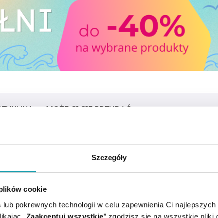
RTYKUŁY
MOŻE CI SIĘ PRZYDAĆ
Szczegóły
 plików cookie
 lub pokrewnych technologii w celu zapewnienia Ci najlepszych
ikając „
Zaakceptuj wszystkie
” zgodzisz się na wszystkie pliki