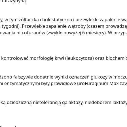
 furazydyną.
 w tym żółtaczka cholestatyczna i przewlekłe zapalenie wą
 tygodni). Przewlekłe zapalenie wątroby (czasem prowadz
wania nitrofuranów (zwykle powyżej 6 miesięcy). W przyp
kontrolować morfologię krwi (leukocytoza) oraz biochemic
ono fałszywie dodatnie wyniki oznaczeń glukozy w moczu 
 enzymatycznymi były prawidłowe uroFuraginum Max zawi
ą dziedziczną nietolerancją galaktozy, niedoborem laktazy