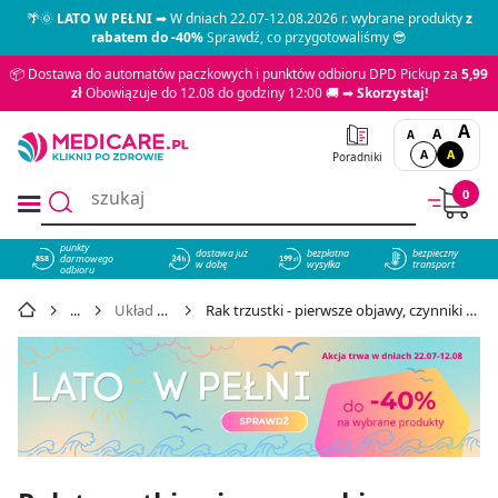
🌴🌞
LATO W PEŁNI
➡ W dniach 22.07-12.08.2026 r. wybrane produkty
z
rabatem do -40%
Sprawdź, co przygotowaliśmy 😎
📦 Dostawa do automatów paczkowych i punktów odbioru DPD Pickup za
5,99
zł
Obowiązuje do 12.08 do godziny 12:00 🚚 ➡
Skorzystaj!
A
A
A
A
A
Poradniki
0
punkty
dostawa już
bezpłatna
bezpieczny
darmowego
858
w dobę
wysyłka
transport
odbioru
Układ pokarmowy
Rak trzustki - pierwsze objawy, czynniki ryzyka, leczenie. Jakie są rokowania?