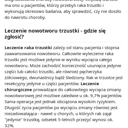
ma ono u pacjentów, którzy przebyli raka trzustki i
wykonują okresowo badania, aby sprawdzić, czy nie doszło
do nawrotu choroby.
Leczenie nowotworu trzustki - gdzie się
zgłosić?
Leczenie raka trzustki
zależy od stanu pacjenta i stopnia
zaawansowania nowotworu. Całkowite wyleczenie raka
trzustki jest możliwe jedynie w wyniku wycięcia całego
nowotworu. Może zachodzić konieczność usunięcia jedynie
części lub całości trzustki, ale również pęcherzyka
żółciowego, dwunastnicy bądź śledziony. Rak w trzustce jest
resekcyjny jedynie u części pacjentów.
Leczenie
chirurgiczne
prowadzące do całkowitego wycięcia zmiany
nowotworowej jest możliwe zaledwie u ok. 9,7% pacjentów.
Sama operacja jest jednak obciążona wysokim ryzykiem.
Długość życia pacjentów po wycięciu zmiany również jest
niezadowalająca - nawet u chorych, u których rak zajął
"jedynie" trzustkę, odsetek 5-letnich przeżyć wynosi ok.
32%.