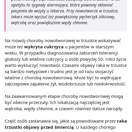
apetytu to sygnały alarmujące, które powinny skłaniać
pacjenta do wizyty u lekarza. Przy nowotworze w trzustce,
lekarz może wyczuć też powiększony pęcherzyk żółciowy,
wątrobę oraz powiększone węzły chłonne.
Na rozwój choroby nowotworowej w trzustce wskazywać
może też
wykryta cukrzyca
u pacjentów w starszym
wieku. W przypadku diagnozowania zaburzeń tolerancji
glukozy lub właśnie cukrzycy u osób powyżej 50. roku życia
warto wykluczyć nowotwór. Czasami objawy raka w trzustce
są bardzo nietypowe i trudno jest je od razu skojarzyć
właśnie z chorobą nowotworową. Może być to wędrujące
zakrzepowe zapalenie żył, wodobrzusze lub niedokrwistość.
Na zaawansowanym etapie choroby nowotworowej mogą
być obecne przerzuty. Ich lokalizacją najczęściej jest
wątroba, węzły chłonne, a czasem również dalsze narządy.
Część osób zastanawia się, jakie są powodowane przez
raka
trzustki objawy przed śmiercią
. U każdego chorego