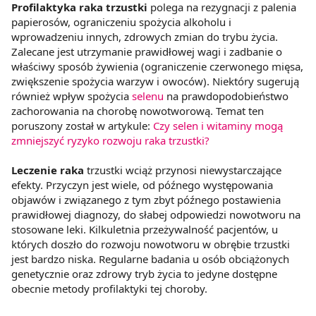
Profilaktyka raka trzustki
polega na rezygnacji z palenia
papierosów, ograniczeniu spożycia alkoholu i
wprowadzeniu innych, zdrowych zmian do trybu życia.
Zalecane jest utrzymanie prawidłowej wagi i zadbanie o
właściwy sposób żywienia (ograniczenie czerwonego mięsa,
zwiększenie spożycia warzyw i owoców). Niektóry sugerują
również wpływ spożycia
selenu
na prawdopodobieństwo
zachorowania na chorobę nowotworową. Temat ten
poruszony został w artykule:
Czy selen i witaminy mogą
zmniejszyć ryzyko rozwoju raka trzustki?
Leczenie raka
trzustki wciąż przynosi niewystarczające
efekty. Przyczyn jest wiele, od późnego występowania
objawów i związanego z tym zbyt późnego postawienia
prawidłowej diagnozy, do słabej odpowiedzi nowotworu na
stosowane leki. Kilkuletnia przeżywalność pacjentów, u
których doszło do rozwoju nowotworu w obrębie trzustki
jest bardzo niska. Regularne badania u osób obciążonych
genetycznie oraz zdrowy tryb życia to jedyne dostępne
obecnie metody profilaktyki tej choroby.