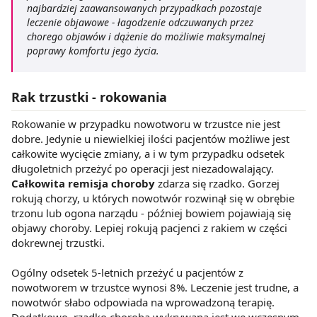
najbardziej zaawansowanych przypadkach pozostaje
z brakiem dostępu do wszystkich funkcjonalności
leczenie objawowe - łagodzenie odczuwanych przez
Strony.
chorego objawów i dążenie do możliwie maksymalnej
poprawy komfortu jego życia.
Rak trzustki - rokowania
Rokowanie w przypadku nowotworu w trzustce nie jest
dobre. Jedynie u niewielkiej ilości pacjentów możliwe jest
całkowite wycięcie zmiany, a i w tym przypadku odsetek
długoletnich przeżyć po operacji jest niezadowalający.
Całkowita remisja choroby
zdarza się rzadko. Gorzej
rokują chorzy, u których nowotwór rozwinął się w obrębie
trzonu lub ogona narządu - później bowiem pojawiają się
objawy choroby. Lepiej rokują pacjenci z rakiem w części
dokrewnej trzustki.
Ogólny odsetek 5-letnich przeżyć u pacjentów z
nowotworem w trzustce wynosi 8%. Leczenie jest trudne, a
nowotwór słabo odpowiada na wprowadzoną terapię.
Dodatkowo, rzadko choroba wykrywana jest we wczesnym