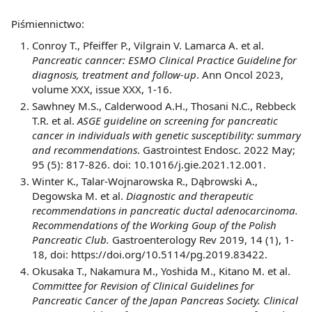
Piśmiennictwo:
Conroy T., Pfeiffer P., Vilgrain V. Lamarca A. et al.
Pancreatic canncer: ESMO Clinical Practice Guideline for
diagnosis, treatment and follow-up
. Ann Oncol 2023,
volume XXX, issue XXX, 1-16.
Sawhney M.S., Calderwood A.H., Thosani N.C., Rebbeck
T.R. et al.
ASGE guideline on screening for pancreatic
cancer in individuals with genetic susceptibility: summary
and recommendations
. Gastrointest Endosc. 2022 May;
95 (5): 817-826. doi: 10.1016/j.gie.2021.12.001.
Winter K., Talar-Wojnarowska R., Dąbrowski A.,
Degowska M. et al.
Diagnostic and therapeutic
recommendations in pancreatic ductal adenocarcinoma.
Recommendations of the Working Goup of the Polish
Pancreatic Club.
Gastroenterology Rev 2019, 14 (1), 1-
18, doi: https://doi.org/10.5114/pg.2019.83422.
Okusaka T., Nakamura M., Yoshida M., Kitano M. et al.
Committee for Revision of Clinical Guidelines for
Pancreatic Cancer of the Japan Pancreas Society. Clinical