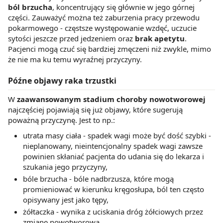
ból brzucha
, koncentrujący się głównie w jego górnej
części. Zauważyć można też zaburzenia pracy przewodu
pokarmowego - częstsze występowanie wzdęć, uczucie
sytości jeszcze przed jedzeniem oraz
brak apetytu
.
Pacjenci mogą czuć się bardziej zmęczeni niż zwykle, mimo
że nie ma ku temu wyraźnej przyczyny.
Późne objawy raka trzustki
W
zaawansowanym stadium choroby nowotworowej
najczęściej pojawiają się już objawy, które sugerują
poważną przyczynę. Jest to np.:
utrata masy ciała - spadek wagi może być dość szybki -
nieplanowany, nieintencjonalny spadek wagi zawsze
powinien skłaniać pacjenta do udania się do lekarza i
szukania jego przyczyny,
bóle brzucha - bóle nadbrzusza, które mogą
promieniować w kierunku kręgosłupa, ból ten często
opisywany jest jako tępy,
żółtaczka - wynika z uciskania dróg żółciowych przez
zmianę nowotworową,