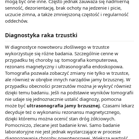
mogą być one inne. Często jednak zauważa się nadmierną
senność, dezorientację, brak ochoty na jedzenie i picie,
uczucie zimna, a także zmniejszoną częstość i regularność
oddechów.
Diagnostyka raka trzustki
W diagnostyce nowotworu złośliwego w trzustce
wykorzystuje się różne badania. Szczególnie cenne w
przypadku tej choroby są: tomografia komputerowa,
rezonans magnetyczny i ultrasonografia endoskopowa.
Tomografia pozwala zobaczyć zmiany nie tylko w trzustce,
ale również w obrębie innych narządów jamy brzusznej. W
przypadku obecności przerzutów można je wykryć również
dzięki temu badaniu. Jeśli na podstawie wyników tomografii
nie udaje się jednoznacznie ustalić diagnozy, pomocna
może być
ultrasonografia jamy brzusznej
. Czasami lekarz
decyduje też o wykonaniu rezonansu magnetycznego,
dzięki któremu można ocenić stan dróg żółciowych.
Pomocniczo, zlecane jest badanie krwi. Samo badanie
laboratoryjne nie jest jednak wystarczające w procesie
diagnozowania choroby nowotworowej. Większą wartość