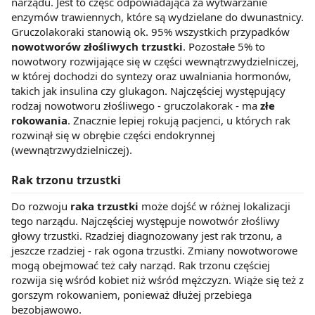
narządu. Jest to część odpowiadająca za wytwarzanie
enzymów trawiennych, które są wydzielane do dwunastnicy.
Gruczolakoraki stanowią ok. 95% wszystkich przypadków
nowotworów złośliwych trzustki
. Pozostałe 5% to
nowotwory rozwijające się w części wewnątrzwydzielniczej,
w której dochodzi do syntezy oraz uwalniania hormonów,
takich jak insulina czy glukagon. Najczęściej występujący
rodzaj nowotworu złośliwego - gruczolakorak - ma
złe
rokowania
. Znacznie lepiej rokują pacjenci, u których rak
rozwinął się w obrębie części endokrynnej
(wewnątrzwydzielniczej).
Rak trzonu trzustki
Do rozwoju
raka trzustki
może dojść w różnej lokalizacji
tego narządu. Najczęściej występuje nowotwór złośliwy
głowy trzustki. Rzadziej diagnozowany jest rak trzonu, a
jeszcze rzadziej - rak ogona trzustki. Zmiany nowotworowe
mogą obejmować też cały narząd. Rak trzonu częściej
rozwija się wśród kobiet niż wśród mężczyzn. Wiąże się też z
gorszym rokowaniem, ponieważ dłużej przebiega
bezobjawowo.