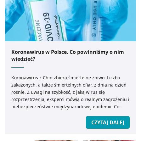
Koronawirus w Polsce. Co powinniśmy o nim
wiedzieć?
Koronawirus z Chin zbiera śmiertelne żniwo. Liczba
zakażonych, a także śmiertelnych ofiar, z dnia na dzień
rośnie. Z uwagi na szybkość, z jaką wirus się
rozprzestrzenia, eksperci mówią o realnym zagrożeniu i
niebezpieczeństwie międzynarodowej epidemii. Co
powinniśmy wiedzieć o koronawirusie z Chin? Jak
zapobiec ewentualnemu zakażeniu?
CZYTAJ DALEJ