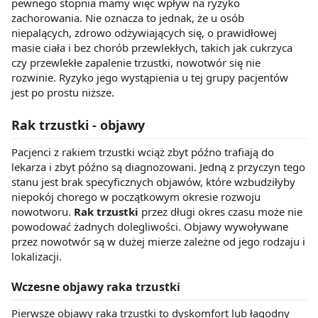
pewnego stopnia mamy więc wpływ na ryzyko
zachorowania. Nie oznacza to jednak, że u osób
niepalących, zdrowo odżywiających się, o prawidłowej
masie ciała i bez chorób przewlekłych, takich jak cukrzyca
czy przewlekłe zapalenie trzustki, nowotwór się nie
rozwinie. Ryzyko jego wystąpienia u tej grupy pacjentów
jest po prostu niższe.
Rak trzustki - objawy
Pacjenci z rakiem trzustki wciąż zbyt późno trafiają do
lekarza i zbyt późno są diagnozowani. Jedną z przyczyn tego
stanu jest brak specyficznych objawów, które wzbudziłyby
niepokój chorego w początkowym okresie rozwoju
nowotworu.
Rak trzustki
przez długi okres czasu może nie
powodować żadnych dolegliwości. Objawy wywoływane
przez nowotwór są w dużej mierze zależne od jego rodzaju i
lokalizacji.
Wczesne objawy raka trzustki
Pierwsze objawy raka trzustki to dyskomfort lub łagodny