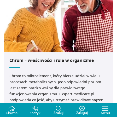
Chrom – właściwości i rola w organizmie
Chrom to mikroelement, który bierze udział w wielu
procesach metabolicznych. Jego odpowiedni poziom
jest zatem bardzo ważny dla prawidłowego
funkcjonowania organizmu. Ekspert medicare.pl
podpowiada co jeść, aby utrzymać prawidłowe stężenie
chromu we krwi.
Szukaj
Zaloguj
Główna
Koszyk
Menu
CZYTAJ DALEJ