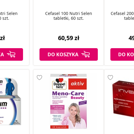
tri Selen
Cefasel 100 Nutri Selen
Cefasel 200
0 szt.
tabletki, 60 szt.
table
zł
60,59 zł
49
KA
DO KOSZYKA
DO KO