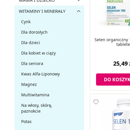
MAMA I DZIECKO
WITAMINY I MINERAŁY
Cynk
Dla dorosłych
Selen organiczny
Dla dzieci
tablet
Dla kobiet w ciąży
25,49 
Dla seniora
Kwas Alfa-Liponowy
DO KOSZY
Magnez
Multiwitamina
Na włosy, skórę,
paznokcie
Potas