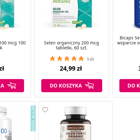
Bicaps Se
 100 mcg 100
Selen organiczny 200 mcg
wsparcie o
ek
tabletki, 60 szt.
5 (2)
zł
24,99 zł
KA
DO KOSZYKA
DO 