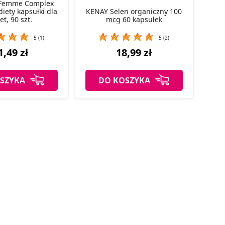
 Femme Complex
iety kapsułki dla
KENAY Selen organiczny 100
et, 90 szt.
mcg 60 kapsułek
5 (1)
5 (2)
1,49 zł
18,99 zł
SZYKA
DO KOSZYKA