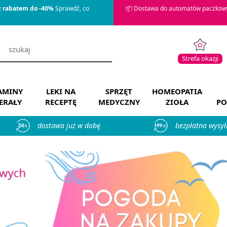
z rabatem do -40%
Sprawdź, co
📦 Dostawa do automatów paczkowy
Strefa okazji
AMINY
LEKI NA
SPRZĘT
HOMEOPATIA
ERAŁY
RECEPTĘ
MEDYCZNY
ZIOŁA
PO
dostawa już w dobę
bezpłatna wysył