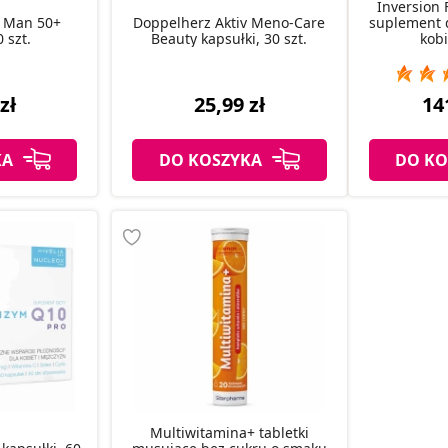
Inversion
r Man 50+
Doppelherz Aktiv Meno-Care
suplement d
0 szt.
Beauty kapsułki, 30 szt.
kobi
zł
25,99 zł
14
KA
DO KOSZYKA
DO KO
Multiwitamina+ tabletki