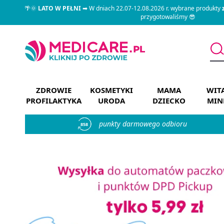
🌴🌞
LATO W PEŁNI
➡ W dniach 22.07-12.08.2026 r. wybrane produkty
przygotowaliśmy 😎
ZDROWIE
KOSMETYKI
MAMA
WIT
PROFILAKTYKA
URODA
DZIECKO
MIN
punkty darmowego odbioru
858