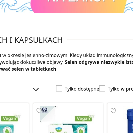
CH I KAPSUŁKACH
iu w okresie jesienno-zimowym. Kiedy układ immunologiczny
wywołując dokuczliwe objawy.
Selen odgrywa niezwykle ist
ywać selen w tabletkach
.
Tylko dostępne
Tylko w pr