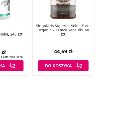
Singularis Superior Selen Forte
Organic 200 mcg kapsułki, 60
etki, 240 szt.
szt.
44,69 zł
 zł
a z
ostatnich
30 dni
KA
DO KOSZYKA