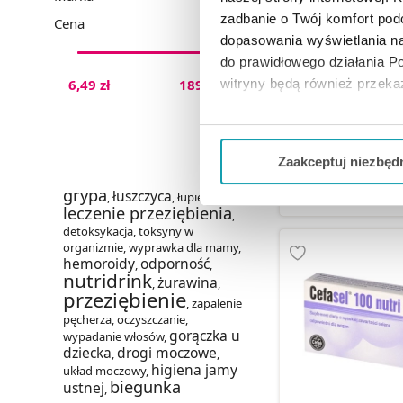
zadbanie o Twój komfort po
Cena
dopasowania wyświetlania na
do prawidłowego działania Po
Syrel kapsułki
witryny będą również przek
6,49 zł
189,89 zł
Jeżeli chcesz dostosować swo
34,99 
Twojej aktywności dokonaj pr
Zaakceptuj niezbęd
DO KOSZY
Możesz również kliknąć „
Zaa
grypa
łuszczyca
,
,
łupież
,
leczenie przeziębienia
Ciebie danych, które nie są 
,
detoksykacja
,
toksyny w
wszystkich funkcjonalności 
organizmie
,
wyprawka dla mamy
,
hemoroidy
odporność
,
,
nutridrink
żurawina
,
,
przeziębienie
,
zapalenie
pęcherza
,
oczyszczanie
,
gorączka u
wypadanie włosów
,
dziecka
drogi moczowe
,
,
higiena jamy
układ moczowy
,
biegunka
ustnej
,