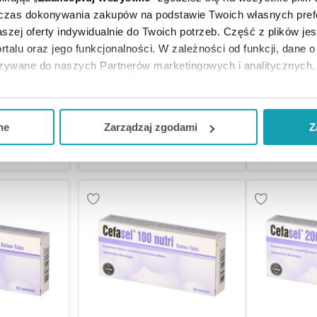
dczas dokonywania zakupów na podstawie Twoich własnych pref
szej oferty indywidualnie do Twoich potrzeb. Część z plików j
rtalu oraz jego funkcjonalności. W zależności od funkcji, dane 
, 30 szt.
Bio-Selen + Cynk 60 tabl.
Bio-Selen 
azywane do naszych Partnerów marketingowych i analitycznych.
ją zgodę i wybrać tylko niektóre dodatkowe funkcje, z którymi
zł
79,99 zł
48
eferowanych przez Ciebie wyborów i kliknij „
Zarządzaj
zgodam
ne
Zarządzaj zgodami
Z
KA
DO KOSZYKA
DO KO
kceptuj niezbędne
”, co będzie oznaczało, że nie wyrażasz zg
niezbędne dla funkcjonowania Strony. Będzie się to jednak wiąza
Strony.