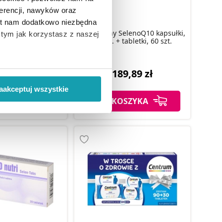
erencji, nawyków oraz
est nam dodatkowo niezbędna
Bioaktywny SelenoQ10 kapsułki,
o tym jak korzystasz z naszej
+ Cynk, 30 tabl.
60 szt. + tabletki, 60 szt.
 wiąże się zbieranie danych o
,49 zł
189,89 zł
i
”.
aakceptuj wszystkie
SZYKA
DO KOSZYKA
ody na pozyskiwanie od
ło z brakiem dostępu do