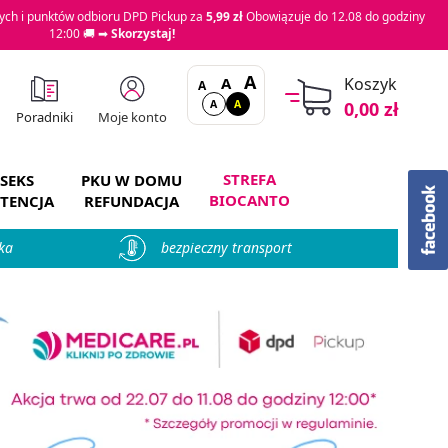
ch i punktów odbioru DPD Pickup za
5,99 zł
Obowiązuje do 12.08 do godziny
12:00 🚚 ➡
Skorzystaj!
A
A
Koszyk
A
A
A
0,00 zł
Moje konto
Poradniki
STREFA
SEKS
PKU W DOMU
BIOCANTO
TENCJA
REFUNDACJA
ka
bezpieczny transport