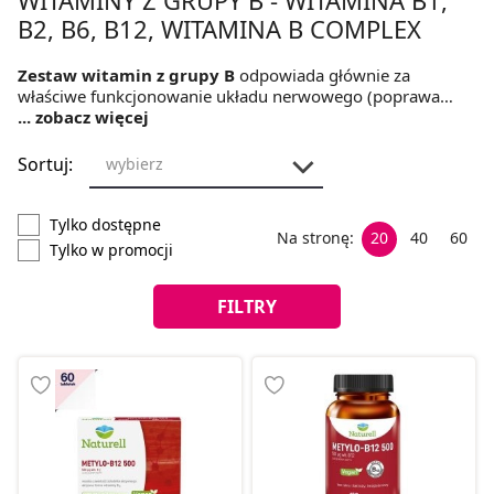
B2, B6, B12, WITAMINA B COMPLEX
Zestaw witamin z grupy B
odpowiada głównie za
właściwe funkcjonowanie układu nerwowego (poprawa
samopoczucia, złagodzenie napięć nerwowych), jednakże
... zobacz więcej
ich obszar działania nie ogranicza się tylko na zdrowiu
psychicznym. Każda witamina z grupy B osobno pełni swoje
Sortuj:
wybierz
role w naszych organizmach. Poniżej krótko przedstawione
zostały role poszczególnych witamin w organizmie ludzkim.
Tylko dostępne
Na stronę:
20
40
60
Tylko w promocji
FILTRY