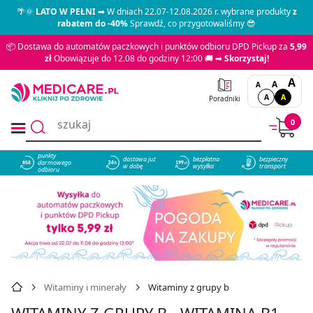
🌴🌞
LATO W PEŁNI
➡ W dniach 22.07-12.08.2026 r. wybrane produkty
z
rabatem do -40%
Sprawdź, co przygotowaliśmy 😎
📦 Dostawa do automatów paczkowych i punktów odbioru DPD Pickup za
5,99
zł
Obowiązuje do 12.08 do godziny 12:00 🚚 ➡
Skorzystaj!
A
A
A
A
A
Poradniki
0
punkty
dostawa już
bezpłatna
bezpieczny
darmowego
858
w dobę
wysyłka
transport
odbioru
Witaminy i minerały
Witaminy z grupy b
WITAMINY Z GRUPY B - WITAMINA B1,