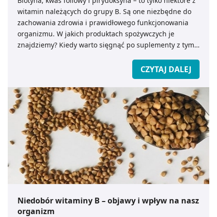
Biotyna, kwas foliowy i pirydoksyna – to tylko niektóre z
witamin należących do grupy B. Są one niezbędne do
zachowania zdrowia i prawidłowego funkcjonowania
organizmu. W jakich produktach spożywczych je
znajdziemy? Kiedy warto sięgnąć po suplementy z tymi
witaminami – radzi ekspert medicare.pl.
CZYTAJ DALEJ
Niedobór witaminy B – objawy i wpływ na nasz
organizm