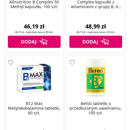
Allnutrition B Complex 50
Complex kapsułki z
Methyl kapsułki, 100 szt.
witaminami z grupy B, 60
szt.
46,19 zł
48,99 zł
46,19 zł
- najniższa cena z
30 dni
46,19 zł
- najniższa cena z
30 dni
B12 Max
Befoli tabletki o
Metylokobalamina tabletki,
przedłużonym uwalnianiu,
60 szt.
100 szt.