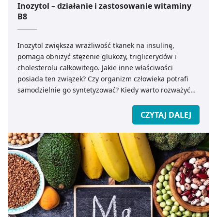
Inozytol – działanie i zastosowanie witaminy
B8
Inozytol zwiększa wrażliwość tkanek na insulinę,
pomaga obniżyć stężenie glukozy, triglicerydów i
cholesterolu całkowitego. Jakie inne właściwości
posiada ten związek? Czy organizm człowieka potrafi
samodzielnie go syntetyzować? Kiedy warto rozważyć
suplementację inozytolu?
CZYTAJ DALEJ