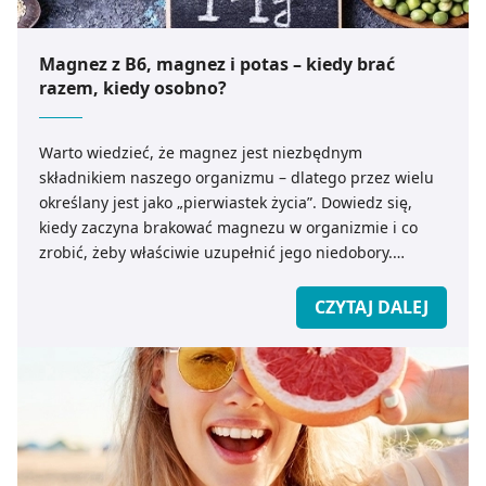
Magnez z B6, magnez i potas – kiedy brać
razem, kiedy osobno?
Warto wiedzieć, że magnez jest niezbędnym
składnikiem naszego organizmu – dlatego przez wielu
określany jest jako „pierwiastek życia”. Dowiedz się,
kiedy zaczyna brakować magnezu w organizmie i co
zrobić, żeby właściwie uzupełnić jego niedobory.
Dlaczego warto brać magnez w połączeniu z witaminą
B6, a kto powinien sięgnąć po suplementy diety z
CZYTAJ DALEJ
magnezem i potasem?