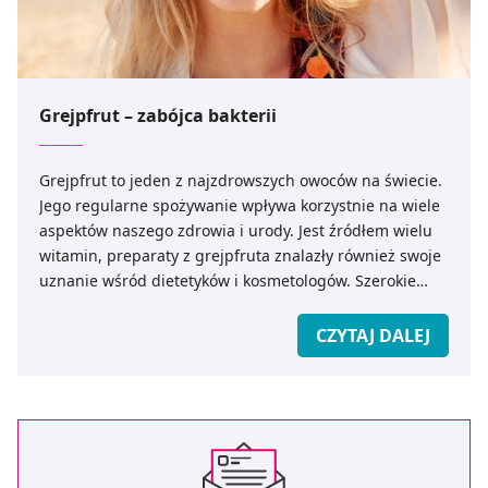
Grejpfrut – zabójca bakterii
Grejpfrut to jeden z najzdrowszych owoców na świecie.
Jego regularne spożywanie wpływa korzystnie na wiele
aspektów naszego zdrowia i urody. Jest źródłem wielu
witamin, preparaty z grejpfruta znalazły również swoje
uznanie wśród dietetyków i kosmetologów. Szerokie
badania nad tym owocem udowodniły, iż może on
posiadać właściwości antynowotworowe poprzez
CZYTAJ DALEJ
spowalnianie namnażania się komórek nowotworowych.