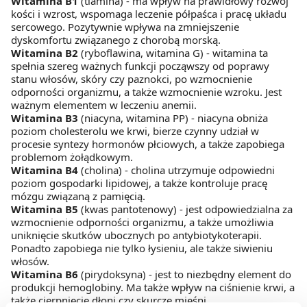
Witamina B1
(tiamina) - ma wpływ na prawidłowy rozwój
kości i wzrost, wspomaga leczenie półpaśca i pracę układu
sercowego. Pozytywnie wpływa na zmniejszenie
dyskomfortu związanego z chorobą morską.
Witamina B2
(ryboflawina, witamina G) - witamina ta
spełnia szereg ważnych funkcji począwszy od poprawy
stanu włosów, skóry czy paznokci, po wzmocnienie
odporności organizmu, a także wzmocnienie wzroku. Jest
ważnym elementem w leczeniu anemii.
Witamina B3
(niacyna, witamina PP) - niacyna obniża
poziom cholesterolu we krwi, bierze czynny udział w
procesie syntezy hormonów płciowych, a także zapobiega
problemom żołądkowym.
Witamina B4
(cholina) - cholina utrzymuje odpowiedni
poziom gospodarki lipidowej, a także kontroluje pracę
mózgu związaną z pamięcią.
Witamina B5
(kwas pantotenowy) - jest odpowiedzialna za
wzmocnienie odporności organizmu, a także umożliwia
uniknięcie skutków ubocznych po antybiotykoterapii.
Ponadto zapobiega nie tylko łysieniu, ale także siwieniu
włosów.
Witamina B6
(pirydoksyna) - jest to niezbędny element do
produkcji hemoglobiny. Ma także wpływ na ciśnienie krwi, a
także cierpnięcie dłoni czy skurcze mięśni.