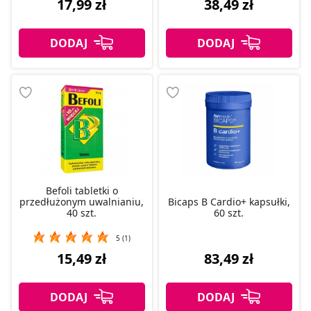
17,99 zł
38,49 zł
Befoli tabletki o
przedłużonym uwalnianiu,
Bicaps B Cardio+ kapsułki,
40 szt.
60 szt.
5 (1)
15,49 zł
83,49 zł