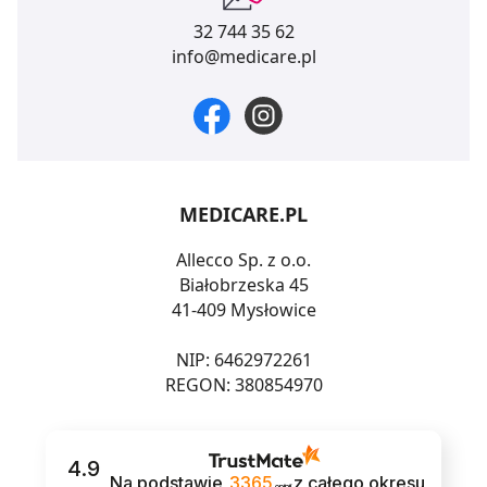
32 744 35 62
info@medicare.pl
MEDICARE.PL
Allecco Sp. z o.o.
Białobrzeska 45
41-409 Mysłowice
NIP: 6462972261
REGON: 380854970
4.9
Na podstawie
3365
z całego okresu
opinii