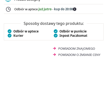
wspomaga pracę tarczycy. Dodatkowo pomaga w
ochronie komórek organizmu przed stresem
Odbiór w aptece
już jutro
-
kup do 20:00
oksydacyjnym i przyczynia się do prawidłowej
spermatogenezy.
SFD Selen 100 tabletki
to wygodna
forma suplementacji. Suplement diety
SFD Selen 100
Sposoby dostawy tego produktu:
240 tabletek
jest odpowiedni dla osób dorosłych.
Odbiór w aptece
Odbiór w punkcie
Kurier
Inpost Paczkomat
POWIADOM ZNAJOMEGO
POWIADOM O ZMIANIE CENY