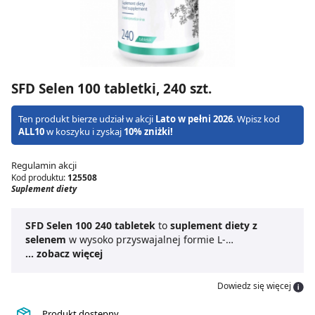
SFD Selen 100 tabletki, 240 szt.
Ten produkt bierze udział w akcji
Lato w pełni 2026
. Wpisz kod
ALL10
w koszyku i zyskaj
10% zniżki!
Regulamin akcji
Kod produktu:
125508
Suplement diety
SFD Selen 100 240 tabletek
to
suplement diety z
selenem
w wysoko przyswajalnej formie L-
selenometioniny. Produkt ten stosowany jest w celu
... zobacz więcej
uzupełnienia diety. Selen jest składnikiem cenionym za
swoje właściwości. Przyczynia się do utrzymania
Dowiedz się więcej
zdrowych włosów i paznokci, wspiera prawidłowe
funkcjonowanie układu odpornościowego oraz
Produkt dostępny