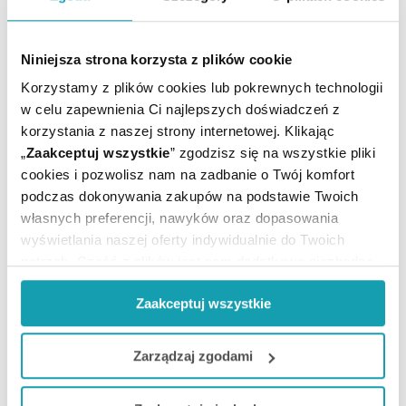
SFD S.A.
Głogowska 41,
45-315 Opole,
Niniejsza strona korzysta z plików cookie
Polska,
www. sfdsa.pl
Korzystamy z plików cookies lub pokrewnych technologii
w celu zapewnienia Ci najlepszych doświadczeń z
korzystania z naszej strony internetowej. Klikając
„
Zaakceptuj wszystkie
” zgodzisz się na wszystkie pliki
Suplement diety nie może być stosowany jak
cookies i pozwolisz nam na zadbanie o Twój komfort
substytut (zamiennik) zróżnicowanej diety.
podczas dokonywania zakupów na podstawie Twoich
Nie należy przekraczać zalecanej porcji do spożycia w
własnych preferencji, nawyków oraz dopasowania
ciągu dnia.
wyświetlania naszej oferty indywidualnie do Twoich
Zrównoważony sposób żywienia i prawidłowy tryb
potrzeb. Część z plików jest nam dodatkowo niezbędna
życia jest ważny dla funkcjonowania organizmu
do prawidłowego działania Portalu oraz jego
człowieka.
Zaakceptuj wszystkie
funkcjonalności. W zależności od funkcji, dane o tym jak
Przechowywać w miejscu niedostępnym dla małych
korzystasz z naszej witryny będą również przekazywane
dzieci.
do naszych Partnerów marketingowych i analitycznych.
Nie należy stosować preparatu w przypadku
Zarządzaj zgodami
nadwrażliwości na którykolwiek składnik preparatu.
Jeżeli chcesz dostosować swoją zgodę i wybrać tylko