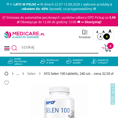
🌴🌞
LATO W PEŁNI
➡ W dniach 22.07-12.08.2026 r. wybrane produkty
z
rabatem do -40%
Sprawdź, co przygotowaliśmy 😎
📦 Dostawa do automatów paczkowych i punktów odbioru DPD Pickup za
5,99
zł
Obowiązuje do 12.08 do godziny 12:00 🚚 ➡
Skorzystaj!
A
A
A
A
A
Poradniki
0
punkty
dostawa już
bezpłatna
bezpieczny
darmowego
858
w dobę
wysyłka
transport
odbioru
Selen
SFD Selen 100 tabletki, 240 szt. - cena 32,59 zł