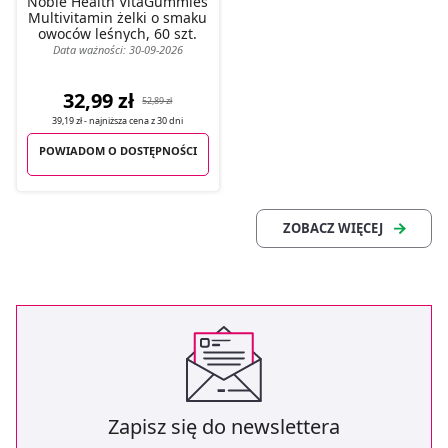
Noble Health VitaGummies
Multivitamin żelki o smaku
dla funkcjonowania Strony. Będzie się to jednak wiązało
owoców leśnych, 60 szt.
z brakiem dostępu do wszystkich funkcjonalności
Data ważności: 30-09-2026
Strony.
32,99 zł
52,89 zł
39,19 zł
- najniższa cena z
30 dni
POWIADOM O DOSTĘPNOŚCI
Zapisz się do newslettera