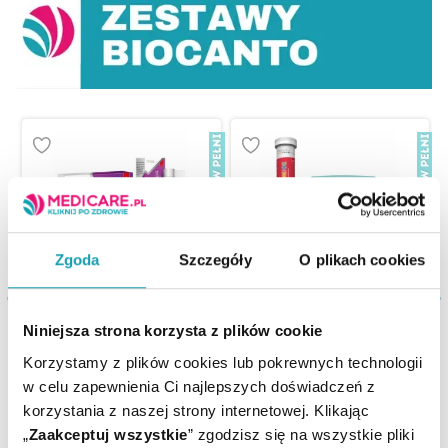
Zgoda
Szczegóły
O plikach cookies
Biocanto Gardło
Biocanto Junior
Niniejsza strona korzysta z plików cookie
Korzystamy z plików cookies lub pokrewnych technologii
38,21 zł
30,56 zł
w celu zapewnienia Ci najlepszych doświadczeń z
korzystania z naszej strony internetowej. Klikając
„
Zaakceptuj wszystkie
” zgodzisz się na wszystkie pliki