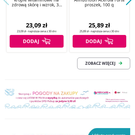
zdrową skórę i wzrok, 30
proszek, 100 g
ml
23,09 zł
25,89 zł
23,09 zł
- najniższa cena z
30 dni
25,89 zł
- najniższa cena z
30 dni