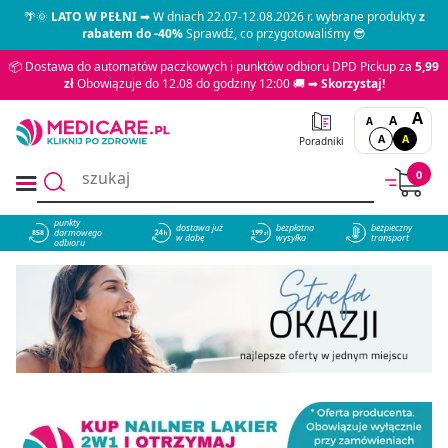
🌴🌞
LATO W PEŁNI
➡ W dniach 22.07-12.08.2026 r. wybrane produkty
z
rabatem do -40%
Sprawdź, co przygotowaliśmy 😎
📦 Dostawa do automatów paczkowych i punktów odbioru DPD Pickup za
5,99
zł
Obowiązuje do 12.08 do godziny 12:00 🚚 ➡
Skorzystaj!
A
A
A
A
A
Poradniki
0
punkty
dostawa już
bezpłatna
bezpieczny
darmowego
858
w dobę
wysyłka
transport
odbioru