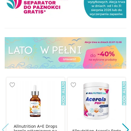
Allnutrition A+E Drops
krople witaminowe na
Allnutrition Acerola Forte