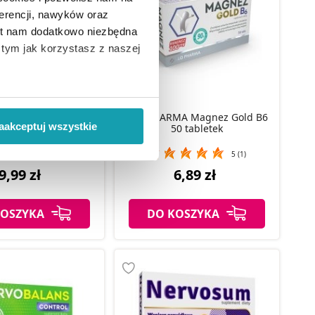
erencji, nawyków oraz
est nam dodatkowo niezbędna
o tym jak korzystasz z naszej
 wiąże się zbieranie danych o
a Luteina Gold Max
i
”.
na zdrowie oczu, 30
ALG PHARMA Magnez Gold B6
aakceptuj wszystkie
szt.
50 tabletek
ody na pozyskiwanie od
5 (5)
5 (1)
ło z brakiem dostępu do
9,99 zł
6,89 zł
KOSZYKA
DO KOSZYKA