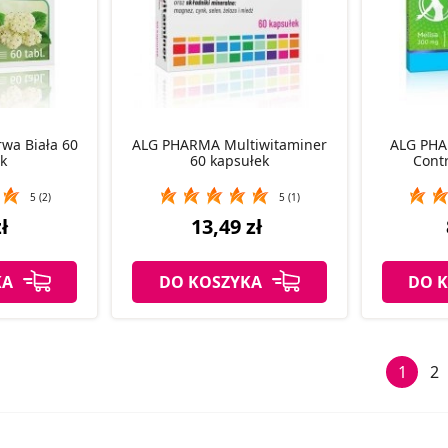
a Biała 60
ALG PHARMA Multiwitaminer
ALG PHA
ek
60 kapsułek
Contr
5 (2)
5 (1)
ł
13,49 zł
KA
DO KOSZYKA
DO 
1
2