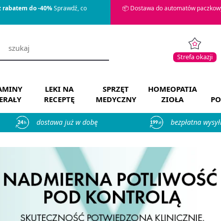
z rabatem do -40%
Sprawdź, co
📦 Dostawa do automatów paczkowy
Strefa okazji
AMINY
LEKI NA
SPRZĘT
HOMEOPATIA
ERAŁY
RECEPTĘ
MEDYCZNY
ZIOŁA
PO
dostawa już w dobę
bezpłatna wysył