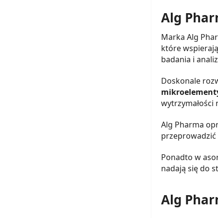
Alg Phar
Marka Alg Phar
które wspieraj
badania i anal
Doskonale rozw
mikroelementy 
wytrzymałości n
Alg Pharma opr
przeprowadzić 
Ponadto w aso
nadają się do 
Alg Phar