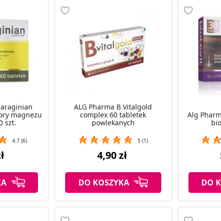
araginian
ALG Pharma B Vitalgold
bory magnezu
complex 60 tabletek
Alg Pharma
0 szt.
powlekanych
bio
4.7 (6)
5 (1)
ł
4,90 zł
KA
DO KOSZYKA
DO 