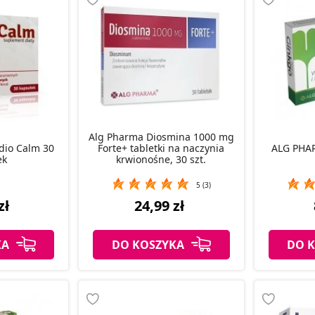
Alg Pharma Diosmina 1000 mg
io Calm 30
Forte+ tabletki na naczynia
ALG PHAR
ek
krwionośne, 30 szt.
5 (3)
zł
24,99 zł
KA
DO KOSZYKA
DO 