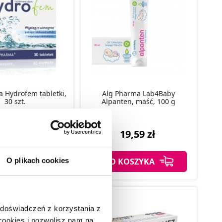
 Hydrofem tabletki,
Alg Pharma Lab4Baby
30 szt.
Alpanten, maść, 100 g
4.8 (4)
9,15 zł
19,59 zł
KOSZYKA
DO KOSZYKA
O plikach cookies
 doświadczeń z korzystania z
 cookies i pozwolisz nam na