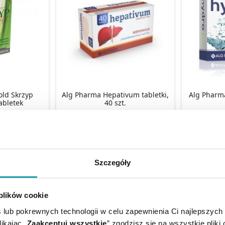
ld Skrzyp
Alg Pharma Hepativum tabletki,
Alg Pharma
abletek
40 szt.
4 (1)
ł
5,99 zł
KA
DO KOSZYKA
DO 
Szczegóły
 plików cookie
 lub pokrewnych technologii w celu zapewnienia Ci najlepszych
ikając „
Zaakceptuj wszystkie
” zgodzisz się na wszystkie pliki