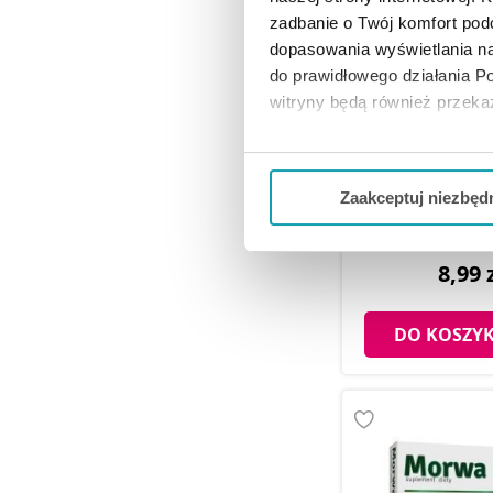
zadbanie o Twój komfort po
dopasowania wyświetlania na
do prawidłowego działania Po
witryny będą również przek
Jeżeli chcesz dostosować swo
Alg Pharma Lab
Twojej aktywności dokonaj pr
Wipes Baby Chus
Zaakceptuj niezbęd
niemowląt, 
Możesz również kliknąć „
Zaa
Ciebie danych, które nie są 
8,99 
wszystkich funkcjonalności 
DO KOSZY