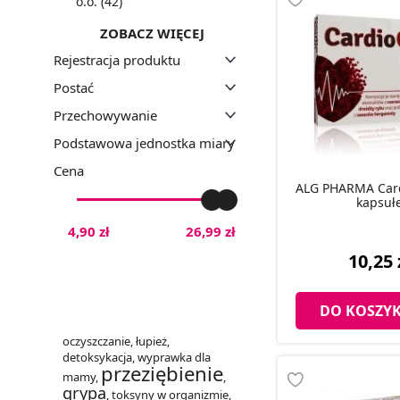
o.o. (42)
ZOBACZ WIĘCEJ
Rejestracja produktu
Postać
Przechowywanie
Podstawowa jednostka miary
Cena
ALG PHARMA Card
kapsuł
4,90 zł
26,99 zł
10,25 
DO KOSZY
oczyszczanie
,
łupież
,
detoksykacja
,
wyprawka dla
przeziębienie
mamy
,
,
grypa
,
toksyny w organizmie
,