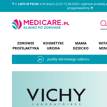
🌴🌞
LATO W PEŁNI
➡ W dniach 22.07-12.08.2026 r. wybrane produkty
przygotowaliśmy 😎
ZDROWIE
KOSMETYKI
MAMA
WIT
PROFILAKTYKA
URODA
DZIECKO
MIN
punkty darmowego odbioru
857