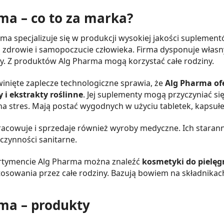
ma – co to za marka?
ma specjalizuje się w produkcji wysokiej jakości supleme
ą zdrowie i samopoczucie człowieka. Firma dysponuje włas
izy. Z produktów Alg Pharma mogą korzystać całe rodziny.
inięte zaplecze technologiczne sprawia, że
Alg Pharma ofe
i ekstrakty roślinne
. Jej suplementy mogą przyczyniać si
a stres. Mają postać wygodnych w użyciu tabletek, kapsułe
acowuje i sprzedaje również wyroby medyczne. Ich starann
czynności sanitarne.
rtymencie Alg Pharma można znaleźć
kosmetyki do pielęgn
stosowania przez całe rodziny. Bazują bowiem na składnikac
ma – produkty