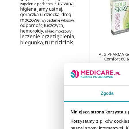
żurawina
zapalenie pęcherza
,
,
higiena jamy ustnej
,
gorączka u dziecka
drogi
,
moczowe
,
wypadanie włosów
,
odporność
łuszczyca
,
,
hemoroidy
,
układ moczowy
,
leczenie przeziębienia
,
nutridrink
biegunka
,
ALG PHARMA Go
Comfort 60 t
7,95 z
DO KOSZY
Zgoda
Niniejsza strona korzysta z
Korzystamy z plików cookies
naszej strony internetowej. Kl