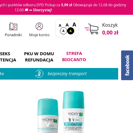
ch i punktów odbioru DPD Pickup za
5,99 zł
Obowiązuje do 12.08 do godziny
12:00 🚚 ➡
Skorzystaj!
A
A
Koszyk
A
A
A
0,00 zł
Moje konto
Poradniki
STREFA
SEKS
PKU W DOMU
BIOCANTO
TENCJA
REFUNDACJA
ka
bezpieczny transport