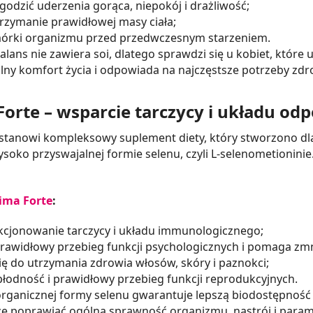
odzić uderzenia gorąca, niepokój i drażliwość;
trzymanie prawidłowej masy ciała;
órki organizmu przed przedwczesnym starzeniem.
lans nie zawiera soi, dlatego sprawdzi się u kobiet, które u
y komfort życia i odpowiada na najczęstsze potrzeby zd
orte – wsparcie tarczycy i układu o
stanowi kompleksowy suplement diety, który stworzono dla 
ysoko przyswajalnej formie selenu, czyli L-selenometionin
ima Forte
:
kcjonowanie tarczycy i układu immunologicznego;
rawidłowy przebieg funkcji psychologicznych i pomaga zmn
ię do utrzymania zdrowia włosów, skóry i paznokci;
odność i prawidłowy przebieg funkcji reprodukcyjnych.
rganicznej formy selenu gwarantuje lepszą biodostępność
 poprawiać ogólną sprawność organizmu, nastrój i param