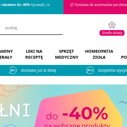
z rabatem do -40%
Sprawdź, co
📦 Dostawa do automatów paczkowy
Strefa okazji
AMINY
LEKI NA
SPRZĘT
HOMEOPATIA
ERAŁY
RECEPTĘ
MEDYCZNY
ZIOŁA
PO
dostawa już w dobę
bezpłatna wysył