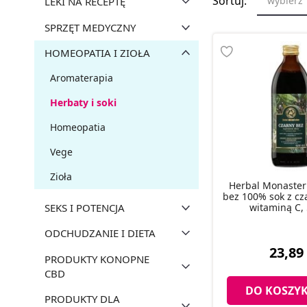
Sortuj:
wybierz
LEKI NA RECEPTĘ
SPRZĘT MEDYCZNY
HOMEOPATIA I ZIOŁA
Aromaterapia
Herbaty i soki
Homeopatia
Vege
Zioła
Herbal Monaster
bez 100% sok z cz
SEKS I POTENCJA
witaminą C,
ODCHUDZANIE I DIETA
23,89 
PRODUKTY KONOPNE
CBD
DO KOSZY
PRODUKTY DLA