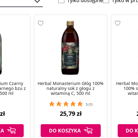
Tylko dostępne
Tylko w pr
ium Czarny
Herbal Monasterium Głóg 100%
Herbal Mo
arnego bzu z
naturalny sok z głogu z
100% s
 500 ml
witaminą C, 500 ml
wita
5 (1)
zł
25,79 zł
KA
DO KOSZYKA
DO 