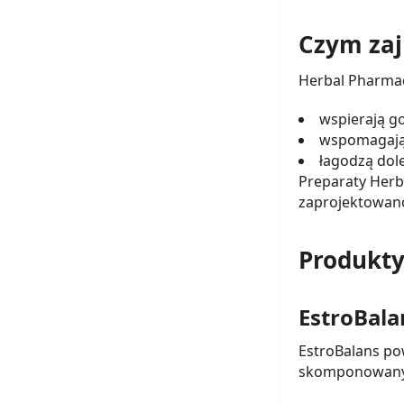
Czym zaj
Herbal Pharmac
wspierają g
wspomagają 
łagodzą dole
Preparaty Herb
zaprojektowan
Produkty
EstroBala
EstroBalans po
skomponowany 