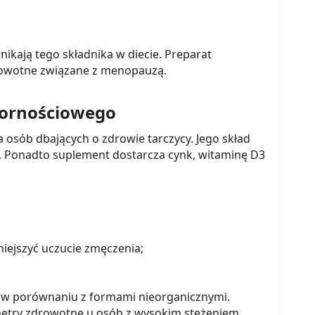
nikają tego składnika w diecie. Preparat
rowotne związane z menopauzą.
dpornościowego
osób dbających o zdrowie tarczycy. Jego skład
ie. Ponadto suplement dostarcza cynk, witaminę D3
iejszyć uczucie zmęczenia;
 w porównaniu z formami nieorganicznymi.
etry zdrowotne u osób z wysokim stężeniem