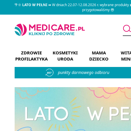
🌴🌞
LATO W PEŁNI
➡ W dniach 22.07-12.08.2026 r. wybrane produkty
przygotowaliśmy 😎
ZDROWIE
KOSMETYKI
MAMA
WIT
PROFILAKTYKA
URODA
DZIECKO
MIN
punkty darmowego odbioru
857