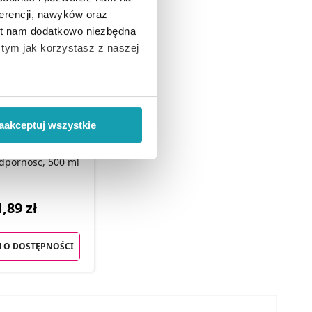
erencji, nawyków oraz
est nam dodatkowo niezbędna
o tym jak korzystasz z naszej
 wiąże się zbieranie danych o
i
”.
aakceptuj wszystkie
nasterium sok z
ody na pozyskiwanie od
100% na układ
odporność, 500 ml
ło z brakiem dostępu do
,89 zł
 O DOSTĘPNOŚCI