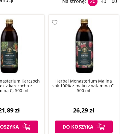
omocji
Na stronę:
20
40
60
nasterium Karczoch
Herbal Monasterium Malina
ok z karczocha z
sok 100% z malin z witaminą C,
miną C, 500 ml
500 ml
21,89 zł
26,29 zł
KOSZYKA
DO KOSZYKA