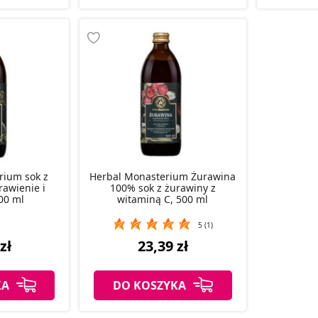
rium sok z
Herbal Monasterium Żurawina
rawienie i
100% sok z żurawiny z
00 ml
witaminą C, 500 ml
5 (1)
zł
23,39 zł
KA
DO KOSZYKA