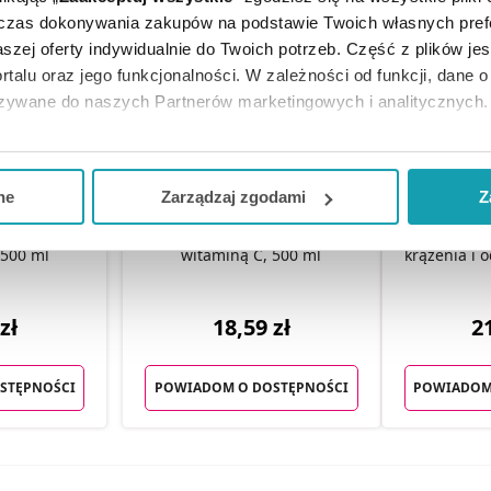
dczas dokonywania zakupów na podstawie Twoich własnych pref
szej oferty indywidualnie do Twoich potrzeb. Część z plików j
rtalu oraz jego funkcjonalności. W zależności od funkcji, dane 
azywane do naszych Partnerów marketingowych i analitycznych.
ją zgodę i wybrać tylko niektóre dodatkowe funkcje, z którymi
eferowanych przez Ciebie wyborów i kliknij „
Zarządzaj
zgodam
ne
Zarządzaj zgodami
Z
Herbal Monasterium Pokrzywa
Herbal Mo
kceptuj niezbędne
”, co będzie oznaczało, że nie wyrażasz zg
rium Burak
100% sok z pokrzywy z
granatu 
 500 ml
witaminą C, 500 ml
krążenia i 
niezbędne dla funkcjonowania Strony. Będzie się to jednak wiąza
Strony.
zł
18,59 zł
21
STĘPNOŚCI
POWIADOM O DOSTĘPNOŚCI
POWIADOM