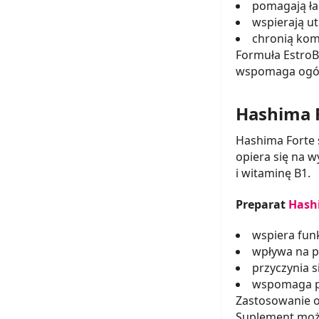
pomagają łag
wspierają u
chronią kom
Formuła EstroBa
wspomaga ogóln
Hashima F
Hashima Forte 
opiera się na w
i witaminę B1.
Preparat
Hash
wspiera fun
wpływa na p
przyczynia s
wspomaga pł
Zastosowanie o
Suplement może