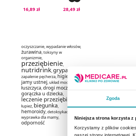
16,89 zł
28,49 zł
oczyszczanie
,
wypadanie włosów
,
żurawina
,
toksyny w
organizmie
,
przeziębienie
,
nutridrink
grypa
,
,
higiena
zapalenie pęcherza
,
jamy ustnej
,
układ moczowy
,
łuszczyca
drogi moczowe
,
,
gorączka u dziecka
,
Zgoda
leczenie przeziębienia
,
biegunka
łupież
,
,
hemoroidy
,
detoksykacja
,
wyprawka dla mamy
,
Niniejsza strona korzysta z
odporność
Korzystamy z plików cookies
naszej strony internetowej. Kl