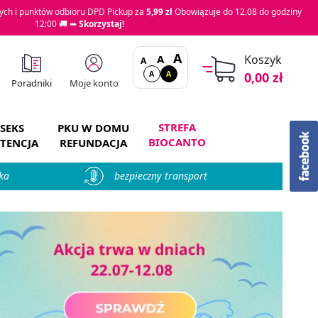
ch i punktów odbioru DPD Pickup za
5,99 zł
Obowiązuje do 12.08 do godziny
12:00 🚚 ➡
Skorzystaj!
A
A
Koszyk
A
A
A
0,00 zł
Moje konto
Poradniki
STREFA
SEKS
PKU W DOMU
BIOCANTO
TENCJA
REFUNDACJA
ka
bezpieczny transport