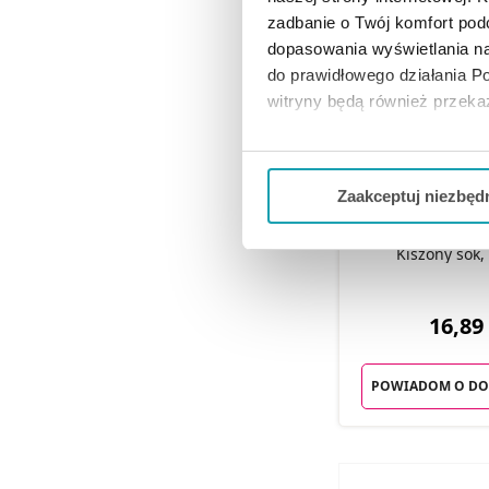
zadbanie o Twój komfort po
dopasowania wyświetlania na
do prawidłowego działania Po
witryny będą również przek
Jeżeli chcesz dostosować swo
Twojej aktywności dokonaj pr
Zaakceptuj niezbęd
Możesz również kliknąć „
Zaa
Herbal Monaste
Kiszony sok,
Ciebie danych, które nie są 
wszystkich funkcjonalności 
16,89 
POWIADOM O DO