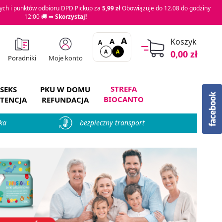
ch i punktów odbioru DPD Pickup za
5,99 zł
Obowiązuje do 12.08 do godziny
12:00 🚚 ➡
Skorzystaj!
A
A
Koszyk
A
A
A
0,00 zł
Moje konto
Poradniki
STREFA
SEKS
PKU W DOMU
BIOCANTO
TENCJA
REFUNDACJA
ka
bezpieczny transport