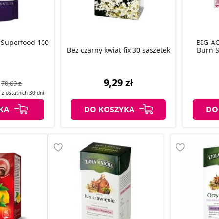
 Superfood 100
BIG-AC
Bez czarny kwiat fix 30 saszetek
Burn S
9,29 zł
70,69 zł
a z
ostatnich
30 dni
KA
DO KOSZYKA
DO