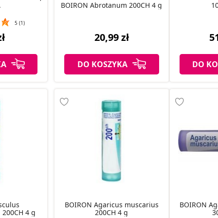
.
BOIRON Abrotanum 200CH 4 g
1
5 (1)
zł
20,99 zł
51
KA
DO KOSZYKA
DO KO
BOIRON Agaricus muscarius
BOIRON Agaricus muscarius
 200CH 4 g
200CH 4 g
3