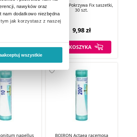
Morwa biała Fix
Biocanto Pokrzywa Fix saszetki,
erencji, nawyków oraz
tki, 30 szt.
30 szt.
est nam dodatkowo niezbędna
o tym jak korzystasz z naszej
,98 zł
9,98 zł
 wiąże się zbieranie danych o
SZYKA
DO KOSZYKA
i
”.
aakceptuj wszystkie
ody na pozyskiwanie od
ło z brakiem dostępu do
BOIRON Actaea racemosa