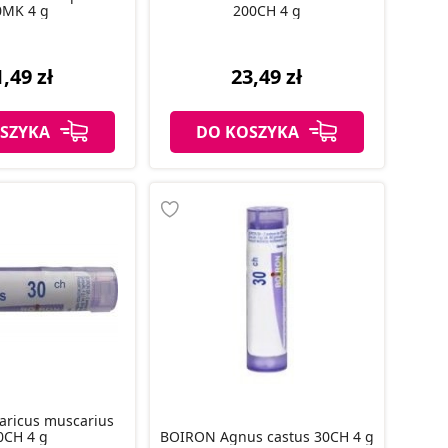
0MK 4 g
200CH 4 g
,49 zł
23,49 zł
SZYKA
DO KOSZYKA
0CH 4 g
BOIRON Agnus castus 30CH 4 g