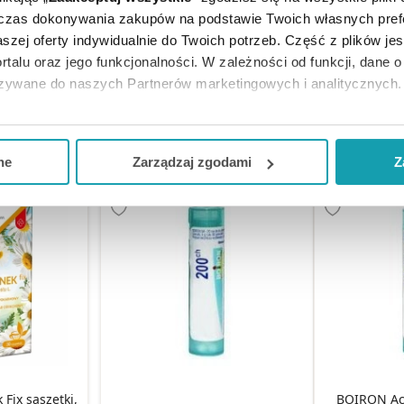
 saszetki, 30
Biocanto Mięta Fix saszetki, 30
Biocanto 
dczas dokonywania zakupów na podstawie Twoich własnych pref
szt.
sasze
szej oferty indywidualnie do Twoich potrzeb. Część z plików j
rtalu oraz jego funkcjonalności. W zależności od funkcji, dane 
azywane do naszych Partnerów marketingowych i analitycznych.
zł
9,98 zł
10
ją zgodę i wybrać tylko niektóre dodatkowe funkcje, z którymi
KA
DO KOSZYKA
DO KO
eferowanych przez Ciebie wyborów i kliknij „
Zarządzaj
zgodam
ne
Zarządzaj zgodami
Z
kceptuj niezbędne
”, co będzie oznaczało, że nie wyrażasz zg
niezbędne dla funkcjonowania Strony. Będzie się to jednak wiąza
Strony.
Fix saszetki,
BOIRON Aconitum napellus