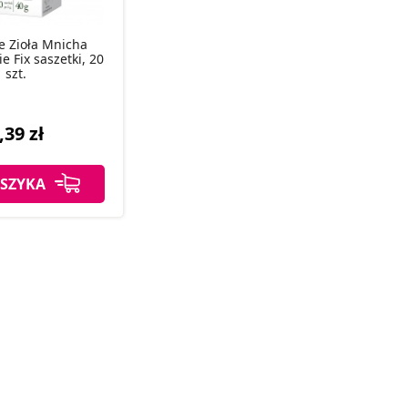
ve Zioła Mnicha
e Fix saszetki, 20
szt.
,39 zł
SZYKA