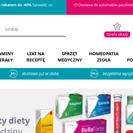
z rabatem do -40%
Sprawdź, co
📦 Dostawa do automatów paczkowy
Strefa okazji
AMINY
LEKI NA
SPRZĘT
HOMEOPATIA
ERAŁY
RECEPTĘ
MEDYCZNY
ZIOŁA
PO
dostawa już w dobę
bezpłatna wysył