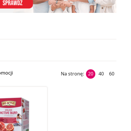
omocji
Na stronę:
20
40
60