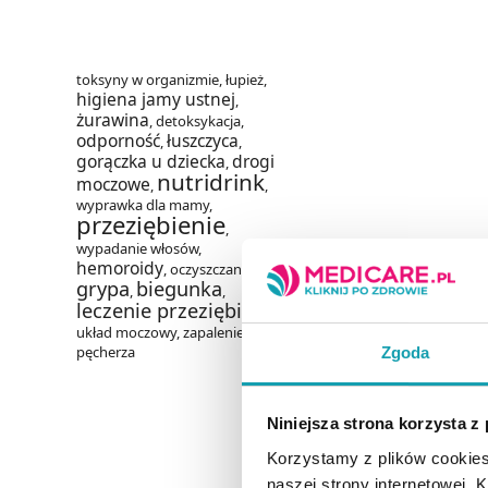
toksyny w organizmie
,
łupież
,
higiena jamy ustnej
,
żurawina
,
detoksykacja
,
odporność
łuszczyca
,
,
gorączka u dziecka
drogi
,
nutridrink
moczowe
,
,
wyprawka dla mamy
,
przeziębienie
,
wypadanie włosów
,
hemoroidy
,
oczyszczanie
,
grypa
biegunka
,
,
leczenie przeziębienia
,
układ moczowy
,
zapalenie
pęcherza
Zgoda
Niniejsza strona korzysta z
Korzystamy z plików cookies
naszej strony internetowej. Kl