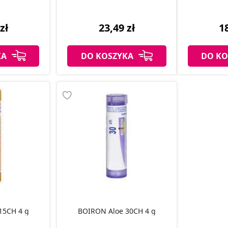
zł
23,49 zł
18
KA
DO KOSZYKA
DO KO
Aloe 15CH 4 g
BOIRON Aloe 30CH 4 g