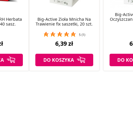
Big-Acti
RH Herbata
Big-Active Zioła Mnicha Na
Oczyszczani
40 sasz.
Trawienie fix saszetki, 20 szt.
5 (1)
zł
6,39 zł
6
KA
DO KOSZYKA
DO KO