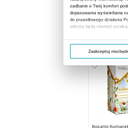
Biocanto Melisa Fix
zadbanie o Twój komfort po
szt.
dopasowania wyświetlania na
do prawidłowego działania Po
witryny będą również przek
9,98 
Jeżeli chcesz dostosować swo
DO KOSZY
Twojej aktywności dokonaj pr
Zaakceptuj niezbęd
Możesz również kliknąć „
Zaa
Ciebie danych, które nie są 
wszystkich funkcjonalności 
Biocanto Rumianek 