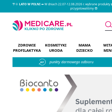
🌴🌞
LATO W PEŁNI
➡ W dniach 22.07-12.08.2026 r. wybrane produkty
przygotowaliśmy 😎
ZDROWIE
KOSMETYKI
MAMA
WIT
PROFILAKTYKA
URODA
DZIECKO
MIN
punkty darmowego odbioru
857