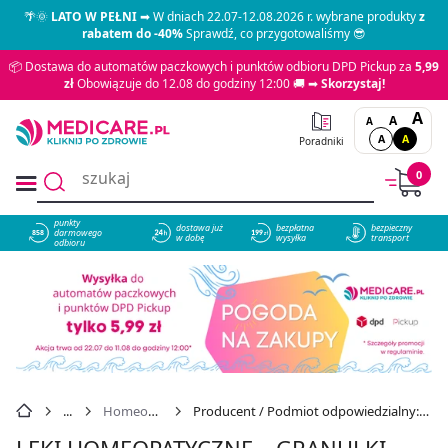
🌴🌞
LATO W PEŁNI
➡ W dniach 22.07-12.08.2026 r. wybrane produkty
z
rabatem do -40%
Sprawdź, co przygotowaliśmy 😎
📦 Dostawa do automatów paczkowych i punktów odbioru DPD Pickup za
5,99
zł
Obowiązuje do 12.08 do godziny 12:00 🚚 ➡
Skorzystaj!
A
A
A
A
A
Poradniki
0
punkty
dostawa już
bezpłatna
bezpieczny
darmowego
858
w dobę
wysyłka
transport
odbioru
Homeopatia
Producent / Podmiot odpowiedzialny: FARMINA
LEKI HOMEOPATYCZNE – GRANULKI,