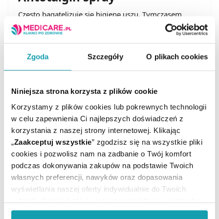
Często bagatelizuje się higienę uszu. Tymczasem
zalegająca woskowina może prowadzić do poważnych
problemów. Przyczynia się do uczucia zatkania ucha,
zaburzenia słuchu i infekcji. Aby zapobiec tym
niedogodnościom, Farmina stworzyła
Antotalgin
Zgoda
Szczegóły
O plikach cookies
spray
. Jest to wyrób medyczny, który skutecznie
wspiera codzienną higienę przewodu słuchowego.
Preparat bazuje na składnikach o działaniu
zmiękczającym i oczyszczającym.
Niniejsza strona korzysta z plików cookie
Pozwala zatem bezpiecznie i komfortowo usuwać
Korzystamy z plików cookies lub pokrewnych technologii
nadmiar woskowiny. Omawiany
spray do uszu
w celu zapewnienia Ci najlepszych doświadczeń z
wyróżnia się skutecznością i działaniem łagodzącym.
korzystania z naszej strony internetowej. Klikając
Koi drobne podrażnienia i zapobiega ich
„
Zaakceptuj wszystkie
” zgodzisz się na wszystkie pliki
powstawaniu. Regularne stosowanie preparatu
Antotalgin ogranicza ryzyko tworzenia się korków
cookies i pozwolisz nam na zadbanie o Twój komfort
woskowinowych i wspiera prawidłowe
podczas dokonywania zakupów na podstawie Twoich
funkcjonowanie narządu słuchu.
własnych preferencji, nawyków oraz dopasowania
wyświetlania naszej oferty indywidualnie do Twoich
potrzeb. Część z plików jest nam dodatkowo niezbędna
do prawidłowego działania Portalu oraz jego