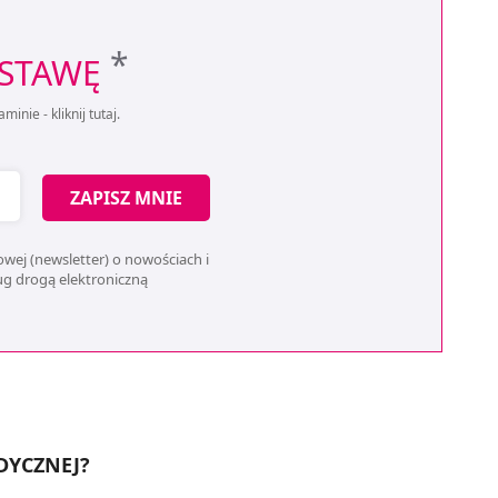
*
OSTAWĘ
aminie -
kliknij tutaj
.
ZAPISZ MNIE
wej (newsletter) o nowościach i
ług drogą elektroniczną
DYCZNEJ?