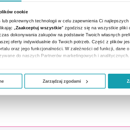
 plików cookie
 lub pokrewnych technologii w celu zapewnienia Ci najlepszych
ikając „
Zaakceptuj wszystkie
” zgodzisz się na wszystkie pliki
dczas dokonywania zakupów na podstawie Twoich własnych pref
szej oferty indywidualnie do Twoich potrzeb. Część z plików j
rtalu oraz jego funkcjonalności. W zależności od funkcji, dane 
azywane do naszych Partnerów marketingowych i analitycznych.
ją zgodę i wybrać tylko niektóre dodatkowe funkcje, z którymi
eferowanych przez Ciebie wyborów i kliknij „
Zarządzaj
zgodam
ne
Zarządzaj zgodami
Z
kceptuj niezbędne
”, co będzie oznaczało, że nie wyrażasz zg
niezbędne dla funkcjonowania Strony. Będzie się to jednak wiąza
Strony.