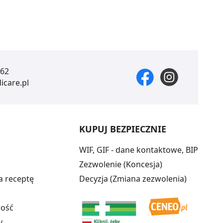
 62
care.pl
KUPUJ BEZPIECZNIE
WIF, GIF - dane kontaktowe, BIP
Zezwolenie (Koncesja)
a receptę
Decyzja (Zmiana zezwolenia)
ność
y