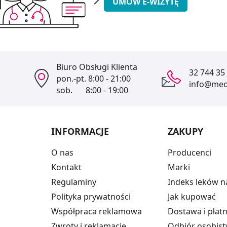
UMÓW E-WIZYTĘ
Biuro Obsługi Klienta
32 744 35
pon.-pt.
8:00 - 21:00
info@medi
sob.
8:00 - 19:00
INFORMACJE
ZAKUPY
O nas
Producenci
Kontakt
Marki
Regulaminy
Indeks leków n
Polityka prywatności
Jak kupować
Współpraca reklamowa
Dostawa i płat
Zwroty i reklamacje
Odbiór osobist