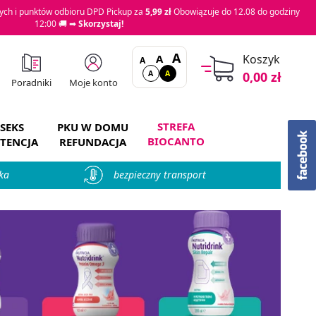
ch i punktów odbioru DPD Pickup za
5,99 zł
Obowiązuje do 12.08 do godziny
12:00 🚚 ➡
Skorzystaj!
A
A
Koszyk
A
A
A
0,00 zł
Moje konto
Poradniki
STREFA
SEKS
PKU W DOMU
BIOCANTO
TENCJA
REFUNDACJA
ka
bezpieczny transport