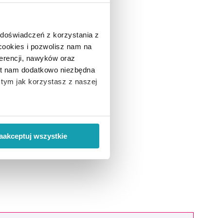
 doświadczeń z korzystania z
 cookies i pozwolisz nam na
erencji, nawyków oraz
est nam dodatkowo niezbędna
o tym jak korzystasz z naszej
 wiąże się zbieranie danych o
i
”.
aakceptuj wszystkie
ody na pozyskiwanie od
ło z brakiem dostępu do