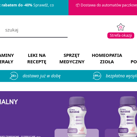
z rabatem do -40%
Sprawdź, co
📦 Dostawa do automatów paczkowy
Strefa okazji
AMINY
LEKI NA
SPRZĘT
HOMEOPATIA
ERAŁY
RECEPTĘ
MEDYCZNY
ZIOŁA
PO
dostawa już w dobę
bezpłatna wysył