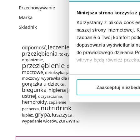
Przechowywanie
Niniejsza strona korzysta z
Marka
Korzystamy z plików cookies
Składnik
naszej strony internetowej. Kl
zadbanie o Twój komfort po
dopasowania wyświetlania na
leczenie
odporność
,
przeziębienia
do prawidłowego działania Po
,
toksyny w
organizmie
,
witryny będą również przek
przeziębienie
drogi
,
moczowe
,
detoksykacja
,
układ
Jeżeli chcesz dostosować swo
moczowy
,
wyprawka dla mamy
,
Twojej aktywności dokonaj pr
gorączka u dziecka
,
Zaakceptuj niezbęd
biegunka
higiena jamy
,
ustnej
,
oczyszczanie
,
Możesz również kliknąć „
Zaa
hemoroidy
,
zapalenie
Ciebie danych, które nie są 
nutridrink
pęcherza
,
,
wszystkich funkcjonalności 
grypa
łuszczyca
łupież
,
,
,
żurawina
wypadanie włosów
,