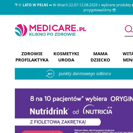
🌴🌞
LATO W PEŁNI
➡ W dniach 22.07-12.08.2026 r. wybrane produkty
przygotowaliśmy 😎
ZDROWIE
KOSMETYKI
MAMA
WIT
PROFILAKTYKA
URODA
DZIECKO
MIN
punkty darmowego odbioru
857