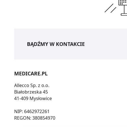
BĄDŹMY W KONTAKCIE
MEDICARE.PL
Allecco Sp. z o.o.
Białobrzeska 45
41-409 Mysłowice
NIP: 6462972261
REGON: 380854970