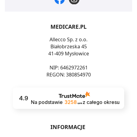
MEDICARE.PL
Allecco Sp. z o.o.
Białobrzeska 45
41-409 Mysłowice
NIP: 6462972261
REGON: 380854970
4.9
Na podstawie
3258
z całego okresu
opinii
INFORMACJE