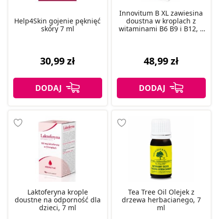
Innovitum B XL zawiesina
Help4Skin gojenie pęknięć
doustna w kroplach z
skóry 7 ml
witaminami B6 B9 i B12, 7
ml
30,99 zł
48,99 zł
Laktoferyna krople
Tea Tree Oil Olejek z
doustne na odporność dla
drzewa herbacianego, 7
dzieci, 7 ml
ml