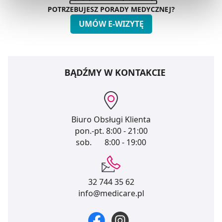
preferowanych przez Ciebie wyborów i kliknij „
Zarządzaj
POTRZEBUJESZ PORADY MEDYCZNEJ?
zgodami
”.
UMÓW E-WIZYTĘ
Możesz również kliknąć „
Zaakceptuj niezbędne
”, co
będzie oznaczało, że nie wyrażasz zgody na
pozyskiwanie od Ciebie danych, które nie są niezbędne
BĄDŹMY W KONTAKCIE
dla funkcjonowania Strony. Będzie się to jednak wiązało
z brakiem dostępu do wszystkich funkcjonalności
Strony.
Biuro Obsługi Klienta
pon.-pt.
8:00 - 21:00
sob.
8:00 - 19:00
32 744 35 62
info@medicare.pl