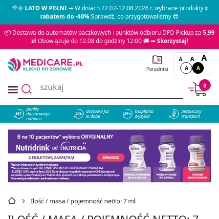
🌴🌞
LATO W PEŁNI
➡ W dniach 22.07-12.08.2026 r. wybrane produkty
z
rabatem do -40%
Sprawdź, co przygotowaliśmy 😎
📦 Dostawa do automatów paczkowych i punktów odbioru DPD Pickup za
5,99
zł
Obowiązuje do 12.08 do godziny 12:00 🚚 ➡
Skorzystaj!
A
A
A
A
A
Poradniki
0
punkty
dostawa już
bezpłatna
bezpieczny
darmowego
857
w dobę
wysyłka
transport
odbioru
Ilość / masa / pojemność netto: 7 ml
ILOŚĆ / MASA / POJEMNOŚĆ NETTO: 7