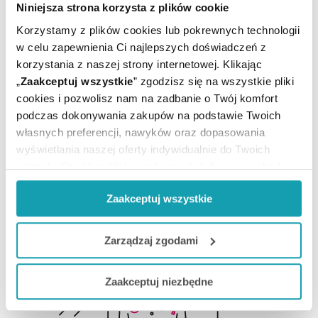
Podaj swój e-mail
Niniejsza strona korzysta z plików cookie
Korzystamy z plików cookies lub pokrewnych technologii
w celu zapewnienia Ci najlepszych doświadczeń z
ZAPISZ MNIE
korzystania z naszej strony internetowej. Klikając
„
Zaakceptuj wszystkie
” zgodzisz się na wszystkie pliki
Wyrażam zgodę na przesyłanie, na podany przeze mnie adres e-
cookies i pozwolisz nam na zadbanie o Twój komfort
mail, skierowanej do mnie informacji handlowej (newsletter) o
podczas dokonywania zakupów na podstawie Twoich
nowościach i promocjach Administratora zgodnie z Art. 10 pkt 2
własnych preferencji, nawyków oraz dopasowania
Ustawy z dnia 18 lipca 2002 r. o świadczeniu usług drogą
elektroniczną
wyświetlania naszej oferty indywidualnie do Twoich
potrzeb. Część z plików jest nam dodatkowo niezbędna
Chcesz się wypisać z newslettera? Kliknij
tutaj
.
do prawidłowego działania Portalu oraz jego
Zaakceptuj wszystkie
funkcjonalności. W zależności od funkcji, dane o tym jak
korzystasz z naszej witryny będą również przekazywane
do naszych Partnerów marketingowych i analitycznych.
Zarządzaj zgodami
Jeżeli chcesz dostosować swoją zgodę i wybrać tylko
Zaakceptuj niezbędne
niektóre dodatkowe funkcje, z którymi wiąże się
zbieranie danych o Twojej aktywności dokonaj