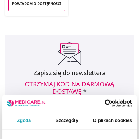
POWIADOM O DOSTĘPNOŚCI
Zapisz się do newslettera
OTRZYMAJ KOD NA DARMOWĄ
DOSTAWĘ
*
* Oferta dotyczy zakupów powyżej 149 zł na wybrane formy
dostawy. Szczegóły w regulaminie -
kliknij tutaj
.
Podaj swoje imię
Zgoda
Szczegóły
O plikach cookies