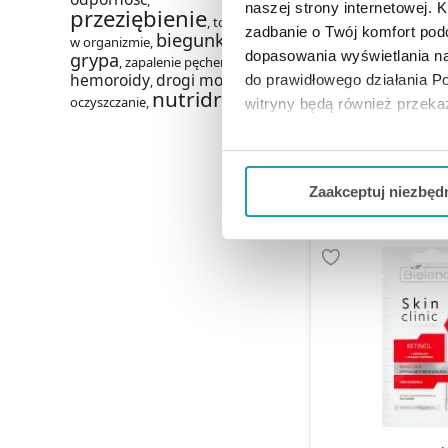
,
naszej strony internetowej. Kl
przeziębienie
,
toksyny
zadbanie o Twój komfort po
biegunka
Lipskin Help ba
w organizmie
,
,
dopasowania wyświetlania na
grypa
ochronny,
,
zapalenie pęcherza
,
hemoroidy
drogi moczowe
do prawidłowego działania Po
,
,
nutridrink
oczyszczanie
,
witryny będą również przek
3,49 
Jeżeli chcesz dostosować swo
Twojej aktywności dokonaj pr
DO KOSZY
Zaakceptuj niezbęd
Możesz również kliknąć „
Zaa
Ciebie danych, które nie są 
wszystkich funkcjonalności 