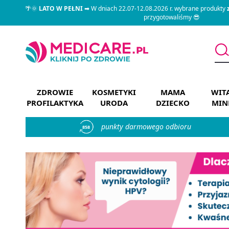
🌴🌞
LATO W PEŁNI
➡ W dniach 22.07-12.08.2026 r. wybrane produkty
przygotowaliśmy 😎
ZDROWIE
KOSMETYKI
MAMA
WIT
PROFILAKTYKA
URODA
DZIECKO
MIN
punkty darmowego odbioru
858