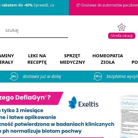
z rabatem do -40%
Sprawdź, co
📦 Dostawa do automatów paczkowy
Strefa okazji
AMINY
LEKI NA
SPRZĘT
HOMEOPATIA
ERAŁY
RECEPTĘ
MEDYCZNY
ZIOŁA
PO
dostawa już w dobę
bezpłatna wysył