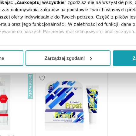
ikając „
Zaakceptuj wszystkie
” zgodzisz się na wszystkie pliki
Lipskin Vanilla balsam do ust
dczas dokonywania zakupów na podstawie Twoich własnych pref
lsam do ust
silnie nawilżający i
szej oferty indywidualnie do Twoich potrzeb. Część z plików j
 8 g
zmiękczający, 8 g
rtalu oraz jego funkcjonalności. W zależności od funkcji, dane 
azywane do naszych Partnerów marketingowych i analitycznych.
zł
3,49 zł
18
ją zgodę i wybrać tylko niektóre dodatkowe funkcje, z którymi
eferowanych przez Ciebie wyborów i kliknij „
Zarządzaj
zgodam
KA
DO KOSZYKA
DO KO
ne
Zarządzaj zgodami
Z
kceptuj niezbędne
”, co będzie oznaczało, że nie wyrażasz zg
niezbędne dla funkcjonowania Strony. Będzie się to jednak wiąza
Strony.