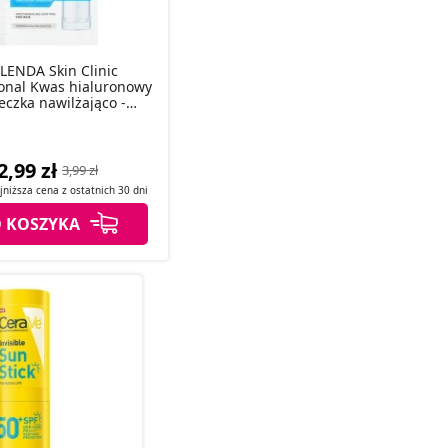
LENDA Skin Clinic
ional Kwas hialuronowy
czka nawilżająco -
łagodząca 8 g
2,99 zł
3,99 zł
jniższa cena z
ostatnich
30 dni
 KOSZYKA