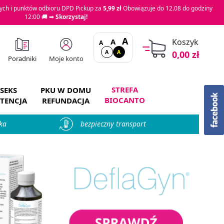
ch i punktów odbioru DPD Pickup za
5,99 zł
Obowiązuje do 12.08 do godziny
12:00 🚚 ➡
Skorzystaj!
A
A
Koszyk
A
A
A
0,00 zł
Moje konto
Poradniki
STREFA
SEKS
PKU W DOMU
BIOCANTO
TENCJA
REFUNDACJA
ka
bezpieczny transport