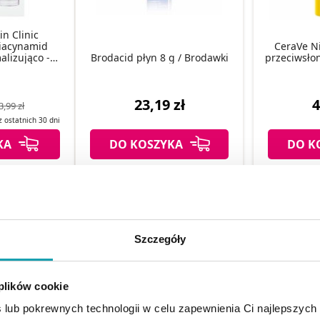
n Clinic
Niacynamid
CeraVe Ni
lizująco -
Brodacid płyn 8 g / Brodawki
przeciwsłon
ąca 8 g
23,19 zł
4
3,99 zł
 z
ostatnich
30 dni
KA
DO KOSZYKA
DO K
Szczegóły
 plików cookie
 lub pokrewnych technologii w celu zapewnienia Ci najlepszych