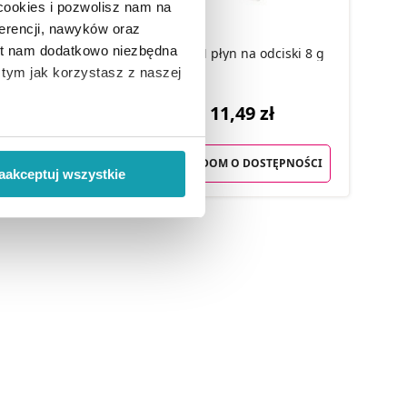
 cookies i pozwolisz nam na
erencji, nawyków oraz
est nam dodatkowo niezbędna
Sonol płyn na opryszczkę 8 g
ACERIN płyn na odciski 8 g
o tym jak korzystasz z naszej
,99 zł
11,49 zł
 wiąże się zbieranie danych o
i
”.
SZYKA
POWIADOM O DOSTĘPNOŚCI
aakceptuj wszystkie
ody na pozyskiwanie od
ło z brakiem dostępu do