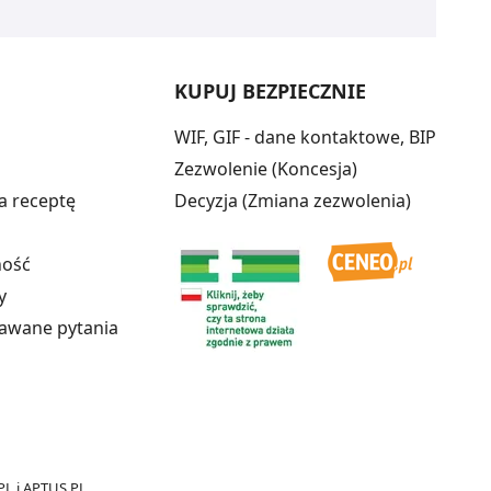
KUPUJ BEZPIECZNIE
WIF, GIF - dane kontaktowe, BIP
Zezwolenie (Koncesja)
a receptę
Decyzja (Zmiana zezwolenia)
ność
y
dawane pytania
PL
i
APTUS.PL