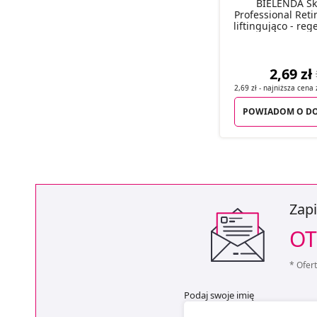
BIELENDA Ski
Professional Ret
liftingująco - reg
2,69 zł
2,69 zł
- najniższa cena
POWIADOM O DO
Zapi
OT
* Ofer
Podaj swoje imię