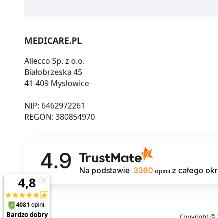
MEDICARE.PL
Allecco Sp. z o.o.
Białobrzeska 45
41-409 Mysłowice
NIP: 6462972261
REGON: 380854970
4.9
Na podstawie
3360
z całego ok
opinii
Copyright © 