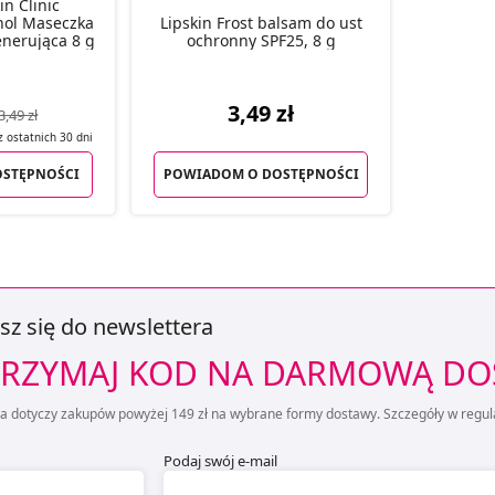
n Clinic
inol Maseczka
Lipskin Frost balsam do ust
enerująca 8 g
ochronny SPF25, 8 g
3,49 zł
3,49 zł
 z
ostatnich
30 dni
STĘPNOŚCI
POWIADOM O DOSTĘPNOŚCI
sz się do newslettera
RZYMAJ KOD NA DARMOWĄ D
ta dotyczy zakupów powyżej 149 zł na wybrane formy dostawy. Szczegóły w regul
Podaj swój e-mail