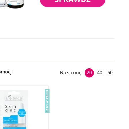
omocji
Na stronę:
20
40
60