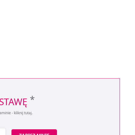
*
OSTAWĘ
aminie -
kliknij tutaj
.