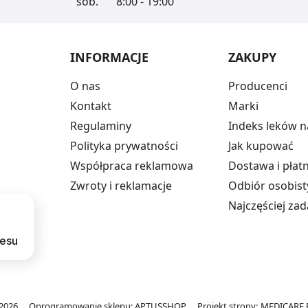
sob.
8:00 - 19:00
INFORMACJE
ZAKUPY
O nas
Producenci
Kontakt
Marki
Regulaminy
Indeks leków n
Polityka prywatności
Jak kupować
Współpraca reklamowa
Dostawa i płat
Zwroty i reklamacje
Odbiór osobist
Najczęściej za
resu
2026
Oprogramowanie sklepu:
APTUSSHOP
Projekt strony:
MEDICARE.