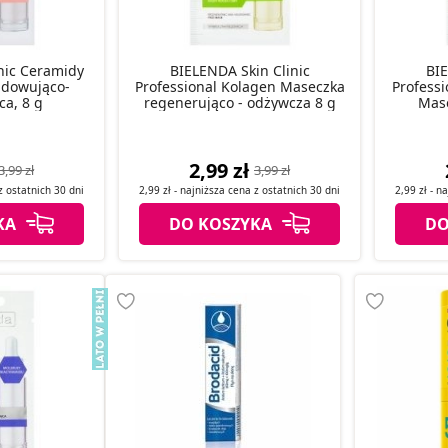
inic Ceramidy
BIELENDA Skin Clinic
BIE
dowująco-
Professional Kolagen Maseczka
Profess
ca, 8 g
regenerująco - odżywcza 8 g
Mase
2,99 zł
3,99 zł
3,99 zł
 z
ostatnich
30 dni
2,99 zł
- najniższa cena z
ostatnich
30 dni
2,99 zł
- na
KA
DO KOSZYKA
DO