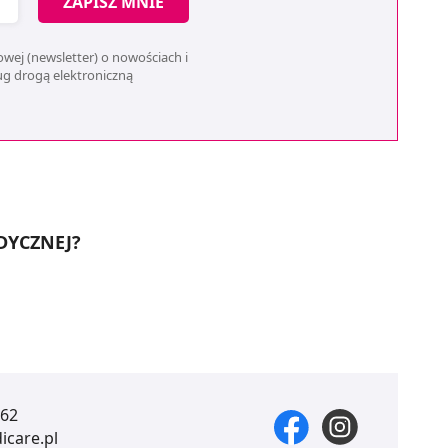
ZAPISZ MNIE
wej (newsletter) o nowościach i
ług drogą elektroniczną
DYCZNEJ?
 62
care.pl