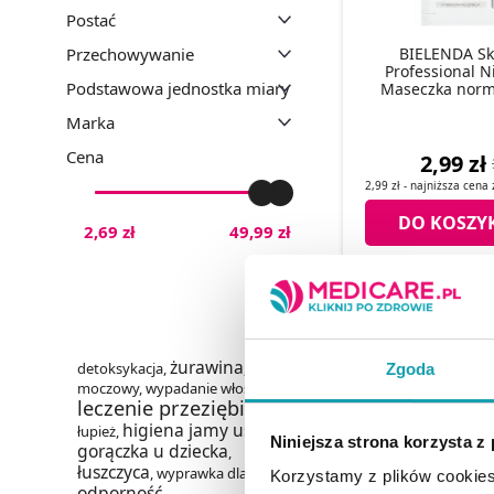
Postać
Przechowywanie
BIELENDA Ski
Professional 
Podstawowa jednostka miary
Maseczka norma
rewitalizuj
Marka
Cena
2,99 zł
2,99 zł
- najniższa cena
DO KOSZY
2,69 zł
49,99 zł
żurawina
detoksykacja
,
,
układ
Zgoda
moczowy
,
wypadanie włosów
,
leczenie przeziębienia
,
higiena jamy ustnej
łupież
,
,
Niniejsza strona korzysta z
gorączka u dziecka
,
łuszczyca
,
wyprawka dla mamy
,
Korzystamy z plików cookies
odporność