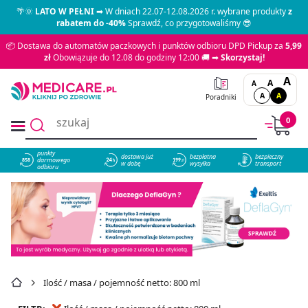
🌴🌞
LATO W PEŁNI
➡ W dniach 22.07-12.08.2026 r. wybrane produkty
z
rabatem do -40%
Sprawdź, co przygotowaliśmy 😎
📦 Dostawa do automatów paczkowych i punktów odbioru DPD Pickup za
5,99
zł
Obowiązuje do 12.08 do godziny 12:00 🚚 ➡
Skorzystaj!
A
A
A
A
A
Poradniki
0
punkty
dostawa już
bezpłatna
bezpieczny
darmowego
858
w dobę
wysyłka
transport
odbioru
Ilość / masa / pojemność netto: 800 ml