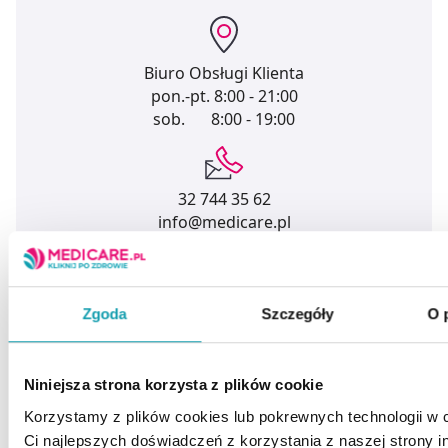
Biuro Obsługi Klienta
pon.-pt.
8:00 - 21:00
sob.
8:00 - 19:00
32 744 35 62
info@medicare.pl
Zgoda
Szczegóły
O 
MEDICARE.PL
Niniejsza strona korzysta z plików cookie
Allecco Sp. z o.o.
Korzystamy z plików cookies lub pokrewnych technologii w 
Białobrzeska 45
Ci najlepszych doświadczeń z korzystania z naszej strony in