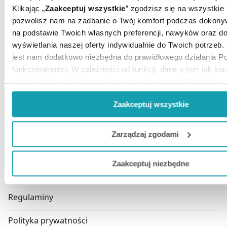
41-409 Mysłowice
Klikając „
Zaakceptuj wszystkie
” zgodzisz się na wszystkie p
pozwolisz nam na zadbanie o Twój komfort podczas dokon
NIP: 6462972261
na podstawie Twoich własnych preferencji, nawyków oraz d
REGON: 380854970
wyświetlania naszej oferty indywidualnie do Twoich potrzeb.
jest nam dodatkowo niezbędna do prawidłowego działania Por
funkcjonalności. W zależności od funkcji, dane o tym jak ko
4.9
witryny będą również przekazywane do naszych Partnerów 
Na podstawie
3361
z całego okresu
opinii
analitycznych.
Zaakceptuj wszystkie
Jeżeli chcesz dostosować swoją zgodę i wybrać tylko niekt
INFORMACJE
funkcje, z którymi wiąże się zbieranie danych o Twojej akty
Zarządzaj zgodami
preferowanych przez Ciebie wyborów i kliknij „
Zarządzaj
zg
O nas
Zaakceptuj niezbędne
Możesz również kliknąć „
Zaakceptuj niezbędne
”, co będzi
Kontakt
nie wyrażasz zgody na pozyskiwanie od Ciebie danych, któr
niezbędne dla funkcjonowania Strony. Będzie się to jednak w
Regulaminy
dostępu do wszystkich funkcjonalności Strony.
Polityka prywatności