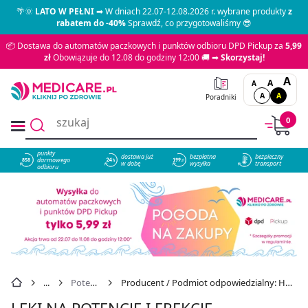
🌴🌞
LATO W PEŁNI
➡ W dniach 22.07-12.08.2026 r. wybrane produkty
z
rabatem do -40%
Sprawdź, co przygotowaliśmy 😎
📦 Dostawa do automatów paczkowych i punktów odbioru DPD Pickup za
5,99
zł
Obowiązuje do 12.08 do godziny 12:00 🚚 ➡
Skorzystaj!
A
A
A
A
A
Poradniki
0
punkty
dostawa już
bezpłatna
bezpieczny
darmowego
858
w dobę
wysyłka
transport
odbioru
Potencja
Producent / Podmiot odpowiedzialny: HASCO-LEK
LEKI NA POTENCJĘ I EREKCJĘ -