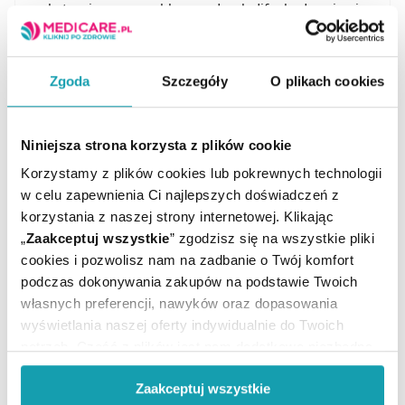
substancje czynne: chlorowodorek difenhydraminy i
jednowodny chlorowodorek lidokainy. Preparat działa
wielokierunkowo:
miejscowo znieczula skórę, przynosząc ulgę już w
Zgoda
Szczegóły
O plikach cookies
ciągu 2 minut od nałożenia;
łagodzi swędzenie, obrzęk i ból w miejscu
ukąszenia.
Niniejsza strona korzysta z plików cookie
Produkt występuje w formie żelu, co ułatwia jego
precyzyjne nałożenie i zapewnia szybkie wchłanianie
Korzystamy z plików cookies lub pokrewnych technologii
substancji aktywnych.
w celu zapewnienia Ci najlepszych doświadczeń z
korzystania z naszej strony internetowej. Klikając
Amipryd
„
Zaakceptuj wszystkie
” zgodzisz się na wszystkie pliki
cookies i pozwolisz nam na zadbanie o Twój komfort
Amipryd jest lekiem wydawanym z przepisu lekarza,
który znalazł zastosowanie w leczeniu schizofrenii.
podczas dokonywania zakupów na podstawie Twoich
Wdraża się go u pacjentów z objawami, takimi jak:
własnych preferencji, nawyków oraz dopasowania
wyświetlania naszej oferty indywidualnie do Twoich
urojenia i omamy;
potrzeb. Część z plików jest nam dodatkowo niezbędna
zaburzenia myślenia;
otępienie emocjonalne;
do prawidłowego działania Portalu oraz jego
wycofanie z życia społecznego.
Zaakceptuj wszystkie
funkcjonalności. W zależności od funkcji, dane o tym jak
Amipryd zawiera amisulpryd, który należy do grupy