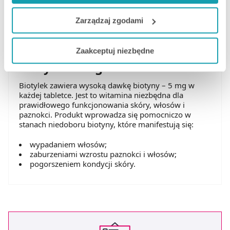
korzystasz z naszej witryny będą również przekazywane
leków przeciwpsychotycznych. Jego działanie opiera
do naszych Partnerów marketingowych i analitycznych.
się na regulacji aktywności dopaminergicznej w
Zarządzaj zgodami
mózgu. Pomaga tym samym w łagodzeniu objawów
schizofrenii zarówno w fazie ostrej, jak i przewlekłej.
Jeżeli chcesz dostosować swoją zgodę i wybrać tylko
Zaakceptuj niezbędne
niektóre dodatkowe funkcje, z którymi wiąże się
Biotylek 5 mg
zbieranie danych o Twojej aktywności dokonaj
preferowanych przez Ciebie wyborów i kliknij „
Zarządzaj
Biotylek zawiera wysoką dawkę biotyny – 5 mg w
zgodami
”.
każdej tabletce. Jest to witamina niezbędna dla
prawidłowego funkcjonowania skóry, włosów i
paznokci. Produkt wprowadza się pomocniczo w
Możesz również kliknąć „
Zaakceptuj niezbędne
”, co
stanach niedoboru biotyny, które manifestują się:
będzie oznaczało, że nie wyrażasz zgody na
pozyskiwanie od Ciebie danych, które nie są niezbędne
wypadaniem włosów;
dla funkcjonowania Strony. Będzie się to jednak wiązało
zaburzeniami wzrostu paznokci i włosów;
pogorszeniem kondycji skóry.
z brakiem dostępu do wszystkich funkcjonalności
Strony.