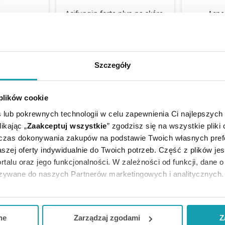
Acifungin forte płyn na skórę,
Acne
 Dezodorant
wały okołopaznokciowe i
przec
óp 150 ml
paznokcie, 30 ml
wyb
zł
14,09 zł
Szczegóły
KA
DO KOSZYKA
DO 
 plików cookie
 lub pokrewnych technologii w celu zapewnienia Ci najlepszych
ikając „
Zaakceptuj wszystkie
” zgodzisz się na wszystkie pliki
dczas dokonywania zakupów na podstawie Twoich własnych pref
szej oferty indywidualnie do Twoich potrzeb. Część z plików j
rtalu oraz jego funkcjonalności. W zależności od funkcji, dane 
azywane do naszych Partnerów marketingowych i analitycznych.
ją zgodę i wybrać tylko niektóre dodatkowe funkcje, z którymi
eferowanych przez Ciebie wyborów i kliknij „
Zarządzaj
zgodam
ne
Zarządzaj zgodami
Z