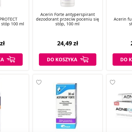
Acerin Forte antyperspirant
 PROTECT
dezodorant przeciw poceniu się
Acerin f
 stóp 100 ml
stóp, 100 ml
s
zł
24,49 zł
KA
DO KOSZYKA
DO 