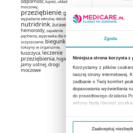
odporność
,
łupież
,
układ
moczowy
,
przeziębienie
grypa
ACERIN KOMFORT
,
,
do obuwia i st
wypadanie włosów
,
detoksykacja
,
nutridrink
żurawina
,
,
hemoroidy
,
zapalenie
22,99 
pęcherza
,
wyprawka dla mamy
,
Zgoda
biegunka
oczyszczanie
,
,
toksyny w organizmie
,
leczenie
łuszczyca
DO KOSZY
,
przeziębienia
Niniejsza strona korzysta z
higiena
,
jamy ustnej
drogi
,
Korzystamy z plików cookies
moczowe
naszej strony internetowej. Kl
zadbanie o Twój komfort po
dopasowania wyświetlania na
do prawidłowego działania Po
witryny będą również przek
Jeżeli chcesz dostosować swo
Twojej aktywności dokonaj pr
Zaakceptuj niezbęd