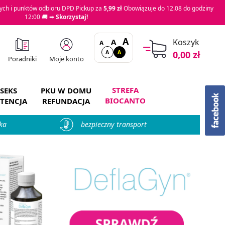
ch i punktów odbioru DPD Pickup za
5,99 zł
Obowiązuje do 12.08 do godziny
12:00 🚚 ➡
Skorzystaj!
A
A
Koszyk
A
A
A
0,00 zł
Moje konto
Poradniki
STREFA
SEKS
PKU W DOMU
BIOCANTO
TENCJA
REFUNDACJA
ka
bezpieczny transport