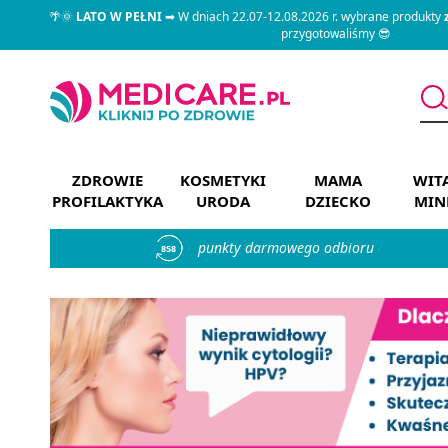
🌴🌞
LATO W PEŁNI
➡ W dniach 22.07-12.08.2026 r. wybrane produkty
przygotowaliśmy 😎
ZDROWIE
KOSMETYKI
MAMA
WIT
PROFILAKTYKA
URODA
DZIECKO
MIN
punkty darmowego odbioru
858