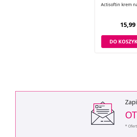
Actisoftin krem na
15,99 
DO KOSZY
Zapi
OT
* Ofer