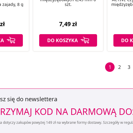
 zajady, 8 g
szt.
międzyzęb
zł
7,49 zł
KA
DO KOSZYKA
DO 
1
2
3
sz się do newslettera
RZYMAJ KOD NA DARMOWĄ D
ta dotyczy zakupów powyżej 149 zł na wybrane formy dostawy. Szczegóły w regul