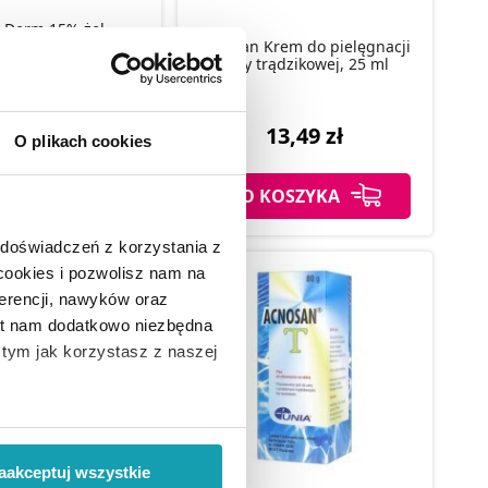
-Derm 15% żel
iwtrądzikowy i
Acnefan Krem do pielęgnacji
ielający, 20 g
cery trądzikowej, 25 ml
28,69 zł
13,49 zł
O plikach cookies
KOSZYKA
DO KOSZYKA
 doświadczeń z korzystania z
 cookies i pozwolisz nam na
erencji, nawyków oraz
est nam dodatkowo niezbędna
o tym jak korzystasz z naszej
 wiąże się zbieranie danych o
i
”.
aakceptuj wszystkie