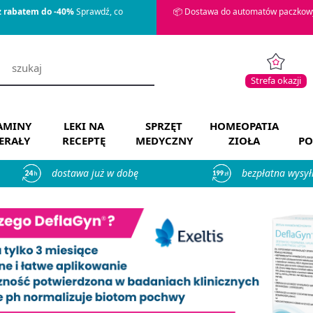
z rabatem do -40%
Sprawdź, co
📦 Dostawa do automatów paczkowy
Strefa okazji
AMINY
LEKI NA
SPRZĘT
HOMEOPATIA
ERAŁY
RECEPTĘ
MEDYCZNY
ZIOŁA
PO
dostawa już w dobę
bezpłatna wysył