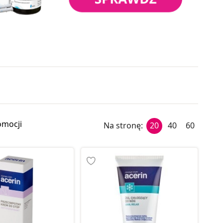
omocji
Na stronę:
20
40
60