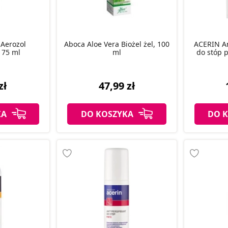
 Aerozol
Aboca Aloe Vera Biożel żel, 100
ACERIN A
 75 ml
ml
do stóp 
zł
47,99 zł
KA
DO KOSZYKA
DO 