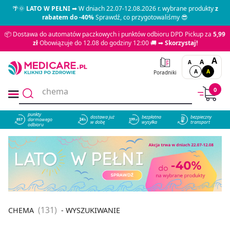
🌴🌞
LATO W PEŁNI
➡ W dniach 22.07-12.08.2026 r. wybrane produkty
z
rabatem do -40%
Sprawdź, co przygotowaliśmy 😎
📦 Dostawa do automatów paczkowych i punktów odbioru DPD Pickup za
5,99
zł
Obowiązuje do 12.08 do godziny 12:00 🚚 ➡
Skorzystaj!
A
A
A
A
A
Poradniki
0
punkty
dostawa już
bezpłatna
bezpieczny
darmowego
857
w dobę
wysyłka
transport
odbioru
(131)
CHEMA
- WYSZUKIWANIE