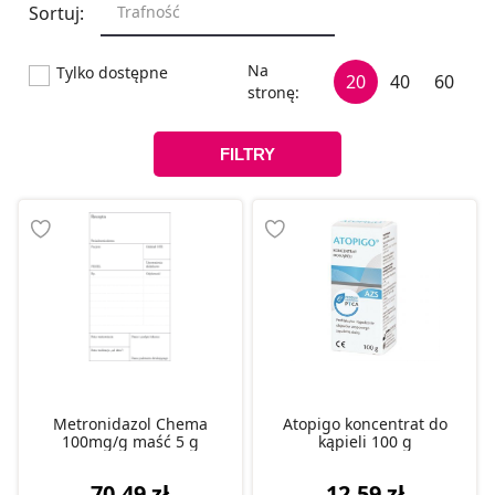
Trafność
Tylko dostępne
20
40
60
FILTRY
Metronidazol Chema
Atopigo koncentrat do
100mg/g maść 5 g
kąpieli 100 g
70,49 zł
12,59 zł