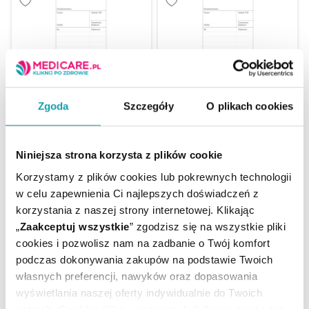
Zgoda
Szczegóły
O plikach cookies
Elestar 20 mg + 5 mg 28
Elestar 40 mg + 10 mg 28
tabletek powlekanych
tabletek powlekanych
Niniejsza strona korzysta z plików cookie
21,99 zł
30,99 zł
Korzystamy z plików cookies lub pokrewnych technologii
w celu zapewnienia Ci najlepszych doświadczeń z
korzystania z naszej strony internetowej. Klikając
„
Zaakceptuj wszystkie
” zgodzisz się na wszystkie pliki
cookies i pozwolisz nam na zadbanie o Twój komfort
podczas dokonywania zakupów na podstawie Twoich
własnych preferencji, nawyków oraz dopasowania
wyświetlania naszej oferty indywidualnie do Twoich