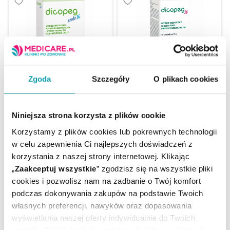
Zgoda
Szczegóły
O plikach cookies
Dicopeg Endo Si do
oczyszczania jelit saszetki,
4 x 60,98 g
Dicopeg Si 10 saszetek
Niniejsza strona korzysta z plików cookie
47,99 zł
31,99 zł
Korzystamy z plików cookies lub pokrewnych technologii
w celu zapewnienia Ci najlepszych doświadczeń z
POWIADOM O
POWIADOM O
korzystania z naszej strony internetowej. Klikając
DOSTĘPNOŚCI
DOSTĘPNOŚCI
„
Zaakceptuj wszystkie
” zgodzisz się na wszystkie pliki
cookies i pozwolisz nam na zadbanie o Twój komfort
podczas dokonywania zakupów na podstawie Twoich
własnych preferencji, nawyków oraz dopasowania
wyświetlania naszej oferty indywidualnie do Twoich