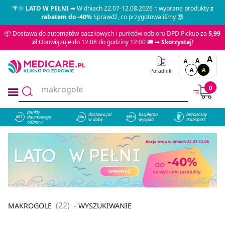
🌴🌞
LATO W PEŁNI
➡ W dniach 22.07-12.08.2026 r. wybrane produkty
z
rabatem do -40%
Sprawdź, co przygotowaliśmy 😎
📦 Dostawa do automatów paczkowych i punktów odbioru DPD Pickup za
5,99
zł
Obowiązuje do 12.08 do godziny 12:00 🚚 ➡
Skorzystaj!
A
A
A
A
A
Poradniki
0
punkty
dostawa już
bezpłatna
bezpieczny
darmowego
857
w dobę
wysyłka
transport
odbioru
(22)
MAKROGOLE
- WYSZUKIWANIE