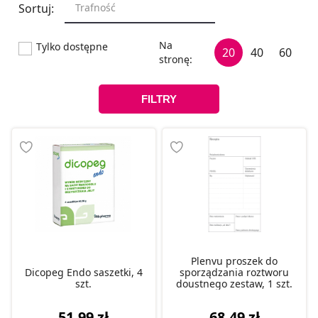
Trafność
Tylko dostępne
20
40
60
FILTRY
Plenvu proszek do
Dicopeg Endo saszetki, 4
sporządzania roztworu
szt.
doustnego zestaw, 1 szt.
51,99 zł
68,49 zł