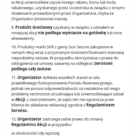
w Akcji uniemożliwia użycie innego rabatu, bonu lub kodu
rabatowego, uzyskanego przez Uczestnika w związku z innymi
działaniami prowadzonymi przez Organizatora, chyba że
Organizator postanowi inaczej.
9.
Produkt Gratisowy
uzyskany w związku z udziałem w
niniejszej Akcji
nie podlega wymianie na gotówkę
lub inne
ekwiwalenty.
10. Produkty marki SVR z gamy Sun Secure zakupione w
ramach Akcji wraz z przyznanym Gratisem/Gratisami stanowią
niepodzielny zestaw. W przypadku skorzystania z prawa do
odstąpienia od umowy zawartej na odległość
zwrotowi
podlega cały zestaw.
11.
Organizator
dokłada wszelkich starań w celu
prawidłowego funkcjonowania Portalu Rezerwacyjnego,
jednak nie ponosi odpowiedzialności za niezależne od niego
problemy techniczne utrudniające lub uniemożliwiające udział
w
Akcji
, z zastrzeżeniem, że zapis ten nie ogranicza praw
Klienta do składania reklamacji zgodnie z
Regulaminem
Serwisu
.
12.
Organizator
zastrzega sobie prawo do zmiany
Regulaminu
Akcji
w przypadku:
a) okoliczności siły wyższej;