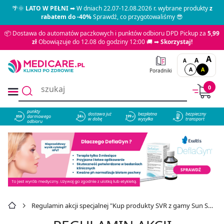
🌴🌞
LATO W PEŁNI
➡ W dniach 22.07-12.08.2026 r. wybrane produkty
z
rabatem do -40%
Sprawdź, co przygotowaliśmy 😎
📦 Dostawa do automatów paczkowych i punktów odbioru DPD Pickup za
5,99
zł
Obowiązuje do 12.08 do godziny 12:00 🚚 ➡
Skorzystaj!
A
A
A
A
A
Poradniki
0
punkty
dostawa już
bezpłatna
bezpieczny
darmowego
858
w dobę
wysyłka
transport
odbioru
Regulamin akcji specjalnej "Kup produkty SVR z gamy Sun Secure i otrzymaj GRATIS"