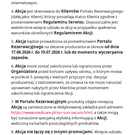
internetowym.
4.
Akcja
jest skierowana do
Klientów
Portalu Rezerwacyjnego
(dalej jako: Klient), którzy posiadają status Klienta zgodnie z
postanowieniami
Regulaminu Serwisu.
Dopuszczalne jest
wielokrotne wzięcie udziału w akcji w przypadku spełnienia
warunków określonych
Regulaminem Akcji.
5
. Akcja
będzie prowadzona za pośrednictwem
Portalu
Rezerwacyjnego
na zlecenie producenta w okresie
od dnia
17
.06.2026 r. do 19.07.2026 r. lub do momentu wyczerpania
zapasów.
6.
Akcja
może zostać zakończona lub ograniczona przez
Organizatora
przed końcem upływu okresu, o którym mowa
w punkcie 5. powyżej z ważnych przyczyn (np. decyzja
producenta), z zastrzeżeniem, że zmiana ta nie może naruszać
uprawnień nabytych przez Klientów przed momentem
zakończenia lub ograniczenia Akcji.
7.
W Portalu Rezerwacyjnym
produkty objęte niniejszą
Akcją
są zamieszczone w dedykowanej zakładce pod adresem:
https://www.medicare.pl/svr-sun-secure.html
, a także mogą
być oznaczone specjalną etykietą informującą o
Akcji
,
widoczną na kartach poszczególnych produktów.
8.
Akcja
nie łączy się z innymi promocjami.
Wzięcie udziału