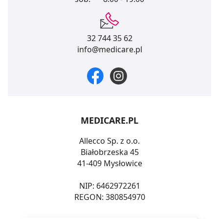
32 744 35 62
info@medicare.pl
MEDICARE.PL
Allecco Sp. z o.o.
Białobrzeska 45
41-409 Mysłowice
NIP: 6462972261
REGON: 380854970