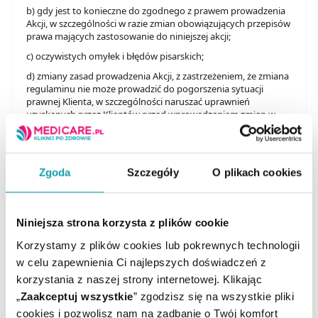
b) gdy jest to konieczne do zgodnego z prawem prowadzenia
Akcji, w szczególności w razie zmian obowiązujących przepisów
prawa mających zastosowanie do niniejszej akcji;
c) oczywistych omyłek i błędów pisarskich;
d) zmiany zasad prowadzenia Akcji, z zastrzeżeniem, że zmiana
regulaminu nie może prowadzić do pogorszenia sytuacji
prawnej Klienta, w szczególności naruszać uprawnień
uzyskanych przez Klientów przed wprowadzeniem zmian w
Regulaminie Akcji.
Zgoda
Szczegóły
O plikach cookies
Niniejsza strona korzysta z plików cookie
Korzystamy z plików cookies lub pokrewnych technologii
w celu zapewnienia Ci najlepszych doświadczeń z
Zapisz się do newslettera
korzystania z naszej strony internetowej. Klikając
„
Zaakceptuj wszystkie
” zgodzisz się na wszystkie pliki
OTRZYMAJ KOD NA DARMOWĄ
cookies i pozwolisz nam na zadbanie o Twój komfort