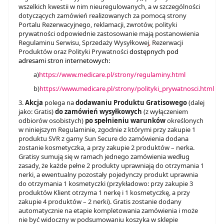
wszelkich kwestii w nim nieuregulowanych, a w szczególności
dotyczących zamówień realizowanych za pomocą strony
Portalu Rezerwacyjnego, reklamacji, zwrotów, polityki
prywatności odpowiednie zastosowanie mają postanowienia
Regulaminu Serwisu, Sprzedaży Wysyłkowej
,
Rezerwacji
Produktów oraz Polityki Prywatności
dostępnych pod
adresami stron internetowych:
a)
https://www.medicare.pl/strony/regulaminy.html
b)
https://www.medicare.pl/strony/polityki_prywatnosci.html
3.
Akcja
polega na
dodawaniu
Produktu Gratisowego
(dalej
jako: Gratis)
do zamówień wysyłkowych
(z wyłączeniem
odbiorów osobistych)
po spełnieniu warunków
określonych
w niniejszym Regulaminie, zgodnie z którymi przy zakupie 1
produktu SVR z gamy Sun Secure do zamówienia dodana
zostanie kosmetyczka, a przy zakupie 2 produktów – nerka.
Gratisy sumują się w ramach jednego zamówienia według
zasady, że każde pełne 2 produkty uprawniają do otrzymania 1
nerki, a ewentualny pozostały pojedynczy produkt uprawnia
do otrzymania 1 kosmetyczki (przykładowo: przy zakupie 3
produktów Klient otrzyma 1 nerkę i 1 kosmetyczkę, a przy
zakupie 4 produktów – 2 nerki). Gratis zostanie dodany
automatycznie na etapie kompletowania zamówienia i może
nie być widoczny w podsumowaniu koszyka w sklepie