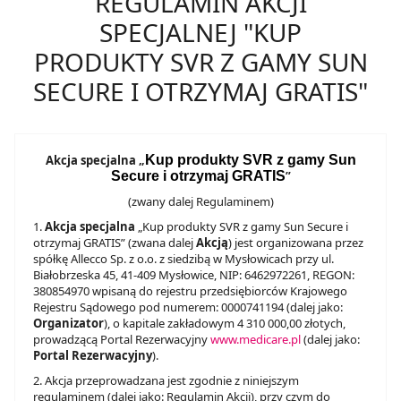
REGULAMIN AKCJI
SPECJALNEJ "KUP
PRODUKTY SVR Z GAMY SUN
SECURE I OTRZYMAJ GRATIS"
Akcja specjalna „
Kup produkty SVR z gamy Sun
Secure i otrzymaj GRATIS
”
(zwany dalej Regulaminem)
1.
Akcja specjalna
„Kup produkty SVR z gamy Sun Secure i
otrzymaj GRATIS” (zwana dalej
Akcją
) jest organizowana przez
spółkę Allecco Sp. z o.o. z siedzibą w Mysłowicach przy ul.
Białobrzeska 45, 41-409 Mysłowice, NIP: 6462972261, REGON:
380854970 wpisaną do rejestru przedsiębiorców Krajowego
Rejestru Sądowego pod numerem: 0000741194 (dalej jako:
Organizator
), o kapitale zakładowym 4 310 000,00 złotych,
prowadzącą Portal Rezerwacyjny
www.medicare.pl
(dalej jako:
Portal Rezerwacyjny
).
2. Akcja przeprowadzana jest zgodnie z niniejszym
regulaminem (dalej jako: Regulamin Akcji), przy czym do